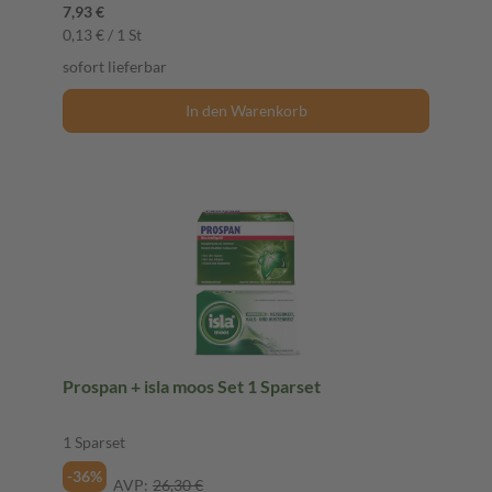
7,93 €
0,13 € / 1 St
sofort lieferbar
In den Warenkorb
Prospan + isla moos Set 1 Sparset
1 Sparset
-36%
AVP:
26,30 €