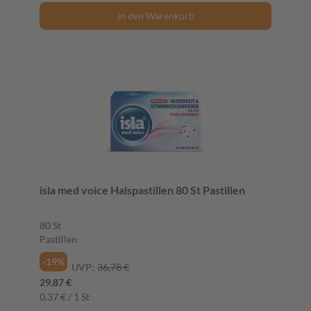
In den Warenkorb
isla med voice Halspastillen 80 St Pastillen
80 St
Pastillen
-19%
UVP:
36,78 €
29,87 €
0,37 € / 1 St