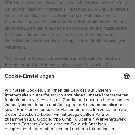
3
Die Übergabe deiner Bestellung an den Paketdienstleister erfolgt
bei uns werktags von Montag bis Freitag bis 18:00 Uhr. Der genaue
Lieferzeitpunkt kann je nach Region und in Abhängigkeit der
Produktverfügbarkeit sowie vom Zustellzeitpunkt des Spediteurs
abweichen. Darüber hinaus können notwendige pharmazeutische
Prüfungen, die zu deiner Arzneimittelsicherheit dienen, die
Lieferfrist um die Dauer der Prüfungen einschließlich Klärungen
verlängern.
4
Für verschreibungspflichtige Medikamente stellt der Arzt ein
Rezept aus und der Patient erhält sie in der Apotheke. Die
gesetzliche Krankenversicherung übernimmt in der Regel die
Kosten dafür, der Versicherte trägt einen Teil davon als Zuzahlung
mit.
Grundsätzlich leisten Mitglieder Zuzahlungen in Höhe von zehn
Prozent des Abgabepreises,
mindestens
jedoch
fünf Euro
und
höchstens zehn Euro.
Es sind jedoch nie mehr als die tatsächlichen
Kosten der Leistung zu entrichten.
Diese Regeln gelten grundsätzlich auch für Online-Apotheken.
Bei Heilmitteln und häuslicher Krankenpflege beträgt die
Zuzahlung zehn Prozent der Kosten sowie zehn Euro je
Verordnung.