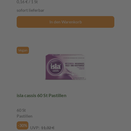
0,16 € / 1 St
sofort lieferbar
In den Warenkorb
Vegan
isla cassis 60 St Pastillen
60 St
Pastillen
-30%
UVP:
11,32 €