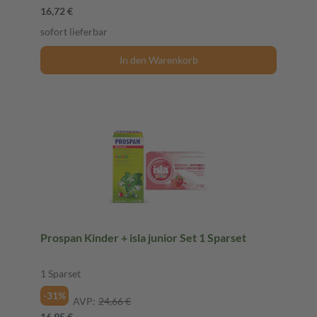
16,72 €
sofort lieferbar
In den Warenkorb
Prospan Kinder + isla junior Set 1 Sparset
1 Sparset
-31%
AVP:
24,66 €
16,95 €