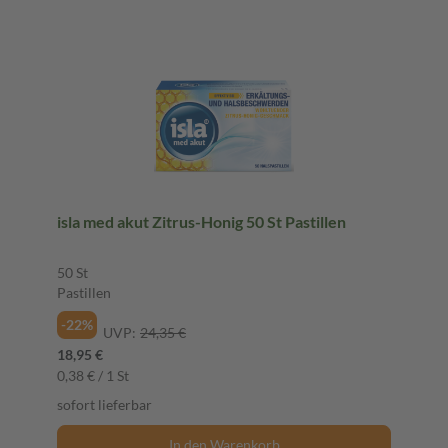
isla med akut Zitrus-Honig 50 St Pastillen
50 St
Pastillen
-22%
UVP:
24,35 €
18,95 €
0,38 € / 1 St
sofort lieferbar
In den Warenkorb