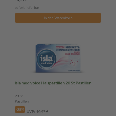
sofort lieferbar
In den Warenkorb
isla med voice Halspastillen 20 St Pastillen
20 St
Pastillen
-28%
UVP:
10,97 €