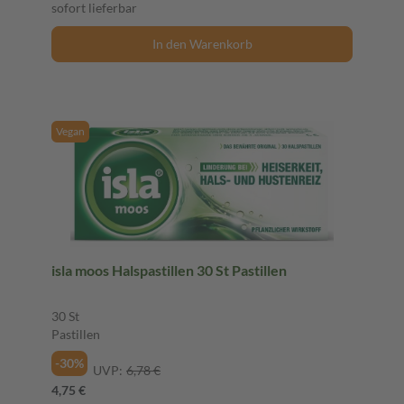
sofort lieferbar
In den Warenkorb
Vegan
isla moos Halspastillen 30 St Pastillen
30 St
Pastillen
-30%
UVP:
6,78 €
4,75 €