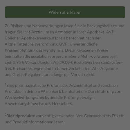
Widerruf erklären
Zu Risiken und Nebenwirkungen lesen Sie die Packungsbeilage und
fragen Sie Ihre Ärztin, Ihren Arzt oder in Ihrer Apotheke. AVP:
Üblicher Apothekenverkaufspreis berechnet nach der
Arzneimittelpreisverordnung. UVP: Unverbindliche
Preisempfehlung des Herstellers. Die angegebenen Preise
beinhalten die gesetzlich vorgeschriebene Mehrwertsteuer, ggf.
zzgl. 3,95 € Versandkosten. Ab 29,00 € Bestell­wert versand­kosten­
frei. Preisänderungen und Irrtümer vorbehalten. Alle Angebote
und Gratis-Beigaben nur solange der Vorrat reicht.
1
Eine pharmazeutische Prüfung der Arzneimittel und sonstigen
Produkte in deinem Warenkorb beinhaltet die Durchführung von
Wechselwirkungschecks und die Prüfung etwaiger
Anwendungshinweise des Herstellers.
2
Biozidprodukte
vorsichtig verwenden. Vor Gebrauch stets Etikett
und Produktinformationen lesen.