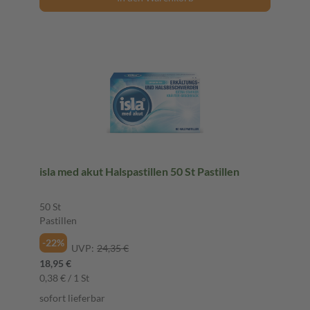
isla med akut Halspastillen 50 St Pastillen
50 St
Pastillen
-22%
UVP:
24,35 €
18,95 €
0,38 € / 1 St
sofort lieferbar