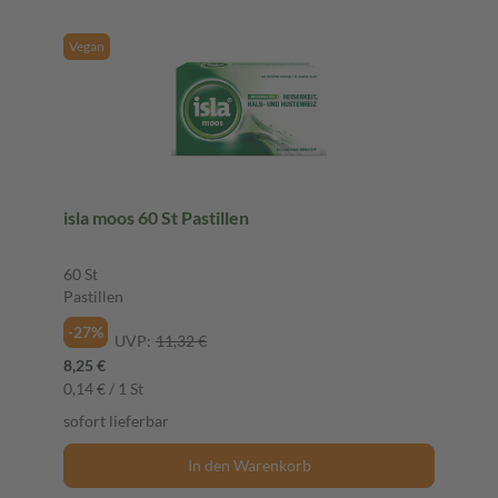
Vegan
isla moos 60 St Pastillen
60 St
Pastillen
-27%
UVP:
11,32 €
8,25 €
0,14 € / 1 St
sofort lieferbar
In den Warenkorb