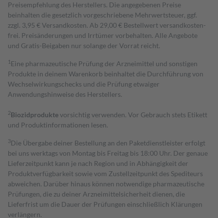
Preisempfehlung des Herstellers. Die angegebenen Preise
beinhalten die gesetzlich vorgeschriebene Mehrwertsteuer, ggf.
zzgl. 3,95 € Versandkosten. Ab 29,00 € Bestell­wert versand­kosten­
frei. Preisänderungen und Irrtümer vorbehalten. Alle Angebote
und Gratis-Beigaben nur solange der Vorrat reicht.
1
Eine pharmazeutische Prüfung der Arzneimittel und sonstigen
Produkte in deinem Warenkorb beinhaltet die Durchführung von
Wechselwirkungschecks und die Prüfung etwaiger
Anwendungshinweise des Herstellers.
2
Biozidprodukte
vorsichtig verwenden. Vor Gebrauch stets Etikett
und Produktinformationen lesen.
3
Die Übergabe deiner Bestellung an den Paketdienstleister erfolgt
bei uns werktags von Montag bis Freitag bis 18:00 Uhr. Der genaue
Lieferzeitpunkt kann je nach Region und in Abhängigkeit der
Produktverfügbarkeit sowie vom Zustellzeitpunkt des Spediteurs
abweichen. Darüber hinaus können notwendige pharmazeutische
Prüfungen, die zu deiner Arzneimittelsicherheit dienen, die
Lieferfrist um die Dauer der Prüfungen einschließlich Klärungen
verlängern.