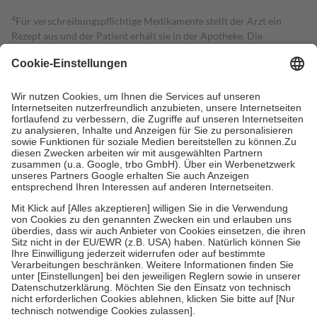
4
Für verschreibungspflichtige Medikamente stellt der Arzt ein
Rezept aus und der Patient erhält sie in der Apotheke. Die
gesetzliche Krankenversicherung übernimmt in der Regel die
Kosten dafür, der Versicherte trägt einen Teil davon als Zuzahlung
mit.
Grundsätzlich leisten Mitglieder Zuzahlungen in Höhe von zehn
Prozent des Abgabepreises,
mindestens
jedoch
fünf Euro
und
höchstens zehn Euro.
Es sind jedoch nie mehr als die tatsächlichen
Kosten der Leistung zu entrichten.
Diese Regeln gelten grundsätzlich auch für Online-Apotheken.
Bei Heilmitteln und häuslicher Krankenpflege beträgt die
Zuzahlung zehn Prozent der Kosten sowie zehn Euro je
Verordnung.
Um das Engagement der Versicherten für ihre eigene Gesundheit zu
stärken und die besondere Stellung der Familie zu unterstützen,
fallen
keine Zuzahlungen
an bei:
• Kindern und Jugendlichen bis zum vollendeten 18. Lebensjahr
mit Ausnahme der Fahrkosten
• Untersuchungen zur Vorsorge und Früherkennung, die von der
GKV getragen werden