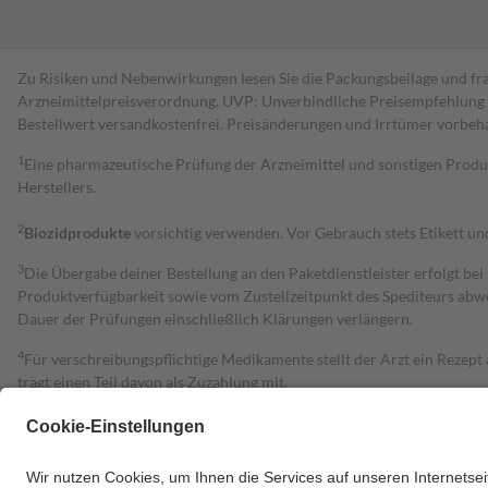
Zu Risiken und Nebenwirkungen lesen Sie die Packungsbeilage und fra
Arzneimittelpreisverordnung. UVP: Unverbindliche Preisempfehlung de
Bestell­wert versand­kosten­frei. Preisänderungen und Irrtümer vorbeh
1
Eine pharmazeutische Prüfung der Arzneimittel und sonstigen Pro
Herstellers.
2
Biozidprodukte
vorsichtig verwenden. Vor Gebrauch stets Etikett u
3
Die Übergabe deiner Bestellung an den Paketdienstleister erfolgt bei
Produktverfügbarkeit sowie vom Zustellzeitpunkt des Spediteurs abwe
Dauer der Prüfungen einschließlich Klärungen verlängern.
4
Für verschreibungspflichtige Medikamente stellt der Arzt ein Rezept 
trägt einen Teil davon als Zuzahlung mit.
Grundsätzlich leisten Mitglieder Zuzahlungen in Höhe von zehn Proz
zu entrichten.
Diese Regeln gelten grundsätzlich auch für Online-Apotheken.
Bei Heilmitteln und häuslicher Krankenpflege beträgt die Zuzahlung 