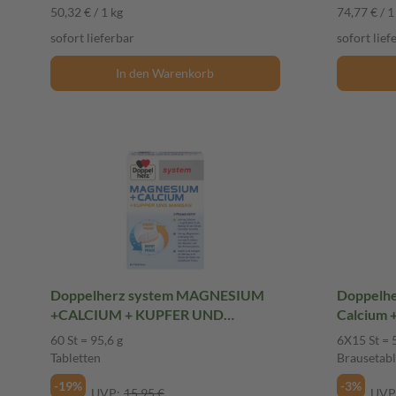
50,32 € / 1 kg
74,77 € / 1
sofort lieferbar
sofort lief
In den Warenkorb
Doppelherz system MAGNESIUM
Doppelhe
+CALCIUM + KUPFER UND
Calcium 
MANGAN 60 St Tabletten
Brauseta
60 St = 95,6 g
6X15 St = 
Tabletten
Brausetabl
-19%
-3%
UVP:
15,95 €
UVP