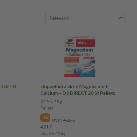
+ D3 + K
Doppelherz aktiv Magnesium +
Calcium + D3 DIRECT 20 St Pellets
20 St = 55 g
Pellets
-1%
UVP:
4,25 €
4,21 €
76,55 € / 1 kg