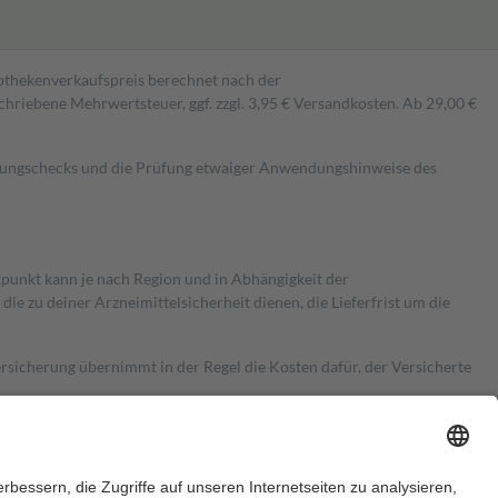
pothekenverkaufspreis berechnet nach der
hriebene Mehrwertsteuer, ggf. zzgl. 3,95 € Versandkosten. Ab 29,00 €
kungschecks und die Prüfung etwaiger Anwendungshinweise des
itpunkt kann je nach Region und in Abhängigkeit der
 zu deiner Arzneimittelsicherheit dienen, die Lieferfrist um die
ersicherung übernimmt in der Regel die Kosten dafür, der Versicherte
Euro.
Es sind jedoch nie mehr als die tatsächlichen Kosten der Leistung