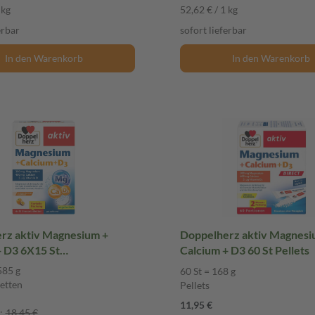
 kg
52,62 € / 1 kg
erbar
sofort lieferbar
In den Warenkorb
In den Warenkorb
rz aktiv Magnesium +
Doppelherz aktiv Magnesi
+ D3 6X15 St
Calcium + D3 60 St Pellets
bletten
585 g
60 St = 168 g
etten
Pellets
11,95 €
:
18,45 €