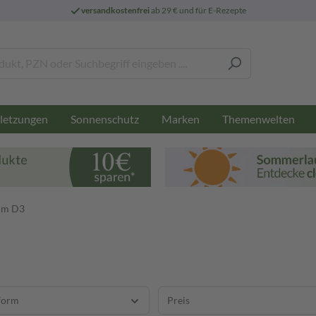
versandkostenfrei
ab 29 € und für E-Rezepte
letzungen
Sonnenschutz
Marken
Themenwelten
um D3
form
Preis