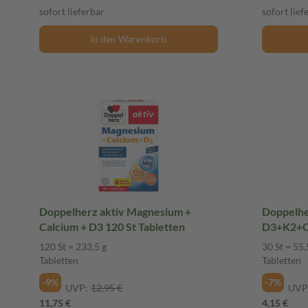
sofort lieferbar
sofort lief
In den Warenkorb
Doppelherz aktiv Magnesium +
Doppelhe
Calcium + D3 120 St Tabletten
D3+K2+C
Tablette
120 St = 233,5 g
30 St = 55,
Tabletten
Tabletten
-9%
-7%
UVP:
12,95 €
UVP
11,75 €
4,15 €