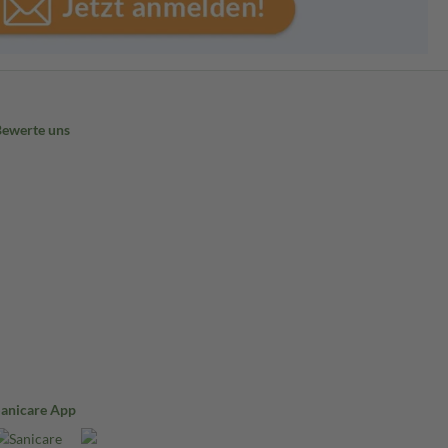
Bewerte uns
Sanicare App