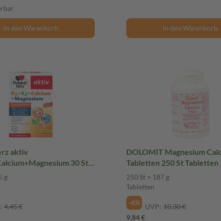
erbar
In den Warenkorb
In den Warenkorb
rz aktiv
DOLOMIT Magnesium Cal
alcium+Magnesium 30 St
Tabletten 250 St Tabletten
n
5 g
250 St = 187 g
Tabletten
-4%
:
4,45 €
UVP:
10,30 €
9,84 €