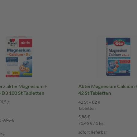
rz aktiv Magnesium +
Abtei Magnesium Calcium 
Calcium + D3 100 St Tabletten
42 St Tabletten
4,5 g
42 St = 82 g
Tabletten
5,86 €
:
9,95 €
71,46 € / 1 kg
sofort lieferbar
 kg