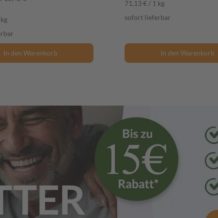
71,13 € / 1 kg
sofort lieferbar
 kg
erbar
In den Warenkorb
In den Warenkorb