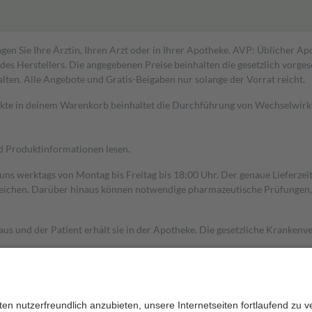
gen Sie Ihre Ärztin, Ihren Arzt oder in Ihrer Apotheke. AVP: Üblicher A
s Herstellers. Die angegebenen Preise beinhalten die gesetzlich vorgesc
alten. Alle Angebote und Gratis-Beigaben nur solange der Vorrat reicht.
dukte in deinem Warenkorb beinhaltet die Durchführung von Wechselwir
nd Produktinformationen lesen.
 uns werktags von Montag bis Freitag bis 18:00 Uhr. Der genaue Lieferze
ichen. Darüber hinaus können notwendige pharmazeutische Prüfungen, die
aus und der Patient erhält sie in der Apotheke. Die gesetzliche Krankenv
ent des Abgabepreises,
mindestens
jedoch
fünf Euro
und
höchstens zehn 
zehn Prozent der Kosten sowie zehn Euro je Verordnung.