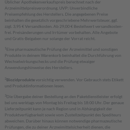
Üblicher Apothekenverkaufspreis berechnet nach der
Arzneimittelpreisverordnung. UVP: Unverbindliche
Preisempfehlung des Herstellers. Die angegebenen Preise
beinhalten die gesetzlich vorgeschriebene Mehrwertsteuer, ggf.
zzgl. 3,95 € Versandkosten. Ab 29,00 € Bestell­wert versand­kosten­
frei. Preisänderungen und Irrtümer vorbehalten. Alle Angebote
und Gratis-Beigaben nur solange der Vorrat reicht.
1
Eine pharmazeutische Prüfung der Arzneimittel und sonstigen
Produkte in deinem Warenkorb beinhaltet die Durchführung von
Wechselwirkungschecks und die Prüfung etwaiger
Anwendungshinweise des Herstellers.
2
Biozidprodukte
vorsichtig verwenden. Vor Gebrauch stets Etikett
und Produktinformationen lesen.
3
Die Übergabe deiner Bestellung an den Paketdienstleister erfolgt
bei uns werktags von Montag bis Freitag bis 18:00 Uhr. Der genaue
Lieferzeitpunkt kann je nach Region und in Abhängigkeit der
Produktverfügbarkeit sowie vom Zustellzeitpunkt des Spediteurs
abweichen. Darüber hinaus können notwendige pharmazeutische
Prüfungen, die zu deiner Arzneimittelsicherheit dienen, die