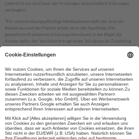
Lieferfrist um die Dauer der Prüfungen einschließlich Klärungen
verlängern.
4
Für verschreibungspflichtige Medikamente stellt der Arzt ein
Rezept aus und der Patient erhält sie in der Apotheke. Die
gesetzliche Krankenversicherung übernimmt in der Regel die
Kosten dafür, der Versicherte trägt einen Teil davon als Zuzahlung
mit.
Grundsätzlich leisten Mitglieder Zuzahlungen in Höhe von zehn
Prozent des Abgabepreises,
mindestens
jedoch
fünf Euro
und
höchstens zehn Euro.
Es sind jedoch nie mehr als die tatsächlichen
Kosten der Leistung zu entrichten.
Diese Regeln gelten grundsätzlich auch für Online-Apotheken.
Bei Heilmitteln und häuslicher Krankenpflege beträgt die
Zuzahlung zehn Prozent der Kosten sowie zehn Euro je
Verordnung.
Um das Engagement der Versicherten für ihre eigene Gesundheit zu
stärken und die besondere Stellung der Familie zu unterstützen,
fallen
keine Zuzahlungen
an bei:
• Kindern und Jugendlichen bis zum vollendeten 18. Lebensjahr
mit Ausnahme der Fahrkosten
• Untersuchungen zur Vorsorge und Früherkennung, die von der