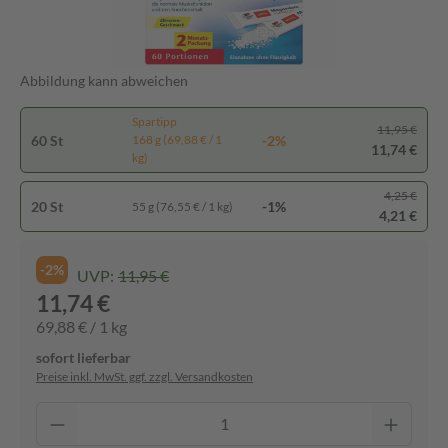
Abbildung kann abweichen
Spartipp
11,95 €
60 St
-2%
168 g (69,88 € / 1
11,74 €
kg)
4,25 €
20 St
-1%
55 g (76,55 € / 1 kg)
4,21 €
-2%
UVP:
11,95 €
11,74 €
69,88 € / 1 kg
sofort lieferbar
Preise inkl. MwSt. ggf. zzgl. Versandkosten