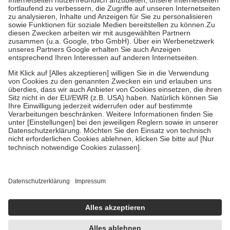
Diese Regeln gelten grundsätzlich auch für Online-Apotheken.
Bei Heilmitteln und häuslicher Krankenpflege beträgt die
Zuzahlung zehn Prozent der Kosten sowie zehn Euro je
Verordnung.
Um das Engagement der Versicherten für ihre eigene Gesundheit zu
stärken und die besondere Stellung der Familie zu unterstützen,
fallen
keine Zuzahlungen
an bei:
• Kindern und Jugendlichen bis zum vollendeten 18. Lebensjahr
mit Ausnahme der Fahrkosten
• Untersuchungen zur Vorsorge und Früherkennung, die von der
GKV getragen werden
• empfohlenen Schutzimpfungen
• Harn- und Blutteststreifen
Wir nutzen Trusted Shops als unabhängigen Dienstleister für die
Einholung von Bewertungen. Trusted Shops hat Maßnahmen
getroffen, um sicherzustellen, dass es sich um echte Bewertungen
handelt. Mehr Informationen findest du hier:
https://help.etrusted.com/hc/de/articles/4419944605341
Einige Bilder und Inhalte wurden unter Zuhilfenahme künstlicher