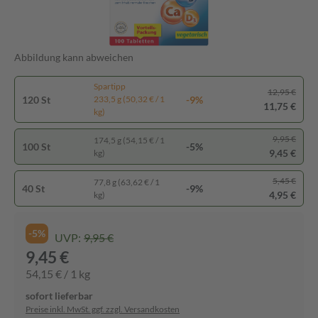
Abbildung kann abweichen
Spartipp
12,95 €
120 St
-9%
233,5 g (50,32 € / 1
11,75 €
kg)
9,95 €
174,5 g (54,15 € / 1
100 St
-5%
9,45 €
kg)
5,45 €
77,8 g (63,62 € / 1
40 St
-9%
4,95 €
kg)
-5%
UVP:
9,95 €
9,45 €
54,15 € / 1 kg
sofort lieferbar
Preise inkl. MwSt. ggf. zzgl. Versandkosten