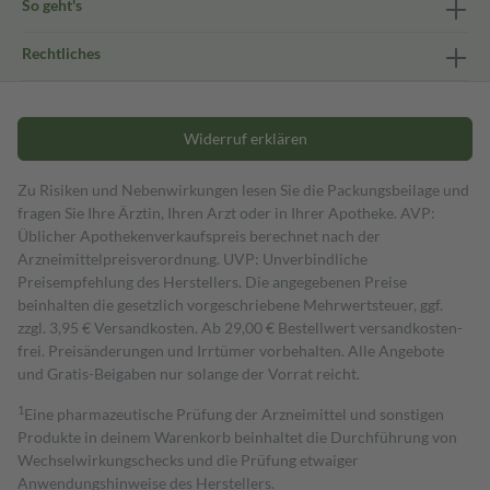
So geht's
Rechtliches
Widerruf erklären
Zu Risiken und Nebenwirkungen lesen Sie die Packungsbeilage und
fragen Sie Ihre Ärztin, Ihren Arzt oder in Ihrer Apotheke. AVP:
Üblicher Apothekenverkaufspreis berechnet nach der
Arzneimittelpreisverordnung. UVP: Unverbindliche
Preisempfehlung des Herstellers. Die angegebenen Preise
beinhalten die gesetzlich vorgeschriebene Mehrwertsteuer, ggf.
zzgl. 3,95 € Versandkosten. Ab 29,00 € Bestell­wert versand­kosten­
frei. Preisänderungen und Irrtümer vorbehalten. Alle Angebote
und Gratis-Beigaben nur solange der Vorrat reicht.
1
Eine pharmazeutische Prüfung der Arzneimittel und sonstigen
Produkte in deinem Warenkorb beinhaltet die Durchführung von
Wechselwirkungschecks und die Prüfung etwaiger
Anwendungshinweise des Herstellers.