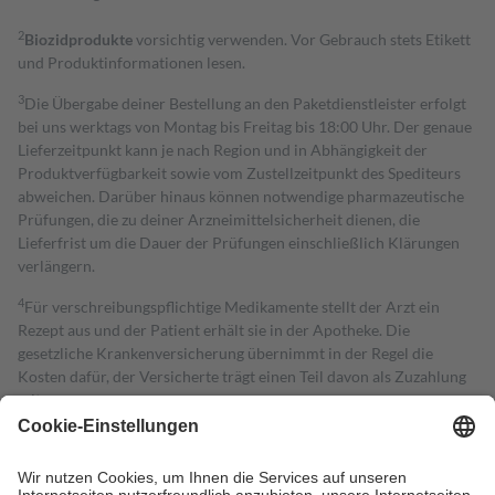
2
Biozidprodukte
vorsichtig verwenden. Vor Gebrauch stets Etikett
und Produktinformationen lesen.
3
Die Übergabe deiner Bestellung an den Paketdienstleister erfolgt
bei uns werktags von Montag bis Freitag bis 18:00 Uhr. Der genaue
Lieferzeitpunkt kann je nach Region und in Abhängigkeit der
Produktverfügbarkeit sowie vom Zustellzeitpunkt des Spediteurs
abweichen. Darüber hinaus können notwendige pharmazeutische
Prüfungen, die zu deiner Arzneimittelsicherheit dienen, die
Lieferfrist um die Dauer der Prüfungen einschließlich Klärungen
verlängern.
4
Für verschreibungspflichtige Medikamente stellt der Arzt ein
Rezept aus und der Patient erhält sie in der Apotheke. Die
gesetzliche Krankenversicherung übernimmt in der Regel die
Kosten dafür, der Versicherte trägt einen Teil davon als Zuzahlung
mit.
Grundsätzlich leisten Mitglieder Zuzahlungen in Höhe von zehn
Prozent des Abgabepreises,
mindestens
jedoch
fünf Euro
und
höchstens zehn Euro.
Es sind jedoch nie mehr als die tatsächlichen
Kosten der Leistung zu entrichten.