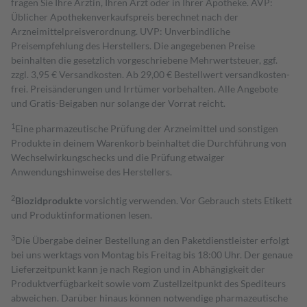
fragen Sie Ihre Ärztin, Ihren Arzt oder in Ihrer Apotheke. AVP:
Üblicher Apothekenverkaufspreis berechnet nach der
Arzneimittelpreisverordnung. UVP: Unverbindliche
Preisempfehlung des Herstellers. Die angegebenen Preise
beinhalten die gesetzlich vorgeschriebene Mehrwertsteuer, ggf.
zzgl. 3,95 € Versandkosten. Ab 29,00 € Bestell­wert versand­kosten­
frei. Preisänderungen und Irrtümer vorbehalten. Alle Angebote
und Gratis-Beigaben nur solange der Vorrat reicht.
1
Eine pharmazeutische Prüfung der Arzneimittel und sonstigen
Produkte in deinem Warenkorb beinhaltet die Durchführung von
Wechselwirkungschecks und die Prüfung etwaiger
Anwendungshinweise des Herstellers.
2
Biozidprodukte
vorsichtig verwenden. Vor Gebrauch stets Etikett
und Produktinformationen lesen.
3
Die Übergabe deiner Bestellung an den Paketdienstleister erfolgt
bei uns werktags von Montag bis Freitag bis 18:00 Uhr. Der genaue
Lieferzeitpunkt kann je nach Region und in Abhängigkeit der
Produktverfügbarkeit sowie vom Zustellzeitpunkt des Spediteurs
abweichen. Darüber hinaus können notwendige pharmazeutische