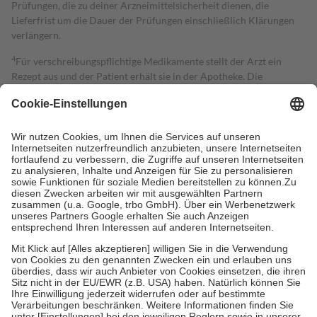
Prüfungen, die zu deiner Arzneimittelsicherheit dienen, die
Lieferfrist um die Dauer der Prüfungen einschließlich Klärungen
verlängern.
4
Für verschreibungspflichtige Medikamente stellt der Arzt ein
Rezept aus und der Patient erhält sie in der Apotheke. Die
gesetzliche Krankenversicherung übernimmt in der Regel die
Kosten dafür, der Versicherte trägt einen Teil davon als Zuzahlung
mit.
Grundsätzlich leisten Mitglieder Zuzahlungen in Höhe von zehn
Prozent des Abgabepreises,
mindestens
jedoch
fünf Euro
und
höchstens zehn Euro.
Es sind jedoch nie mehr als die tatsächlichen
Kosten der Leistung zu entrichten.
Diese Regeln gelten grundsätzlich auch für Online-Apotheken.
Bei Heilmitteln und häuslicher Krankenpflege beträgt die
Zuzahlung zehn Prozent der Kosten sowie zehn Euro je
Verordnung.
Um das Engagement der Versicherten für ihre eigene Gesundheit zu
stärken und die besondere Stellung der Familie zu unterstützen,
fallen
keine Zuzahlungen
an bei:
• Kindern und Jugendlichen bis zum vollendeten 18. Lebensjahr
mit Ausnahme der Fahrkosten