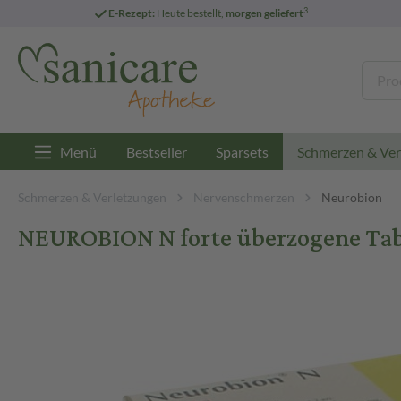
3
E-Rezept:
Heute bestellt,
morgen geliefert
Menü
Bestseller
Sparsets
Schmerzen & Ver
Schmerzen & Verletzungen
Nervenschmerzen
Neurobion
NEUROBION N forte überzogene Tabl