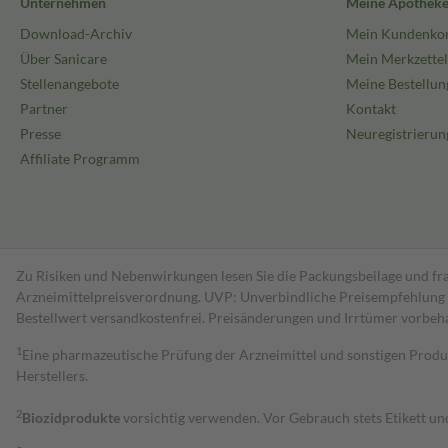
Unternehmen
Meine Apothek
Download-Archiv
Mein Kundenko
Über Sanicare
Mein Merkzettel
Stellenangebote
Meine Bestellun
Partner
Kontakt
Presse
Neuregistrierun
Affiliate Programm
Zu Risiken und Nebenwirkungen lesen Sie die Packungsbeilage und fra
Arzneimittelpreisverordnung. UVP: Unverbindliche Preisempfehlung de
Bestell­wert versand­kosten­frei. Preisänderungen und Irrtümer vorbeh
1
Eine pharmazeutische Prüfung der Arzneimittel und sonstigen Pro
Herstellers.
2
Biozidprodukte
vorsichtig verwenden. Vor Gebrauch stets Etikett u