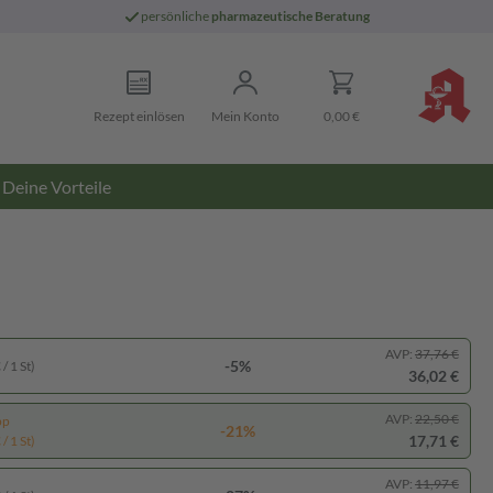
persönliche
pharmazeutische Beratung
Rezept einlösen
Mein Konto
0,00 €
Deine Vorteile
AVP:
37,76 €
-5%
/ 1 St)
36,02 €
AVP:
22,50 €
pp
-21%
17,71 €
/ 1 St)
AVP:
11,97 €