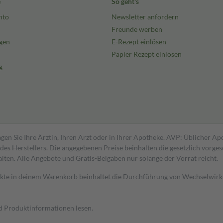
e
So geht's
nto
Newsletter anfordern
Freunde werben
gen
E-Rezept einlösen
Papier Rezept einlösen
g
gen Sie Ihre Ärztin, Ihren Arzt oder in Ihrer Apotheke. AVP: Üblicher A
s Herstellers. Die angegebenen Preise beinhalten die gesetzlich vorgesc
alten. Alle Angebote und Gratis-Beigaben nur solange der Vorrat reicht.
dukte in deinem Warenkorb beinhaltet die Durchführung von Wechselwir
nd Produktinformationen lesen.