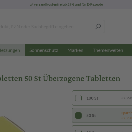
versandkostenfrei
ab 29 € und für E-Rezepte
Sonnenschutz
Marken
Themenwelten
letzungen
etten 50 St Überzogene Tabletten
100 St
(0,36 € 
Sparti
50 St
(0,35 € 