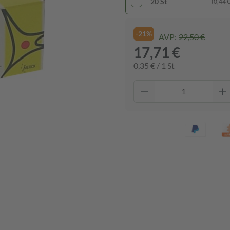
20 St
(0,44 € 
-21%
AVP:
22,50 €
17,71 €
0,35 € / 1 St