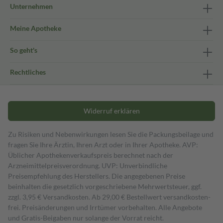
Unternehmen
Meine Apotheke
So geht's
Rechtliches
Widerruf erklären
Zu Risiken und Nebenwirkungen lesen Sie die Packungsbeilage und
fragen Sie Ihre Ärztin, Ihren Arzt oder in Ihrer Apotheke. AVP:
Üblicher Apothekenverkaufspreis berechnet nach der
Arzneimittelpreisverordnung. UVP: Unverbindliche
Preisempfehlung des Herstellers. Die angegebenen Preise
beinhalten die gesetzlich vorgeschriebene Mehrwertsteuer, ggf.
zzgl. 3,95 € Versandkosten. Ab 29,00 € Bestell­wert versand­kosten­
frei. Preisänderungen und Irrtümer vorbehalten. Alle Angebote
und Gratis-Beigaben nur solange der Vorrat reicht.