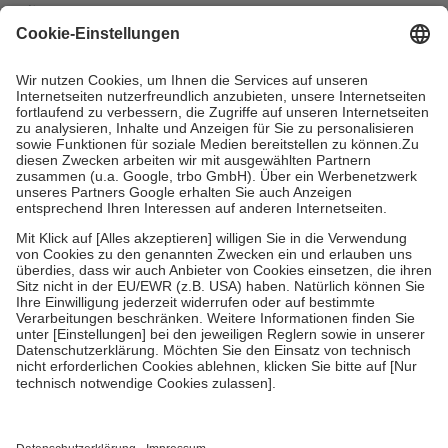
mit.
Grundsätzlich leisten Mitglieder Zuzahlungen in Höhe von zehn
Prozent des Abgabepreises,
mindestens
jedoch
fünf Euro
und
höchstens zehn Euro.
Es sind jedoch nie mehr als die tatsächlichen
Kosten der Leistung zu entrichten.
Diese Regeln gelten grundsätzlich auch für Online-Apotheken.
Bei Heilmitteln und häuslicher Krankenpflege beträgt die
Zuzahlung zehn Prozent der Kosten sowie zehn Euro je
Verordnung.
Um das Engagement der Versicherten für ihre eigene Gesundheit zu
stärken und die besondere Stellung der Familie zu unterstützen,
fallen
keine Zuzahlungen
an bei:
• Kindern und Jugendlichen bis zum vollendeten 18. Lebensjahr
mit Ausnahme der Fahrkosten
• Untersuchungen zur Vorsorge und Früherkennung, die von der
GKV getragen werden
• empfohlenen Schutzimpfungen
• Harn- und Blutteststreifen
Wir nutzen Trusted Shops als unabhängigen Dienstleister für die
Einholung von Bewertungen. Trusted Shops hat Maßnahmen
getroffen, um sicherzustellen, dass es sich um echte Bewertungen