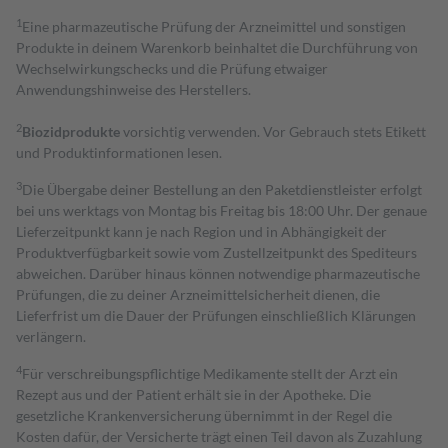
1
Eine pharmazeutische Prüfung der Arzneimittel und sonstigen
Produkte in deinem Warenkorb beinhaltet die Durchführung von
Wechselwirkungschecks und die Prüfung etwaiger
Anwendungshinweise des Herstellers.
2
Biozidprodukte
vorsichtig verwenden. Vor Gebrauch stets Etikett
und Produktinformationen lesen.
3
Die Übergabe deiner Bestellung an den Paketdienstleister erfolgt
bei uns werktags von Montag bis Freitag bis 18:00 Uhr. Der genaue
Lieferzeitpunkt kann je nach Region und in Abhängigkeit der
Produktverfügbarkeit sowie vom Zustellzeitpunkt des Spediteurs
abweichen. Darüber hinaus können notwendige pharmazeutische
Prüfungen, die zu deiner Arzneimittelsicherheit dienen, die
Lieferfrist um die Dauer der Prüfungen einschließlich Klärungen
verlängern.
4
Für verschreibungspflichtige Medikamente stellt der Arzt ein
Rezept aus und der Patient erhält sie in der Apotheke. Die
gesetzliche Krankenversicherung übernimmt in der Regel die
Kosten dafür, der Versicherte trägt einen Teil davon als Zuzahlung