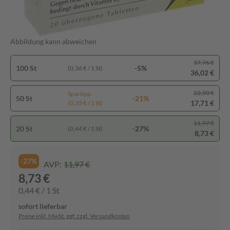
Abbildung kann abweichen
37,76 €
100 St
-5%
(0,36 € / 1 St)
36,02 €
22,50 €
Spartipp
50 St
-21%
17,71 €
(0,35 € / 1 St)
11,97 €
20 St
-27%
(0,44 € / 1 St)
8,73 €
-27%
AVP:
11,97 €
8,73 €
0,44 € / 1 St
sofort lieferbar
Preise inkl. MwSt. ggf. zzgl. Versandkosten