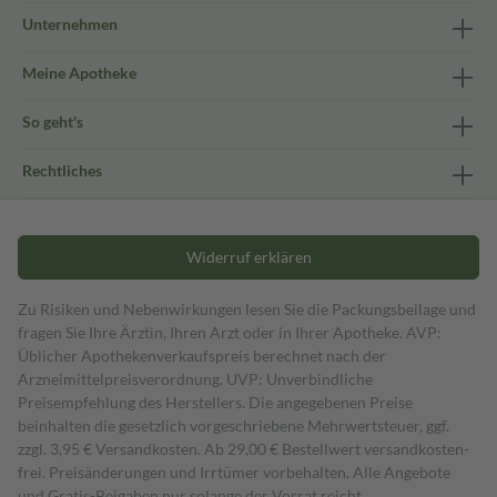
Unternehmen
Meine Apotheke
So geht's
Rechtliches
Widerruf erklären
Zu Risiken und Nebenwirkungen lesen Sie die Packungsbeilage und
fragen Sie Ihre Ärztin, Ihren Arzt oder in Ihrer Apotheke. AVP:
Üblicher Apothekenverkaufspreis berechnet nach der
Arzneimittelpreisverordnung. UVP: Unverbindliche
Preisempfehlung des Herstellers. Die angegebenen Preise
beinhalten die gesetzlich vorgeschriebene Mehrwertsteuer, ggf.
zzgl. 3,95 € Versandkosten. Ab 29,00 € Bestell­wert versand­kosten­
frei. Preisänderungen und Irrtümer vorbehalten. Alle Angebote
und Gratis-Beigaben nur solange der Vorrat reicht.