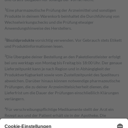
1
Eine pharmazeutische Prüfung der Arzneimittel und sonstigen
Produkte in deinem Warenkorb beinhaltet die Durchführung von
Wechselwirkungschecks und die Prüfung etwaiger
Anwendungshinweise des Herstellers.
2
Biozidprodukte
vorsichtig verwenden. Vor Gebrauch stets Etikett
und Produktinformationen lesen.
3
Die Übergabe deiner Bestellung an den Paketdienstleister erfolgt
bei uns werktags von Montag bis Freitag bis 18:00 Uhr. Der genaue
Lieferzeitpunkt kann je nach Region und in Abhängigkeit der
Produktverfügbarkeit sowie vom Zustellzeitpunkt des Spediteurs
abweichen. Darüber hinaus können notwendige pharmazeutische
Prüfungen, die zu deiner Arzneimittelsicherheit dienen, die
Lieferfrist um die Dauer der Prüfungen einschließlich Klärungen
verlängern.
4
Für verschreibungspflichtige Medikamente stellt der Arzt ein
Rezept aus und der Patient erhält sie in der Apotheke. Die
gesetzliche Krankenversicherung übernimmt in der Regel die
Kosten dafür, der Versicherte trägt einen Teil davon als Zuzahlung