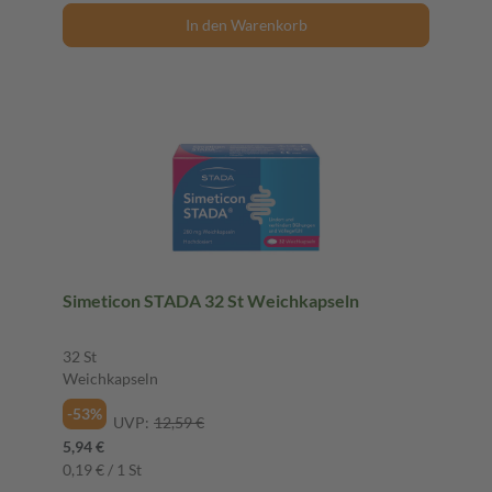
In den Warenkorb
Simeticon STADA 32 St Weichkapseln
32 St
Weichkapseln
-53%
UVP:
12,59 €
5,94 €
0,19 € / 1 St