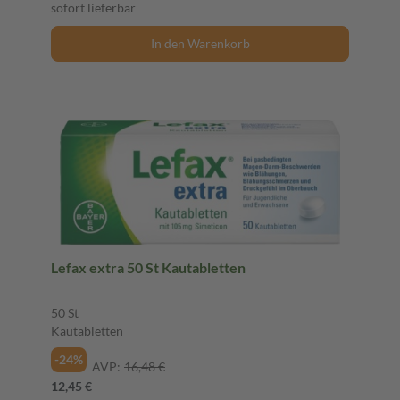
sofort lieferbar
In den Warenkorb
Lefax extra 50 St Kautabletten
50 St
Kautabletten
-24%
AVP:
16,48 €
12,45 €