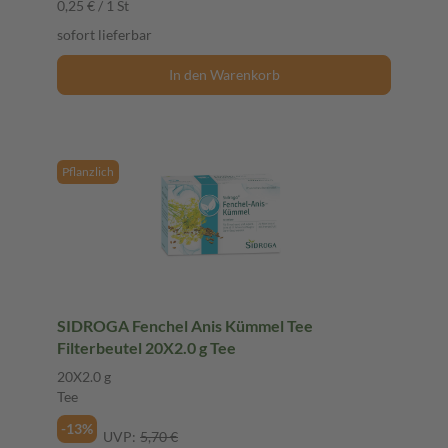
0,25 € / 1 St
sofort lieferbar
In den Warenkorb
Pflanzlich
SIDROGA Fenchel Anis Kümmel Tee
Filterbeutel 20X2.0 g Tee
20X2.0 g
Tee
-13%
UVP:
5,70 €