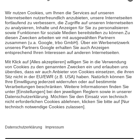
mit.
Grundsätzlich leisten Mitglieder Zuzahlungen in Höhe von zehn
Prozent des Abgabepreises,
mindestens
jedoch
fünf Euro
und
höchstens zehn Euro.
Es sind jedoch nie mehr als die tatsächlichen
Kosten der Leistung zu entrichten.
Diese Regeln gelten grundsätzlich auch für Online-Apotheken.
Bei Heilmitteln und häuslicher Krankenpflege beträgt die
Zuzahlung zehn Prozent der Kosten sowie zehn Euro je
Verordnung.
Um das Engagement der Versicherten für ihre eigene Gesundheit zu
stärken und die besondere Stellung der Familie zu unterstützen,
fallen
keine Zuzahlungen
an bei:
• Kindern und Jugendlichen bis zum vollendeten 18. Lebensjahr
mit Ausnahme der Fahrkosten
• Untersuchungen zur Vorsorge und Früherkennung, die von der
GKV getragen werden
• empfohlenen Schutzimpfungen
• Harn- und Blutteststreifen
Wir nutzen Trusted Shops als unabhängigen Dienstleister für die
Einholung von Bewertungen. Trusted Shops hat Maßnahmen