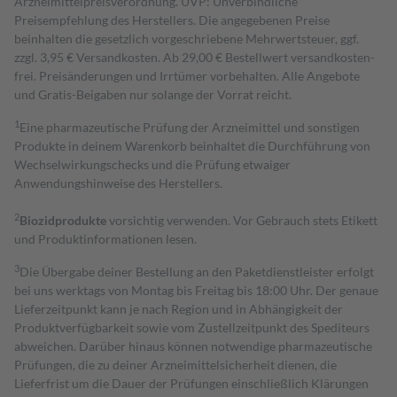
Arzneimittelpreisverordnung. UVP: Unverbindliche
Preisempfehlung des Herstellers. Die angegebenen Preise
beinhalten die gesetzlich vorgeschriebene Mehrwertsteuer, ggf.
zzgl. 3,95 € Versandkosten. Ab 29,00 € Bestell­wert versand­kosten­
frei. Preisänderungen und Irrtümer vorbehalten. Alle Angebote
und Gratis-Beigaben nur solange der Vorrat reicht.
1
Eine pharmazeutische Prüfung der Arzneimittel und sonstigen
Produkte in deinem Warenkorb beinhaltet die Durchführung von
Wechselwirkungschecks und die Prüfung etwaiger
Anwendungshinweise des Herstellers.
2
Biozidprodukte
vorsichtig verwenden. Vor Gebrauch stets Etikett
und Produktinformationen lesen.
3
Die Übergabe deiner Bestellung an den Paketdienstleister erfolgt
bei uns werktags von Montag bis Freitag bis 18:00 Uhr. Der genaue
Lieferzeitpunkt kann je nach Region und in Abhängigkeit der
Produktverfügbarkeit sowie vom Zustellzeitpunkt des Spediteurs
abweichen. Darüber hinaus können notwendige pharmazeutische
Prüfungen, die zu deiner Arzneimittelsicherheit dienen, die
Lieferfrist um die Dauer der Prüfungen einschließlich Klärungen