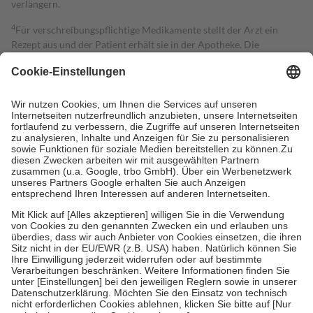
verlängern.
4
Für verschreibungspflichtige Medikamente stellt der Arzt ein
Rezept aus und der Patient erhält sie in der Apotheke. Die
gesetzliche Krankenversicherung übernimmt in der Regel die
Kosten dafür, der Versicherte trägt einen Teil davon als Zuzahlung
mit.
Grundsätzlich leisten Mitglieder Zuzahlungen in Höhe von zehn
Prozent des Abgabepreises,
mindestens
jedoch
fünf Euro
und
höchstens zehn Euro.
Es sind jedoch nie mehr als die tatsächlichen
Kosten der Leistung zu entrichten.
Diese Regeln gelten grundsätzlich auch für Online-Apotheken.
Bei Heilmitteln und häuslicher Krankenpflege beträgt die
Zuzahlung zehn Prozent der Kosten sowie zehn Euro je
Verordnung.
Um das Engagement der Versicherten für ihre eigene Gesundheit zu
stärken und die besondere Stellung der Familie zu unterstützen,
fallen
keine Zuzahlungen
an bei:
• Kindern und Jugendlichen bis zum vollendeten 18. Lebensjahr
mit Ausnahme der Fahrkosten
• Untersuchungen zur Vorsorge und Früherkennung, die von der
GKV getragen werden