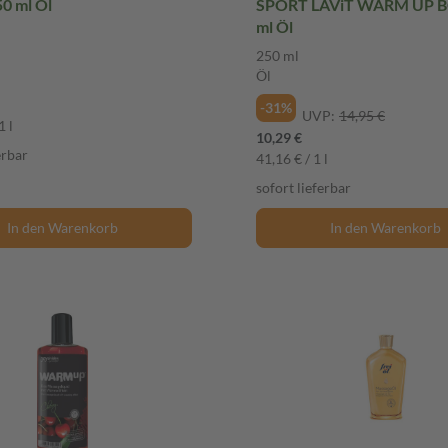
0 ml Öl
SPORT LAViT WARM UP BOD
ml Öl
250 ml
Öl
-31%
UVP:
14,95 €
1 l
10,29 €
erbar
41,16 € / 1 l
sofort lieferbar
In den Warenkorb
In den Warenkorb