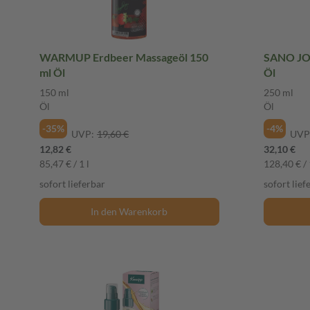
WARMUP Erdbeer Massageöl 150
SANO JO
ml Öl
Öl
150 ml
250 ml
Öl
Öl
-35%
-4%
UVP:
19,60 €
UVP
12,82 €
32,10 €
85,47 € / 1 l
128,40 € / 
sofort lieferbar
sofort lief
In den Warenkorb