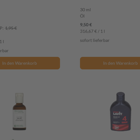
30 ml
Öl
9,50 €
P:
1,95 €
316,67 € / 1 l
sofort lieferbar
1 l
erbar
In den Warenkorb
In den Warenkorb