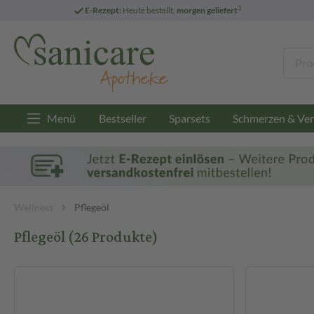
3
E-Rezept:
Heute bestellt,
morgen geliefert
Menü
Bestseller
Sparsets
Schmerzen & Ver
Wellness
Pflegeöl
Pflegeöl
(26 Produkte)