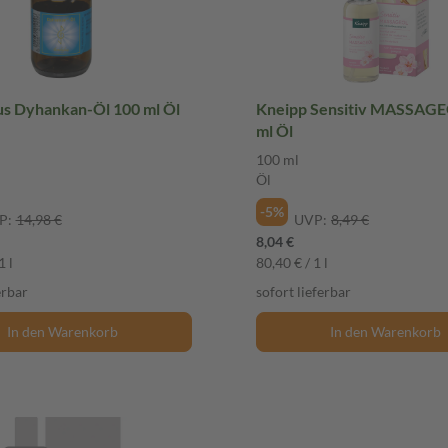
s Dyhankan-Öl 100 ml Öl
Kneipp Sensitiv MASSAGE
ml Öl
100 ml
Öl
-5%
P:
14,98 €
UVP:
8,49 €
8,04 €
1 l
80,40 € / 1 l
erbar
sofort lieferbar
In den Warenkorb
In den Warenkorb