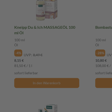
Kneipp Du & Ich MASSAGEÖL 100
Bombastu
ml Öl
100 ml
100 ml
Öl
Öl
-4%
-28%
UVP:
8,49 €
UV
8,15 €
10,80 €
81,50 € / 1 l
108,00 € / 
sofort lieferbar
sofort lief
In den Warenkorb