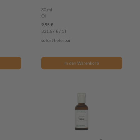
30 ml
Öl
9,95 €
331,67 € / 1 l
sofort lieferbar
In den Warenkorb