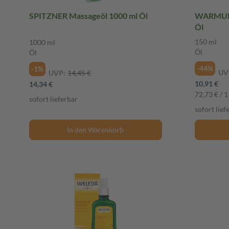
SPITZNER Massageöl 1000 ml Öl
WARMUP K
Öl
150 ml
1000 ml
Öl
Öl
-44%
-1%
UV
UVP:
14,45 €
10,91 €
14,34 €
72,73 € / 1 
sofort lieferbar
sofort lief
In den Warenkorb