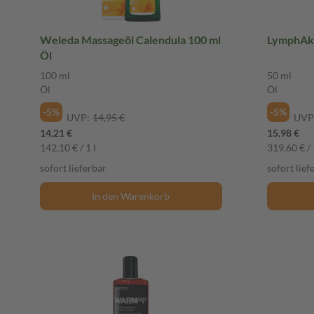
Weleda Massageöl Calendula 100 ml
LymphAkt
Öl
100 ml
50 ml
Öl
Öl
-5%
-5%
UVP:
14,95 €
UVP
14,21 €
15,98 €
142,10 € / 1 l
319,60 € / 
sofort lieferbar
sofort lief
In den Warenkorb