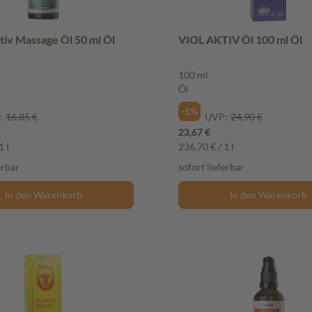
iv Massage Öl 50 ml Öl
VIOL AKTIV Öl 100 ml Öl
100 ml
Öl
-5%
:
16,85 €
UVP:
24,90 €
23,67 €
1 l
236,70 € / 1 l
erbar
sofort lieferbar
In den Warenkorb
In den Warenkorb