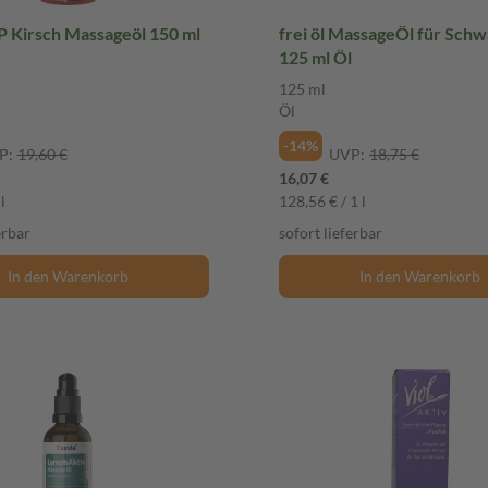
irsch Massageöl 150 ml
frei öl MassageÖl für Sch
125 ml Öl
125 ml
Öl
-14%
P:
19,60 €
UVP:
18,75 €
16,07 €
l
128,56 € / 1 l
erbar
sofort lieferbar
In den Warenkorb
In den Warenkorb