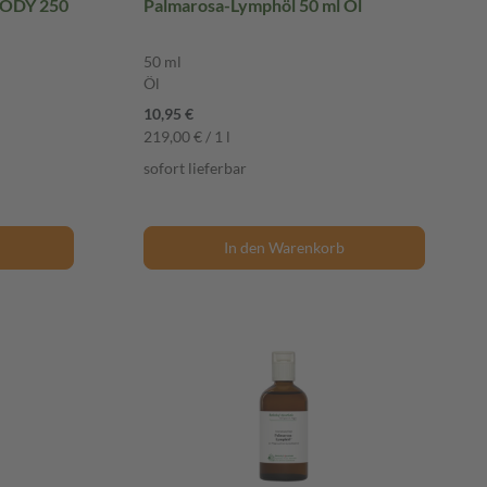
Y 250
Palmarosa-Lymphöl 50 ml Öl
50 ml
Öl
10,95 €
219,00 € / 1 l
sofort lieferbar
In den Warenkorb