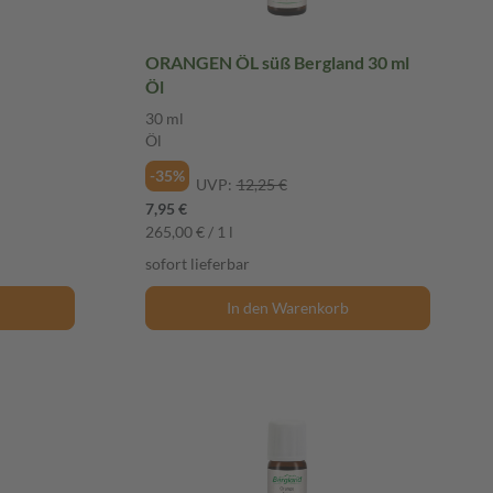
ORANGEN ÖL süß Bergland 30 ml
Öl
30 ml
Öl
-35%
UVP:
12,25 €
7,95 €
265,00 € / 1 l
sofort lieferbar
In den Warenkorb