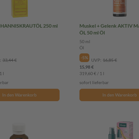
HANNISKRAUTÖL 250 ml
Muskel + Gelenk AKTIV M
ÖL 50 ml Öl
50 ml
Öl
-5%
:
33,44 €
UVP:
16,85 €
15,98 €
1 l
319,60 € / 1 l
erbar
sofort lieferbar
In den Warenkorb
In den Warenkorb