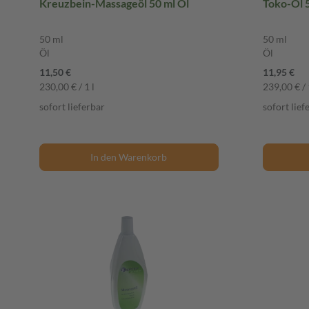
Kreuzbein-Massageöl 50 ml Öl
Toko-Öl 5
50 ml
50 ml
Öl
Öl
11,50 €
11,95 €
230,00 € / 1 l
239,00 € / 
sofort lieferbar
sofort lief
In den Warenkorb