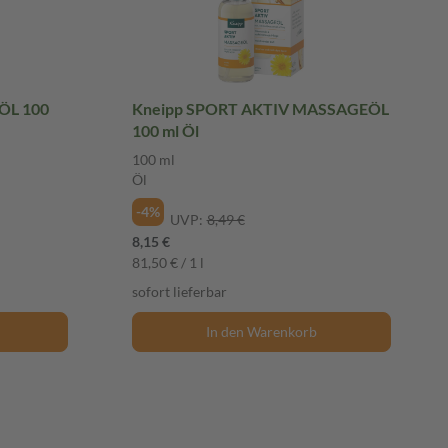
ÖL 100
Kneipp SPORT AKTIV MASSAGEÖL
100 ml Öl
100 ml
Öl
-4%
UVP:
8,49 €
8,15 €
81,50 € / 1 l
sofort lieferbar
In den Warenkorb