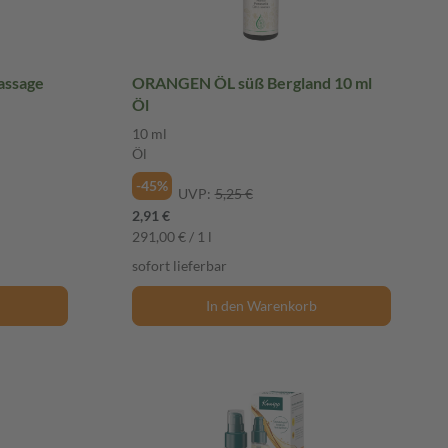
assage
ORANGEN ÖL süß Bergland 10 ml
Öl
10 ml
Öl
-45%
UVP:
5,25 €
2,91 €
291,00 € / 1 l
sofort lieferbar
In den Warenkorb