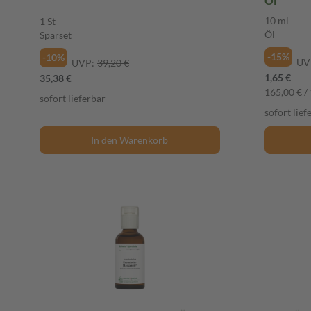
Öl
10 ml
1 St
Öl
Sparset
-15%
-10%
UV
UVP:
39,20 €
1,65 €
35,38 €
165,00 € / 
sofort lieferbar
sofort lief
In den Warenkorb