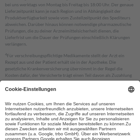
bei uns werktags von Montag bis Freitag bis 18:00 Uhr. Der genaue
Lieferzeitpunkt kann je nach Region und in Abhängigkeit der
Produktverfügbarkeit sowie vom Zustellzeitpunkt des Spediteurs
abweichen. Darüber hinaus können notwendige pharmazeutische
Prüfungen, die zu deiner Arzneimittelsicherheit dienen, die
Lieferfrist um die Dauer der Prüfungen einschließlich Klärungen
verlängern.
4
Für verschreibungspflichtige Medikamente stellt der Arzt ein
Rezept aus und der Patient erhält sie in der Apotheke. Die
gesetzliche Krankenversicherung übernimmt in der Regel die
Kosten dafür, der Versicherte trägt einen Teil davon als Zuzahlung
mit.
Grundsätzlich leisten Mitglieder Zuzahlungen in Höhe von zehn
Prozent des Abgabepreises,
mindestens
jedoch
fünf Euro
und
höchstens zehn Euro.
Es sind jedoch nie mehr als die tatsächlichen
Kosten der Leistung zu entrichten.
Diese Regeln gelten grundsätzlich auch für Online-Apotheken.
Bei Heilmitteln und häuslicher Krankenpflege beträgt die
Zuzahlung zehn Prozent der Kosten sowie zehn Euro je
Verordnung.