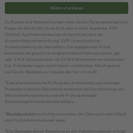
Widerruf erklären
Zu Risiken und Nebenwirkungen lesen Sie die Packungsbeilage und
fragen Sie Ihre Ärztin, Ihren Arzt oder in Ihrer Apotheke. AVP:
Üblicher Apothekenverkaufspreis berechnet nach der
Arzneimittelpreisverordnung. UVP: Unverbindliche
Preisempfehlung des Herstellers. Die angegebenen Preise
beinhalten die gesetzlich vorgeschriebene Mehrwertsteuer, ggf.
zzgl. 3,95 € Versandkosten. Ab 29,00 € Bestell­wert versand­kosten­
frei. Preisänderungen und Irrtümer vorbehalten. Alle Angebote
und Gratis-Beigaben nur solange der Vorrat reicht.
1
Eine pharmazeutische Prüfung der Arzneimittel und sonstigen
Produkte in deinem Warenkorb beinhaltet die Durchführung von
Wechselwirkungschecks und die Prüfung etwaiger
Anwendungshinweise des Herstellers.
2
Biozidprodukte
vorsichtig verwenden. Vor Gebrauch stets Etikett
und Produktinformationen lesen.
3
Die Übergabe deiner Bestellung an den Paketdienstleister erfolgt