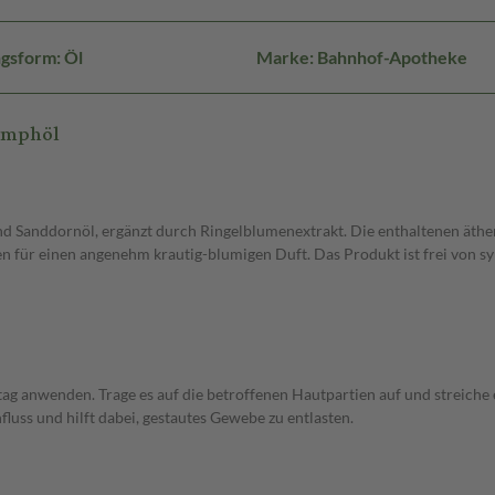
gsform: Öl
Marke: Bahnhof-Apotheke
ymphöl
 Sanddornöl, ergänzt durch Ringelblumenextrakt. Die enthaltenen äther
n für einen angenehm krautig-blumigen Duft. Das Produkt ist frei von sy
g anwenden. Trage es auf die betroffenen Hautpartien auf und streiche 
luss und hilft dabei, gestautes Gewebe zu entlasten.