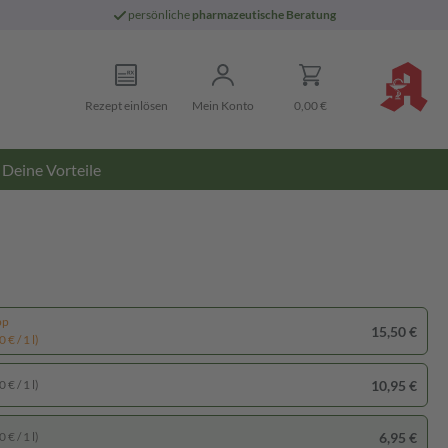
persönliche
pharmazeutische Beratung
Rezept einlösen
Mein Konto
0,00 €
Deine Vorteile
pp
15,50 €
 € / 1 l)
10,95 €
 € / 1 l)
6,95 €
 € / 1 l)