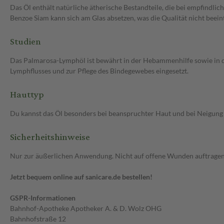
Das Öl enthält natürliche ätherische Bestandteile, die bei empfindlic
Benzoe Siam kann sich am Glas absetzen, was die Qualität nicht beeint
Studien
Das Palmarosa-Lymphöl ist bewährt in der Hebammenhilfe sowie in de
Lymphflusses und zur Pflege des Bindegewebes eingesetzt.
Hauttyp
Du kannst das Öl besonders bei beanspruchter Haut und bei Neigung 
Sicherheitshinweise
Nur zur äußerlichen Anwendung. Nicht auf offene Wunden auftrage
Jetzt bequem online auf sanicare.de bestellen!
GSPR-Informationen
Bahnhof-Apotheke Apotheker A. & D. Wolz OHG
Bahnhofstraße 12