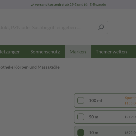
versandkostenfrei
ab 29 € und für E-Rezepte
letzungen
Sonnenschutz
Themenwelten
Marken
otheke Körper-und Massageöle
Sparti
100 ml
(155,00
50 ml
(219,00
10 ml
(695,00