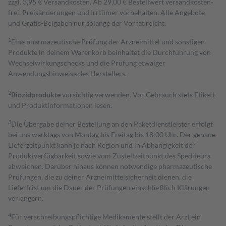
zzgl. 3,95 € Versandkosten. Ab 29,00 € Bestell­wert versand­kosten­
frei. Preisänderungen und Irrtümer vorbehalten. Alle Angebote
und Gratis-Beigaben nur solange der Vorrat reicht.
1
Eine pharmazeutische Prüfung der Arzneimittel und sonstigen
Produkte in deinem Warenkorb beinhaltet die Durchführung von
Wechselwirkungschecks und die Prüfung etwaiger
Anwendungshinweise des Herstellers.
2
Biozidprodukte
vorsichtig verwenden. Vor Gebrauch stets Etikett
und Produktinformationen lesen.
3
Die Übergabe deiner Bestellung an den Paketdienstleister erfolgt
bei uns werktags von Montag bis Freitag bis 18:00 Uhr. Der genaue
Lieferzeitpunkt kann je nach Region und in Abhängigkeit der
Produktverfügbarkeit sowie vom Zustellzeitpunkt des Spediteurs
abweichen. Darüber hinaus können notwendige pharmazeutische
Prüfungen, die zu deiner Arzneimittelsicherheit dienen, die
Lieferfrist um die Dauer der Prüfungen einschließlich Klärungen
verlängern.
4
Für verschreibungspflichtige Medikamente stellt der Arzt ein