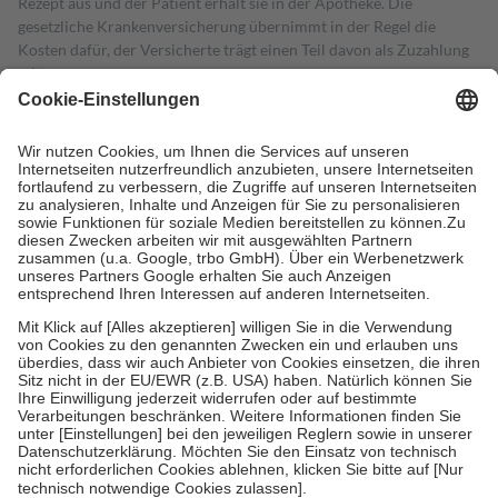
Rezept aus und der Patient erhält sie in der Apotheke. Die
gesetzliche Krankenversicherung übernimmt in der Regel die
Kosten dafür, der Versicherte trägt einen Teil davon als Zuzahlung
mit.
Grundsätzlich leisten Mitglieder Zuzahlungen in Höhe von zehn
Prozent des Abgabepreises,
mindestens
jedoch
fünf Euro
und
höchstens zehn Euro.
Es sind jedoch nie mehr als die tatsächlichen
Kosten der Leistung zu entrichten.
Diese Regeln gelten grundsätzlich auch für Online-Apotheken.
Bei Heilmitteln und häuslicher Krankenpflege beträgt die
Zuzahlung zehn Prozent der Kosten sowie zehn Euro je
Verordnung.
Um das Engagement der Versicherten für ihre eigene Gesundheit zu
stärken und die besondere Stellung der Familie zu unterstützen,
fallen
keine Zuzahlungen
an bei:
• Kindern und Jugendlichen bis zum vollendeten 18. Lebensjahr
mit Ausnahme der Fahrkosten
• Untersuchungen zur Vorsorge und Früherkennung, die von der
GKV getragen werden
• empfohlenen Schutzimpfungen
• Harn- und Blutteststreifen