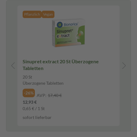
Pflanzlich
Vegan
Sinupret extract 20 St Überzogene
BE
Tabletten
20 St
25 
Überzogene Tabletten
Sal
-26%
-1
AVP:
17,40 €
12,93 €
7,9
0,65 € / 1 St
317
sofort lieferbar
sof