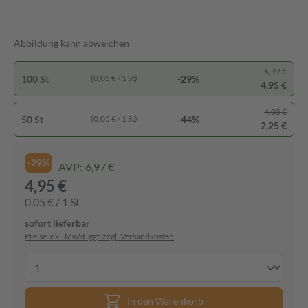
Abbildung kann abweichen
6,97 €
100 St
-29%
(0,05 € / 1 St)
4,95 €
4,05 €
50 St
-44%
(0,05 € / 1 St)
2,25 €
-29%
AVP:
6,97 €
4,95 €
0,05 € / 1 St
sofort lieferbar
Preise inkl. MwSt. ggf. zzgl. Versandkosten
In den Warenkorb