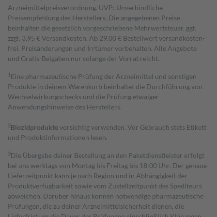
Arzneimittelpreisverordnung. UVP: Unverbindliche
Preisempfehlung des Herstellers. Die angegebenen Preise
beinhalten die gesetzlich vorgeschriebene Mehrwertsteuer, ggf.
zzgl. 3,95 € Versandkosten. Ab 29,00 € Bestell­wert versand­kosten­
frei. Preisänderungen und Irrtümer vorbehalten. Alle Angebote
und Gratis-Beigaben nur solange der Vorrat reicht.
1
Eine pharmazeutische Prüfung der Arzneimittel und sonstigen
Produkte in deinem Warenkorb beinhaltet die Durchführung von
Wechselwirkungschecks und die Prüfung etwaiger
Anwendungshinweise des Herstellers.
2
Biozidprodukte
vorsichtig verwenden. Vor Gebrauch stets Etikett
und Produktinformationen lesen.
3
Die Übergabe deiner Bestellung an den Paketdienstleister erfolgt
bei uns werktags von Montag bis Freitag bis 18:00 Uhr. Der genaue
Lieferzeitpunkt kann je nach Region und in Abhängigkeit der
Produktverfügbarkeit sowie vom Zustellzeitpunkt des Spediteurs
abweichen. Darüber hinaus können notwendige pharmazeutische
Prüfungen, die zu deiner Arzneimittelsicherheit dienen, die
Lieferfrist um die Dauer der Prüfungen einschließlich Klärungen