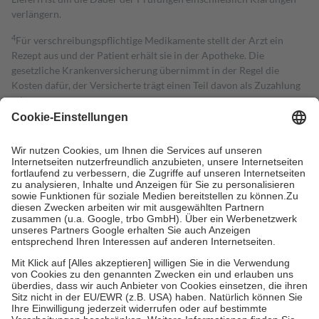
verlängern.
4
Für verschreibungspflichtige Medikamente stellt der Arzt ein
Rezept aus und der Patient erhält sie in der Apotheke. Die
gesetzliche Krankenversicherung übernimmt in der Regel die
Kosten dafür, der Versicherte trägt einen Teil davon als Zuzahlung
mit.
Grundsätzlich leisten Mitglieder Zuzahlungen in Höhe von zehn
Prozent des Abgabepreises,
mindestens
jedoch
fünf Euro
und
höchstens zehn Euro.
Es sind jedoch nie mehr als die tatsächlichen
Kosten der Leistung zu entrichten.
Diese Regeln gelten grundsätzlich auch für Online-Apotheken.
Bei Heilmitteln und häuslicher Krankenpflege beträgt die
Zuzahlung zehn Prozent der Kosten sowie zehn Euro je
Verordnung.
Um das Engagement der Versicherten für ihre eigene Gesundheit zu
stärken und die besondere Stellung der Familie zu unterstützen,
fallen
keine Zuzahlungen
an bei:
• Kindern und Jugendlichen bis zum vollendeten 18. Lebensjahr
mit Ausnahme der Fahrkosten
• Untersuchungen zur Vorsorge und Früherkennung, die von der