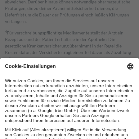
abweichen. Darüber hinaus können notwendige pharmazeutische
Prüfungen, die zu deiner Arzneimittelsicherheit dienen, die
Lieferfrist um die Dauer der Prüfungen einschließlich Klärungen
verlängern.
4
Für verschreibungspflichtige Medikamente stellt der Arzt ein
Rezept aus und der Patient erhält sie in der Apotheke. Die
gesetzliche Krankenversicherung übernimmt in der Regel die
Kosten dafür, der Versicherte trägt einen Teil davon als Zuzahlung
mit.
Grundsätzlich leisten Mitglieder Zuzahlungen in Höhe von zehn
Prozent des Abgabepreises,
mindestens
jedoch
fünf Euro
und
höchstens zehn Euro.
Es sind jedoch nie mehr als die tatsächlichen
Kosten der Leistung zu entrichten.
Diese Regeln gelten grundsätzlich auch für Online-Apotheken.
Bei Heilmitteln und häuslicher Krankenpflege beträgt die
Zuzahlung zehn Prozent der Kosten sowie zehn Euro je
Verordnung.
Um das Engagement der Versicherten für ihre eigene Gesundheit zu
stärken und die besondere Stellung der Familie zu unterstützen,
fallen
keine Zuzahlungen
an bei:
• Kindern und Jugendlichen bis zum vollendeten 18. Lebensjahr