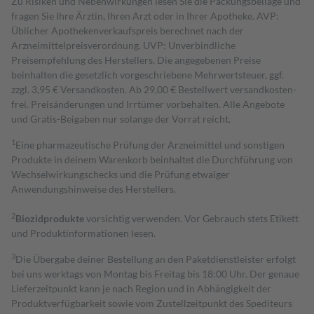
Zu Risiken und Nebenwirkungen lesen Sie die Packungsbeilage und
fragen Sie Ihre Ärztin, Ihren Arzt oder in Ihrer Apotheke. AVP:
Üblicher Apothekenverkaufspreis berechnet nach der
Arzneimittelpreisverordnung. UVP: Unverbindliche
Preisempfehlung des Herstellers. Die angegebenen Preise
beinhalten die gesetzlich vorgeschriebene Mehrwertsteuer, ggf.
zzgl. 3,95 € Versandkosten. Ab 29,00 € Bestell­wert versand­kosten­
frei. Preisänderungen und Irrtümer vorbehalten. Alle Angebote
und Gratis-Beigaben nur solange der Vorrat reicht.
1
Eine pharmazeutische Prüfung der Arzneimittel und sonstigen
Produkte in deinem Warenkorb beinhaltet die Durchführung von
Wechselwirkungschecks und die Prüfung etwaiger
Anwendungshinweise des Herstellers.
2
Biozidprodukte
vorsichtig verwenden. Vor Gebrauch stets Etikett
und Produktinformationen lesen.
3
Die Übergabe deiner Bestellung an den Paketdienstleister erfolgt
bei uns werktags von Montag bis Freitag bis 18:00 Uhr. Der genaue
Lieferzeitpunkt kann je nach Region und in Abhängigkeit der
Produktverfügbarkeit sowie vom Zustellzeitpunkt des Spediteurs