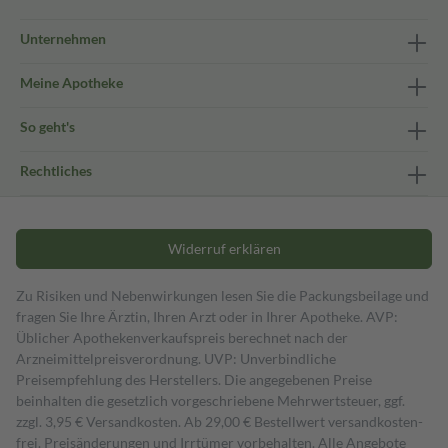
Unternehmen
Meine Apotheke
So geht's
Rechtliches
Widerruf erklären
Zu Risiken und Nebenwirkungen lesen Sie die Packungsbeilage und
fragen Sie Ihre Ärztin, Ihren Arzt oder in Ihrer Apotheke. AVP:
Üblicher Apothekenverkaufspreis berechnet nach der
Arzneimittelpreisverordnung. UVP: Unverbindliche
Preisempfehlung des Herstellers. Die angegebenen Preise
beinhalten die gesetzlich vorgeschriebene Mehrwertsteuer, ggf.
zzgl. 3,95 € Versandkosten. Ab 29,00 € Bestell­wert versand­kosten­
frei. Preisänderungen und Irrtümer vorbehalten. Alle Angebote