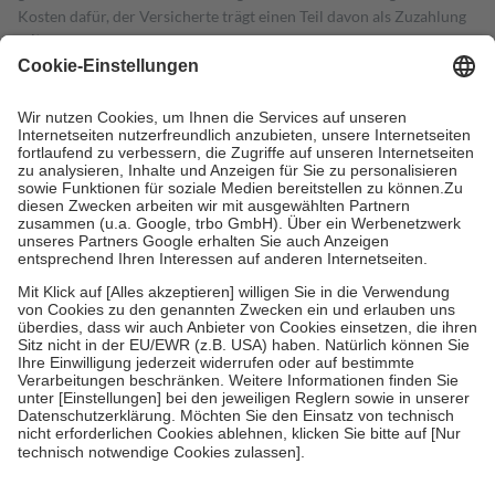
Kosten dafür, der Versicherte trägt einen Teil davon als Zuzahlung
mit.
Grundsätzlich leisten Mitglieder Zuzahlungen in Höhe von zehn
Prozent des Abgabepreises,
mindestens
jedoch
fünf Euro
und
höchstens zehn Euro.
Es sind jedoch nie mehr als die tatsächlichen
Kosten der Leistung zu entrichten.
Diese Regeln gelten grundsätzlich auch für Online-Apotheken.
Bei Heilmitteln und häuslicher Krankenpflege beträgt die
Zuzahlung zehn Prozent der Kosten sowie zehn Euro je
Verordnung.
Um das Engagement der Versicherten für ihre eigene Gesundheit zu
stärken und die besondere Stellung der Familie zu unterstützen,
fallen
keine Zuzahlungen
an bei:
• Kindern und Jugendlichen bis zum vollendeten 18. Lebensjahr
mit Ausnahme der Fahrkosten
• Untersuchungen zur Vorsorge und Früherkennung, die von der
GKV getragen werden
• empfohlenen Schutzimpfungen
• Harn- und Blutteststreifen
Wir nutzen Trusted Shops als unabhängigen Dienstleister für die