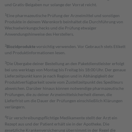
und Gratis-Beigaben nur solange der Vorrat reicht.
1
Eine pharmazeutische Prüfung der Arzneimittel und sonstigen
Produkte in deinem Warenkorb beinhaltet die Durchführung von
Wechselwirkungschecks und die Prüfung etwaiger
Anwendungshinweise des Herstellers.
2
Biozidprodukte
vorsichtig verwenden. Vor Gebrauch stets Etikett
und Produktinformationen lesen.
3
Die Übergabe deiner Bestellung an den Paketdienstleister erfolgt
bei uns werktags von Montag bis Freitag bis 18:00 Uhr. Der genaue
Lieferzeitpunkt kann je nach Region und in Abhängigkeit der
Produktverfügbarkeit sowie vom Zustellzeitpunkt des Spediteurs
abweichen. Darüber hinaus können notwendige pharmazeutische
Prüfungen, die zu deiner Arzneimittelsicherheit dienen, die
Lieferfrist um die Dauer der Prüfungen einschließlich Klärungen
verlängern.
4
Für verschreibungspflichtige Medikamente stellt der Arzt ein
Rezept aus und der Patient erhält sie in der Apotheke. Die
gesetzliche Krankenversicherung übernimmt in der Regel die