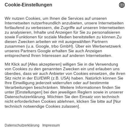
Grundsätzlich leisten Mitglieder Zuzahlungen in Höhe von zehn
Prozent des Abgabepreises,
mindestens
jedoch
fünf Euro
und
höchstens zehn Euro.
Es sind jedoch nie mehr als die tatsächlichen
Kosten der Leistung zu entrichten.
Diese Regeln gelten grundsätzlich auch für Online-Apotheken.
Bei Heilmitteln und häuslicher Krankenpflege beträgt die
Zuzahlung zehn Prozent der Kosten sowie zehn Euro je
Verordnung.
Um das Engagement der Versicherten für ihre eigene Gesundheit zu
stärken und die besondere Stellung der Familie zu unterstützen,
fallen
keine Zuzahlungen
an bei:
• Kindern und Jugendlichen bis zum vollendeten 18. Lebensjahr
mit Ausnahme der Fahrkosten
• Untersuchungen zur Vorsorge und Früherkennung, die von der
GKV getragen werden
• empfohlenen Schutzimpfungen
• Harn- und Blutteststreifen
Wir nutzen Trusted Shops als unabhängigen Dienstleister für die
Einholung von Bewertungen. Trusted Shops hat Maßnahmen
getroffen, um sicherzustellen, dass es sich um echte Bewertungen