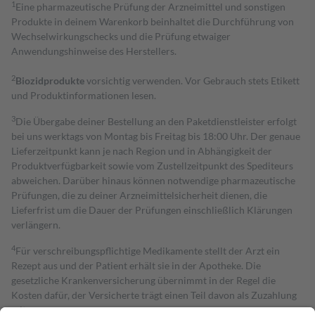
1
Eine pharmazeutische Prüfung der Arzneimittel und sonstigen
Produkte in deinem Warenkorb beinhaltet die Durchführung von
Wechselwirkungschecks und die Prüfung etwaiger
Anwendungshinweise des Herstellers.
2
Biozidprodukte
vorsichtig verwenden. Vor Gebrauch stets Etikett
und Produktinformationen lesen.
3
Die Übergabe deiner Bestellung an den Paketdienstleister erfolgt
bei uns werktags von Montag bis Freitag bis 18:00 Uhr. Der genaue
Lieferzeitpunkt kann je nach Region und in Abhängigkeit der
Produktverfügbarkeit sowie vom Zustellzeitpunkt des Spediteurs
abweichen. Darüber hinaus können notwendige pharmazeutische
Prüfungen, die zu deiner Arzneimittelsicherheit dienen, die
Lieferfrist um die Dauer der Prüfungen einschließlich Klärungen
verlängern.
4
Für verschreibungspflichtige Medikamente stellt der Arzt ein
Rezept aus und der Patient erhält sie in der Apotheke. Die
gesetzliche Krankenversicherung übernimmt in der Regel die
Kosten dafür, der Versicherte trägt einen Teil davon als Zuzahlung
mit.