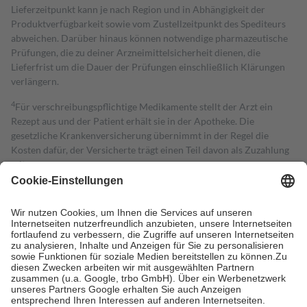
Lieferzeitpunkt kann je nach Region und in Abhängigkeit der
Produktverfügbarkeit sowie vom Zustellzeitpunkt des Spediteurs
abweichen. Darüber hinaus können notwendige pharmazeutische
Prüfungen, die zu deiner Arzneimittelsicherheit dienen, die
Lieferfrist um die Dauer der Prüfungen einschließlich Klärungen
verlängern.
4
Für verschreibungspflichtige Medikamente stellt der Arzt ein
Rezept aus und der Patient erhält sie in der Apotheke. Die
gesetzliche Krankenversicherung übernimmt in der Regel die
Kosten dafür, der Versicherte trägt einen Teil davon als Zuzahlung
mit.
Grundsätzlich leisten Mitglieder Zuzahlungen in Höhe von zehn
Prozent des Abgabepreises,
mindestens
jedoch
fünf Euro
und
höchstens zehn Euro.
Es sind jedoch nie mehr als die tatsächlichen
Kosten der Leistung zu entrichten.
Diese Regeln gelten grundsätzlich auch für Online-Apotheken.
Bei Heilmitteln und häuslicher Krankenpflege beträgt die
Zuzahlung zehn Prozent der Kosten sowie zehn Euro je
Verordnung.
Um das Engagement der Versicherten für ihre eigene Gesundheit zu