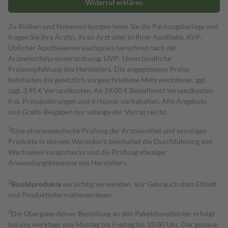
Widerruf erklären
Zu Risiken und Nebenwirkungen lesen Sie die Packungsbeilage und
fragen Sie Ihre Ärztin, Ihren Arzt oder in Ihrer Apotheke. AVP:
Üblicher Apothekenverkaufspreis berechnet nach der
Arzneimittelpreisverordnung. UVP: Unverbindliche
Preisempfehlung des Herstellers. Die angegebenen Preise
beinhalten die gesetzlich vorgeschriebene Mehrwertsteuer, ggf.
zzgl. 3,95 € Versandkosten. Ab 29,00 € Bestell­wert versand­kosten­
frei. Preisänderungen und Irrtümer vorbehalten. Alle Angebote
und Gratis-Beigaben nur solange der Vorrat reicht.
1
Eine pharmazeutische Prüfung der Arzneimittel und sonstigen
Produkte in deinem Warenkorb beinhaltet die Durchführung von
Wechselwirkungschecks und die Prüfung etwaiger
Anwendungshinweise des Herstellers.
2
Biozidprodukte
vorsichtig verwenden. Vor Gebrauch stets Etikett
und Produktinformationen lesen.
3
Die Übergabe deiner Bestellung an den Paketdienstleister erfolgt
bei uns werktags von Montag bis Freitag bis 18:00 Uhr. Der genaue