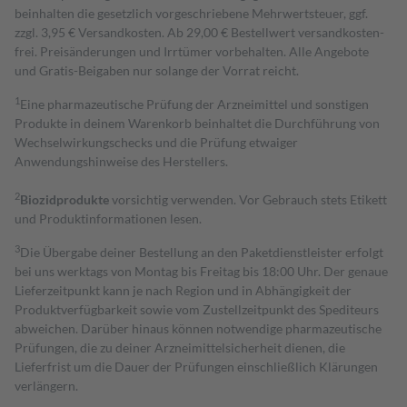
beinhalten die gesetzlich vorgeschriebene Mehrwertsteuer, ggf.
zzgl. 3,95 € Versandkosten. Ab 29,00 € Bestell­wert versand­kosten­
frei. Preisänderungen und Irrtümer vorbehalten. Alle Angebote
und Gratis-Beigaben nur solange der Vorrat reicht.
1
Eine pharmazeutische Prüfung der Arzneimittel und sonstigen
Produkte in deinem Warenkorb beinhaltet die Durchführung von
Wechselwirkungschecks und die Prüfung etwaiger
Anwendungshinweise des Herstellers.
2
Biozidprodukte
vorsichtig verwenden. Vor Gebrauch stets Etikett
und Produktinformationen lesen.
3
Die Übergabe deiner Bestellung an den Paketdienstleister erfolgt
bei uns werktags von Montag bis Freitag bis 18:00 Uhr. Der genaue
Lieferzeitpunkt kann je nach Region und in Abhängigkeit der
Produktverfügbarkeit sowie vom Zustellzeitpunkt des Spediteurs
abweichen. Darüber hinaus können notwendige pharmazeutische
Prüfungen, die zu deiner Arzneimittelsicherheit dienen, die
Lieferfrist um die Dauer der Prüfungen einschließlich Klärungen
verlängern.