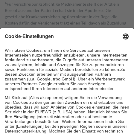
4
Für verschreibungspflichtige Medikamente stellt der Arzt ein
Rezept aus und der Patient erhält sie in der Apotheke. Die
gesetzliche Krankenversicherung übernimmt in der Regel die
Kosten dafür, der Versicherte trägt einen Teil davon als Zuzahlung
mit.
Grundsätzlich leisten Mitglieder Zuzahlungen in Höhe von zehn
Prozent des Abgabepreises,
mindestens
jedoch
fünf Euro
und
höchstens zehn Euro.
Es sind jedoch nie mehr als die tatsächlichen
Kosten der Leistung zu entrichten.
Diese Regeln gelten grundsätzlich auch für Online-Apotheken.
Bei Heilmitteln und häuslicher Krankenpflege beträgt die
Zuzahlung zehn Prozent der Kosten sowie zehn Euro je
Verordnung.
Um das Engagement der Versicherten für ihre eigene Gesundheit zu
stärken und die besondere Stellung der Familie zu unterstützen,
fallen
keine Zuzahlungen
an bei:
• Kindern und Jugendlichen bis zum vollendeten 18. Lebensjahr
mit Ausnahme der Fahrkosten
• Untersuchungen zur Vorsorge und Früherkennung, die von der
GKV getragen werden
• empfohlenen Schutzimpfungen