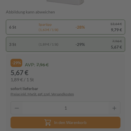
Abbildung kann abweichen
13,64 €
Spartipp
6 St
-28%
9,79 €
(1,63 € / 1 St)
7,96 €
3 St
-29%
(1,89 € / 1 St)
5,67 €
-29%
AVP:
7,96 €
5,67 €
1,89 € / 1 St
sofort lieferbar
Preise inkl. MwSt. ggf. zzgl. Versandkosten
In den Warenkorb