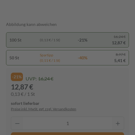
Abbildung kann abweichen
16,24 €
100 St
-21%
(0,13 € / 1 St)
12,87 €
8,97 €
Spartipp
50 St
-40%
5,41 €
(0,11 € / 1 St)
-21%
UVP:
16,24 €
12,87 €
0,13 € / 1 St
sofort lieferbar
Preise inkl. MwSt. ggf. zzgl. Versandkosten