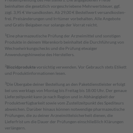
beinhalten die gesetzlich vorgeschriebene Mehrwertsteuer, ggf.
zzgl. 3,95 € Versandkosten. Ab 29,00 € Bestell­wert versand­kosten­
frei. Preisänderungen und Irrtümer vorbehalten. Alle Angebote
und Gratis-Beigaben nur solange der Vorrat reicht.
1
Eine pharmazeutische Prüfung der Arzneimittel und sonstigen
Produkte in deinem Warenkorb beinhaltet die Durchführung von
Wechselwirkungschecks und die Prüfung etwaiger
Anwendungshinweise des Herstellers.
2
Biozidprodukte
vorsichtig verwenden. Vor Gebrauch stets Etikett
und Produktinformationen lesen.
3
Die Übergabe deiner Bestellung an den Paketdienstleister erfolgt
bei uns werktags von Montag bis Freitag bis 18:00 Uhr. Der genaue
Lieferzeitpunkt kann je nach Region und in Abhängigkeit der
Produktverfügbarkeit sowie vom Zustellzeitpunkt des Spediteurs
abweichen. Darüber hinaus können notwendige pharmazeutische
Prüfungen, die zu deiner Arzneimittelsicherheit dienen, die
Lieferfrist um die Dauer der Prüfungen einschließlich Klärungen
verlängern.