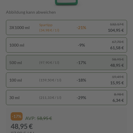
Abbildung kann abweichen
132,17 €
Spartipp
3X1000 ml
-21%
104,95 €
(34,98 € / 1 l)
67,70 €
1000 ml
-9%
61,58 €
58,95 €
500 ml
-17%
(97,90 € / 1 l)
48,95 €
19,49 €
100 ml
-18%
(159,50 € / 1 l)
15,95 €
8,98 €
30 ml
-29%
(211,33 € / 1 l)
6,34 €
-17%
AVP:
58,95 €
48,95 €