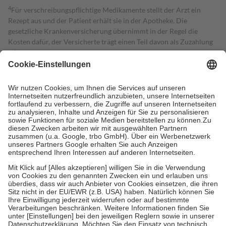
4
Für verschreibungspflichtige Medikamente stellt der Arzt ein
Rezept aus und der Patient erhält sie in der Apotheke. Die
gesetzliche Krankenversicherung übernimmt in der Regel die
Kosten dafür, der Versicherte trägt einen Teil davon als Zuzahlung
mit.
Grundsätzlich leisten Mitglieder Zuzahlungen in Höhe von zehn
Prozent des Abgabepreises,
mindestens
jedoch
fünf Euro
und
höchstens zehn Euro.
Es sind jedoch nie mehr als die tatsächlichen
Kosten der Leistung zu entrichten.
Diese Regeln gelten grundsätzlich auch für Online-Apotheken.
Bei Heilmitteln und häuslicher Krankenpflege beträgt die
Zuzahlung zehn Prozent der Kosten sowie zehn Euro je
Verordnung.
Um das Engagement der Versicherten für ihre eigene Gesundheit zu
stärken und die besondere Stellung der Familie zu unterstützen,
fallen
keine Zuzahlungen
an bei:
• Kindern und Jugendlichen bis zum vollendeten 18. Lebensjahr
mit Ausnahme der Fahrkosten
• Untersuchungen zur Vorsorge und Früherkennung, die von der
GKV getragen werden
• empfohlenen Schutzimpfungen