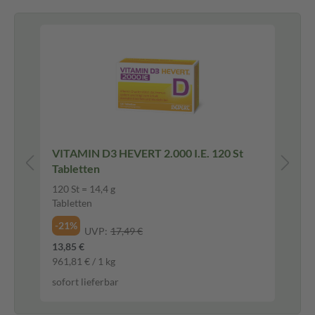
Ve
N-
VITAMIN D3 HEVERT 2.000 I.E. 120 St
VI
Tabletten
ON
120 St = 14,4 g
120
Tabletten
Ka
-21%
-2
UVP:
17,49 €
13,85 €
32,
961,81 € / 1 kg
401
sofort lieferbar
sof