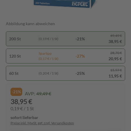
Abbildung kann abweichen
49,49 €
200 St
-21%
(0,19 € / 1 St)
38,95 €
28,70 €
Spartipp
120 St
-27%
20,95 €
(0,17 € / 1 St)
15,97 €
60 St
-25%
(0,20 € / 1 St)
11,95 €
-21%
AVP:
49,49 €
38,95 €
0,19 € / 1 St
sofort lieferbar
Preise inkl. MwSt. ggf. zzgl. Versandkosten