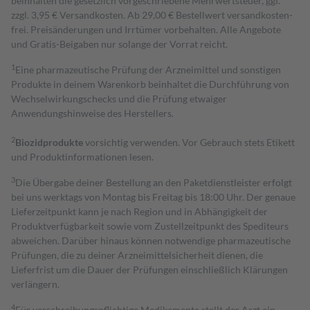
beinhalten die gesetzlich vorgeschriebene Mehrwertsteuer, ggf.
zzgl. 3,95 € Versandkosten. Ab 29,00 € Bestell­wert versand­kosten­
frei. Preisänderungen und Irrtümer vorbehalten. Alle Angebote
und Gratis-Beigaben nur solange der Vorrat reicht.
1
Eine pharmazeutische Prüfung der Arzneimittel und sonstigen
Produkte in deinem Warenkorb beinhaltet die Durchführung von
Wechselwirkungschecks und die Prüfung etwaiger
Anwendungshinweise des Herstellers.
2
Biozidprodukte
vorsichtig verwenden. Vor Gebrauch stets Etikett
und Produktinformationen lesen.
3
Die Übergabe deiner Bestellung an den Paketdienstleister erfolgt
bei uns werktags von Montag bis Freitag bis 18:00 Uhr. Der genaue
Lieferzeitpunkt kann je nach Region und in Abhängigkeit der
Produktverfügbarkeit sowie vom Zustellzeitpunkt des Spediteurs
abweichen. Darüber hinaus können notwendige pharmazeutische
Prüfungen, die zu deiner Arzneimittelsicherheit dienen, die
Lieferfrist um die Dauer der Prüfungen einschließlich Klärungen
verlängern.
4
Für verschreibungspflichtige Medikamente stellt der Arzt ein