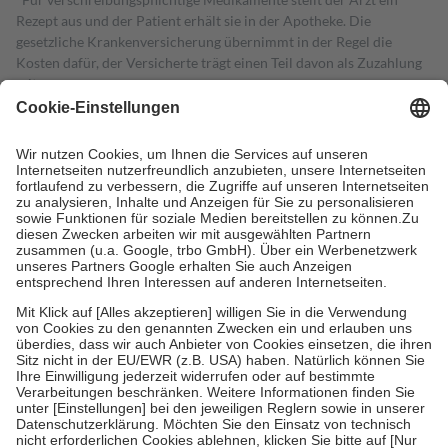
Rezept aus und der Patient erhält sie in der Apotheke. Die
gesetzliche Krankenversicherung übernimmt in der Regel die
Kosten dafür, der Versicherte trägt einen Teil davon als Zuzahlung
mit.
Grundsätzlich leisten Mitglieder Zuzahlungen in Höhe von zehn
Prozent des Abgabepreises,
mindestens
jedoch
fünf Euro
und
höchstens zehn Euro.
Es sind jedoch nie mehr als die tatsächlichen
Kosten der Leistung zu entrichten.
Diese Regeln gelten grundsätzlich auch für Online-Apotheken.
Bei Heilmitteln und häuslicher Krankenpflege beträgt die
Zuzahlung zehn Prozent der Kosten sowie zehn Euro je
Verordnung.
Um das Engagement der Versicherten für ihre eigene Gesundheit zu
stärken und die besondere Stellung der Familie zu unterstützen,
fallen
keine Zuzahlungen
an bei:
• Kindern und Jugendlichen bis zum vollendeten 18. Lebensjahr
mit Ausnahme der Fahrkosten
• Untersuchungen zur Vorsorge und Früherkennung, die von der
GKV getragen werden
• empfohlenen Schutzimpfungen
• Harn- und Blutteststreifen