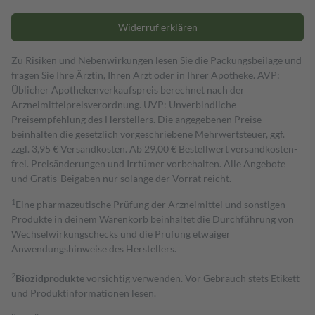
Widerruf erklären
Zu Risiken und Nebenwirkungen lesen Sie die Packungsbeilage und
fragen Sie Ihre Ärztin, Ihren Arzt oder in Ihrer Apotheke. AVP:
Üblicher Apothekenverkaufspreis berechnet nach der
Arzneimittelpreisverordnung. UVP: Unverbindliche
Preisempfehlung des Herstellers. Die angegebenen Preise
beinhalten die gesetzlich vorgeschriebene Mehrwertsteuer, ggf.
zzgl. 3,95 € Versandkosten. Ab 29,00 € Bestell­wert versand­kosten­
frei. Preisänderungen und Irrtümer vorbehalten. Alle Angebote
und Gratis-Beigaben nur solange der Vorrat reicht.
1
Eine pharmazeutische Prüfung der Arzneimittel und sonstigen
Produkte in deinem Warenkorb beinhaltet die Durchführung von
Wechselwirkungschecks und die Prüfung etwaiger
Anwendungshinweise des Herstellers.
2
Biozidprodukte
vorsichtig verwenden. Vor Gebrauch stets Etikett
und Produktinformationen lesen.