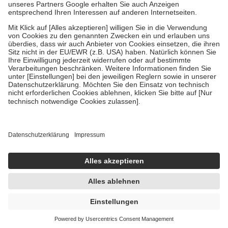
Um das Engagement der Versicherten für ihre eigene Gesundheit zu
stärken und die besondere Stellung der Familie zu unterstützen,
fallen
keine Zuzahlungen
an bei:
• Kindern und Jugendlichen bis zum vollendeten 18. Lebensjahr
mit Ausnahme der Fahrkosten
• Untersuchungen zur Vorsorge und Früherkennung, die von der
GKV getragen werden
• empfohlenen Schutzimpfungen
• Harn- und Blutteststreifen
Wir nutzen Trusted Shops als unabhängigen Dienstleister für die
Einholung von Bewertungen. Trusted Shops hat Maßnahmen
getroffen, um sicherzustellen, dass es sich um echte Bewertungen
handelt. Mehr Informationen findest du hier:
https://help.etrusted.com/hc/de/articles/4419944605341
Einige Bilder und Inhalte wurden unter Zuhilfenahme künstlicher
Intelligenz erstellt.
UVP:
49,77 €
39,95 €