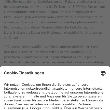
3
Die Übergabe deiner Bestellung an den Paketdienstleister erfolgt
bei uns werktags von Montag bis Freitag bis 18:00 Uhr. Der genaue
Lieferzeitpunkt kann je nach Region und in Abhängigkeit der
Produktverfügbarkeit sowie vom Zustellzeitpunkt des Spediteurs
abweichen. Darüber hinaus können notwendige pharmazeutische
Prüfungen, die zu deiner Arzneimittelsicherheit dienen, die
Lieferfrist um die Dauer der Prüfungen einschließlich Klärungen
verlängern.
4
Für verschreibungspflichtige Medikamente stellt der Arzt ein
Rezept aus und der Patient erhält sie in der Apotheke. Die
gesetzliche Krankenversicherung übernimmt in der Regel die
Kosten dafür, der Versicherte trägt einen Teil davon als Zuzahlung
mit.
Grundsätzlich leisten Mitglieder Zuzahlungen in Höhe von zehn
Prozent des Abgabepreises,
mindestens
jedoch
fünf Euro
und
höchstens zehn Euro.
Es sind jedoch nie mehr als die tatsächlichen
Kosten der Leistung zu entrichten.
Diese Regeln gelten grundsätzlich auch für Online-Apotheken.
Bei Heilmitteln und häuslicher Krankenpflege beträgt die
Zuzahlung zehn Prozent der Kosten sowie zehn Euro je
Verordnung.