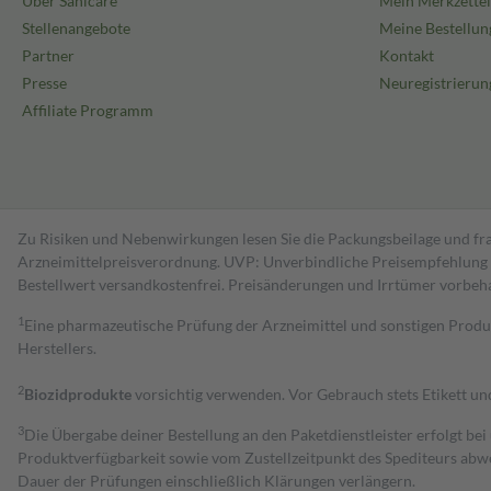
Über Sanicare
Mein Merkzettel
Stellenangebote
Meine Bestellun
Partner
Kontakt
Presse
Neuregistrierun
Affiliate Programm
Zu Risiken und Nebenwirkungen lesen Sie die Packungsbeilage und fra
Arzneimittelpreisverordnung. UVP: Unverbindliche Preisempfehlung de
Bestell­wert versand­kosten­frei. Preisänderungen und Irrtümer vorbeh
1
Eine pharmazeutische Prüfung der Arzneimittel und sonstigen Pro
Herstellers.
2
Biozidprodukte
vorsichtig verwenden. Vor Gebrauch stets Etikett u
3
Die Übergabe deiner Bestellung an den Paketdienstleister erfolgt bei
Produktverfügbarkeit sowie vom Zustellzeitpunkt des Spediteurs abwe
Dauer der Prüfungen einschließlich Klärungen verlängern.