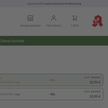
persönliche
pharmazeutische Beratung
Rezept einlösen
Mein Konto
0,00 €
Deine Vorteile
UVP:
34,50 €
pp
-4%
32,95 €
(677,98 € / 1 kg)
UVP:
24,95 €
-4%
(717,07 € / 1 kg)
23,95 €