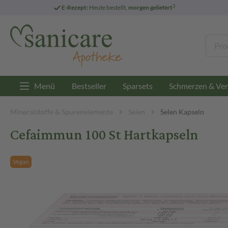
3
E-Rezept:
Heute bestellt,
morgen geliefert
Menü
Bestseller
Sparsets
Schmerzen & Ver
Mineralstoffe & Spurenelemente
Selen
Selen Kapseln
Cefaimmun 100 St Hartkapseln
Vegan