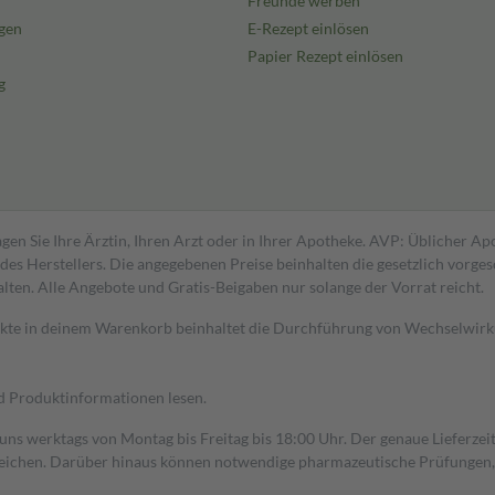
Freunde werben
gen
E-Rezept einlösen
Papier Rezept einlösen
g
gen Sie Ihre Ärztin, Ihren Arzt oder in Ihrer Apotheke. AVP: Üblicher A
s Herstellers. Die angegebenen Preise beinhalten die gesetzlich vorgesc
alten. Alle Angebote und Gratis-Beigaben nur solange der Vorrat reicht.
dukte in deinem Warenkorb beinhaltet die Durchführung von Wechselwir
nd Produktinformationen lesen.
 uns werktags von Montag bis Freitag bis 18:00 Uhr. Der genaue Lieferze
ichen. Darüber hinaus können notwendige pharmazeutische Prüfungen, die