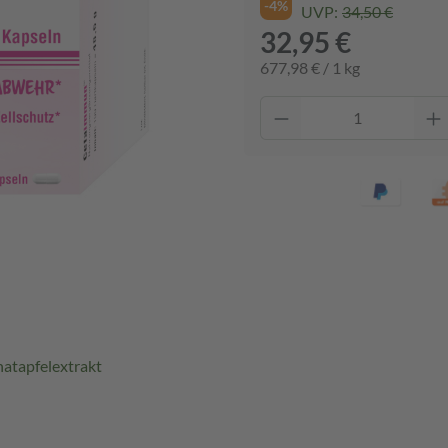
-4%
UVP:
34,50 €
32,95 €
677,98 € / 1 kg
atapfelextrakt