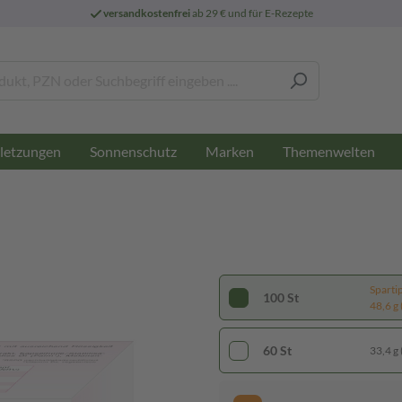
versandkostenfrei
ab 29 € und für E-Rezepte
letzungen
Sonnenschutz
Marken
Themenwelten
Sparti
100 St
48,6 g 
60 St
33,4 g 