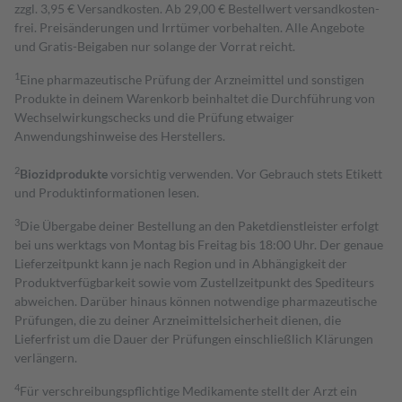
zzgl. 3,95 € Versandkosten. Ab 29,00 € Bestell­wert versand­kosten­
frei. Preisänderungen und Irrtümer vorbehalten. Alle Angebote
und Gratis-Beigaben nur solange der Vorrat reicht.
1
Eine pharmazeutische Prüfung der Arzneimittel und sonstigen
Produkte in deinem Warenkorb beinhaltet die Durchführung von
Wechselwirkungschecks und die Prüfung etwaiger
Anwendungshinweise des Herstellers.
2
Biozidprodukte
vorsichtig verwenden. Vor Gebrauch stets Etikett
und Produktinformationen lesen.
3
Die Übergabe deiner Bestellung an den Paketdienstleister erfolgt
bei uns werktags von Montag bis Freitag bis 18:00 Uhr. Der genaue
Lieferzeitpunkt kann je nach Region und in Abhängigkeit der
Produktverfügbarkeit sowie vom Zustellzeitpunkt des Spediteurs
abweichen. Darüber hinaus können notwendige pharmazeutische
Prüfungen, die zu deiner Arzneimittelsicherheit dienen, die
Lieferfrist um die Dauer der Prüfungen einschließlich Klärungen
verlängern.
4
Für verschreibungspflichtige Medikamente stellt der Arzt ein