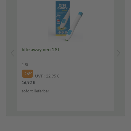
 ml
bite away neo 1 St
WA
Au
10
1 St
Au
-26%
UVP:
22,95 €
-3
16,92 €
7,8
sofort lieferbar
1.5
sof