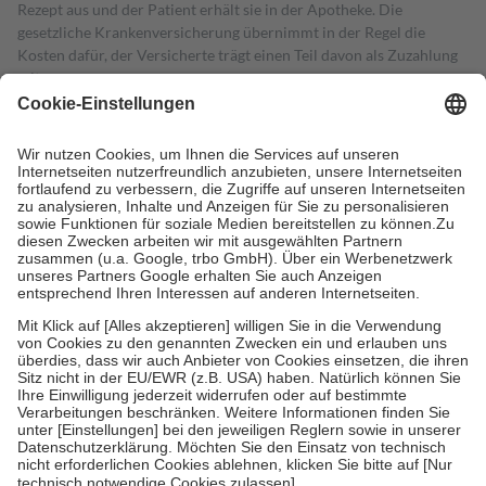
Rezept aus und der Patient erhält sie in der Apotheke. Die
gesetzliche Krankenversicherung übernimmt in der Regel die
Kosten dafür, der Versicherte trägt einen Teil davon als Zuzahlung
mit.
Grundsätzlich leisten Mitglieder Zuzahlungen in Höhe von zehn
Prozent des Abgabepreises,
mindestens
jedoch
fünf Euro
und
höchstens zehn Euro.
Es sind jedoch nie mehr als die tatsächlichen
Kosten der Leistung zu entrichten.
Diese Regeln gelten grundsätzlich auch für Online-Apotheken.
Bei Heilmitteln und häuslicher Krankenpflege beträgt die
Zuzahlung zehn Prozent der Kosten sowie zehn Euro je
Verordnung.
Um das Engagement der Versicherten für ihre eigene Gesundheit zu
stärken und die besondere Stellung der Familie zu unterstützen,
fallen
keine Zuzahlungen
an bei:
• Kindern und Jugendlichen bis zum vollendeten 18. Lebensjahr
mit Ausnahme der Fahrkosten
• Untersuchungen zur Vorsorge und Früherkennung, die von der
GKV getragen werden
• empfohlenen Schutzimpfungen
• Harn- und Blutteststreifen