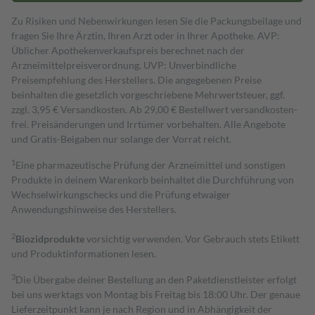
Zu Risiken und Nebenwirkungen lesen Sie die Packungsbeilage und
fragen Sie Ihre Ärztin, Ihren Arzt oder in Ihrer Apotheke. AVP:
Üblicher Apothekenverkaufspreis berechnet nach der
Arzneimittelpreisverordnung. UVP: Unverbindliche
Preisempfehlung des Herstellers. Die angegebenen Preise
beinhalten die gesetzlich vorgeschriebene Mehrwertsteuer, ggf.
zzgl. 3,95 € Versandkosten. Ab 29,00 € Bestell­wert versand­kosten­
frei. Preisänderungen und Irrtümer vorbehalten. Alle Angebote
und Gratis-Beigaben nur solange der Vorrat reicht.
1
Eine pharmazeutische Prüfung der Arzneimittel und sonstigen
Produkte in deinem Warenkorb beinhaltet die Durchführung von
Wechselwirkungschecks und die Prüfung etwaiger
Anwendungshinweise des Herstellers.
2
Biozidprodukte
vorsichtig verwenden. Vor Gebrauch stets Etikett
und Produktinformationen lesen.
3
Die Übergabe deiner Bestellung an den Paketdienstleister erfolgt
bei uns werktags von Montag bis Freitag bis 18:00 Uhr. Der genaue
Lieferzeitpunkt kann je nach Region und in Abhängigkeit der