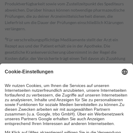
Produktverfügbarkeit sowie vom Zustellzeitpunkt des Spediteurs
abweichen. Darüber hinaus können notwendige pharmazeutische
Prüfungen, die zu deiner Arzneimittelsicherheit dienen, die
Lieferfrist um die Dauer der Prüfungen einschließlich Klärungen
verlängern.
4
Für verschreibungspflichtige Medikamente stellt der Arzt ein
Rezept aus und der Patient erhält sie in der Apotheke. Die
gesetzliche Krankenversicherung übernimmt in der Regel die
Kosten dafür, der Versicherte trägt einen Teil davon als Zuzahlung
mit.
Grundsätzlich leisten Mitglieder Zuzahlungen in Höhe von zehn
Prozent des Abgabepreises,
mindestens
jedoch
fünf Euro
und
höchstens zehn Euro.
Es sind jedoch nie mehr als die tatsächlichen
Kosten der Leistung zu entrichten.
Diese Regeln gelten grundsätzlich auch für Online-Apotheken.
Bei Heilmitteln und häuslicher Krankenpflege beträgt die
Zuzahlung zehn Prozent der Kosten sowie zehn Euro je
Verordnung.
Um das Engagement der Versicherten für ihre eigene Gesundheit zu
stärken und die besondere Stellung der Familie zu unterstützen,