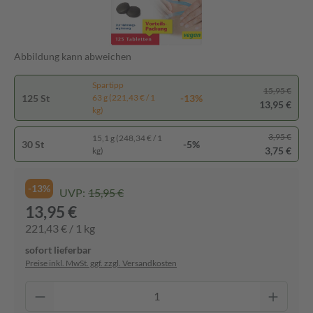
Abbildung kann abweichen
Spartipp
15,95 €
125 St
-13%
63 g (221,43 € / 1
13,95 €
kg)
3,95 €
15,1 g (248,34 € / 1
30 St
-5%
3,75 €
kg)
-13%
UVP:
15,95 €
13,95 €
221,43 € / 1 kg
sofort lieferbar
Preise inkl. MwSt. ggf. zzgl. Versandkosten