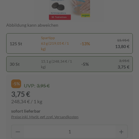
Abbildung kann abweichen
Spartipp
15,95 €
125 St
-13%
63 g (219,05 € / 1
13,80 €
kg)
3,95 €
15,1 g (248,34 € / 1
30 St
-5%
3,75 €
kg)
-5%
UVP:
3,95 €
3,75 €
248,34 € / 1 kg
sofort lieferbar
Preise inkl. MwSt. ggf. zzgl. Versandkosten