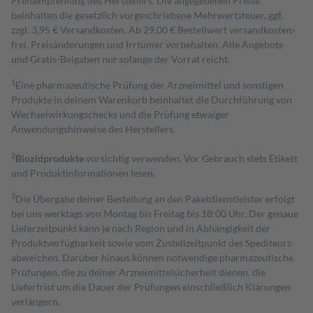
Preisempfehlung des Herstellers. Die angegebenen Preise
beinhalten die gesetzlich vorgeschriebene Mehrwertsteuer, ggf.
zzgl. 3,95 € Versandkosten. Ab 29,00 € Bestell­wert versand­kosten­
frei. Preisänderungen und Irrtümer vorbehalten. Alle Angebote
und Gratis-Beigaben nur solange der Vorrat reicht.
1
Eine pharmazeutische Prüfung der Arzneimittel und sonstigen
Produkte in deinem Warenkorb beinhaltet die Durchführung von
Wechselwirkungschecks und die Prüfung etwaiger
Anwendungshinweise des Herstellers.
2
Biozidprodukte
vorsichtig verwenden. Vor Gebrauch stets Etikett
und Produktinformationen lesen.
3
Die Übergabe deiner Bestellung an den Paketdienstleister erfolgt
bei uns werktags von Montag bis Freitag bis 18:00 Uhr. Der genaue
Lieferzeitpunkt kann je nach Region und in Abhängigkeit der
Produktverfügbarkeit sowie vom Zustellzeitpunkt des Spediteurs
abweichen. Darüber hinaus können notwendige pharmazeutische
Prüfungen, die zu deiner Arzneimittelsicherheit dienen, die
Lieferfrist um die Dauer der Prüfungen einschließlich Klärungen
verlängern.