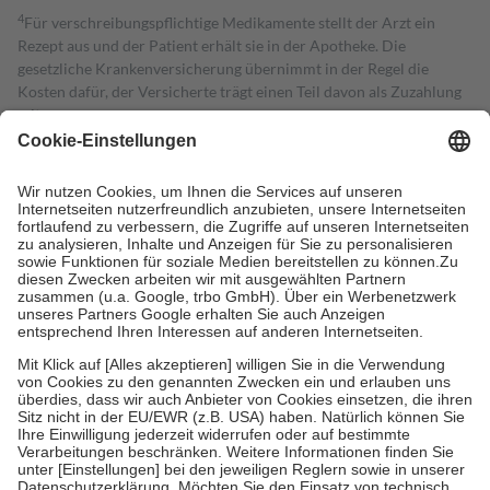
4
Für verschreibungspflichtige Medikamente stellt der Arzt ein
Rezept aus und der Patient erhält sie in der Apotheke. Die
gesetzliche Krankenversicherung übernimmt in der Regel die
Kosten dafür, der Versicherte trägt einen Teil davon als Zuzahlung
mit.
Grundsätzlich leisten Mitglieder Zuzahlungen in Höhe von zehn
Prozent des Abgabepreises,
mindestens
jedoch
fünf Euro
und
höchstens zehn Euro.
Es sind jedoch nie mehr als die tatsächlichen
Kosten der Leistung zu entrichten.
Diese Regeln gelten grundsätzlich auch für Online-Apotheken.
Bei Heilmitteln und häuslicher Krankenpflege beträgt die
Zuzahlung zehn Prozent der Kosten sowie zehn Euro je
Verordnung.
Um das Engagement der Versicherten für ihre eigene Gesundheit zu
stärken und die besondere Stellung der Familie zu unterstützen,
fallen
keine Zuzahlungen
an bei:
• Kindern und Jugendlichen bis zum vollendeten 18. Lebensjahr
mit Ausnahme der Fahrkosten
• Untersuchungen zur Vorsorge und Früherkennung, die von der
GKV getragen werden
• empfohlenen Schutzimpfungen