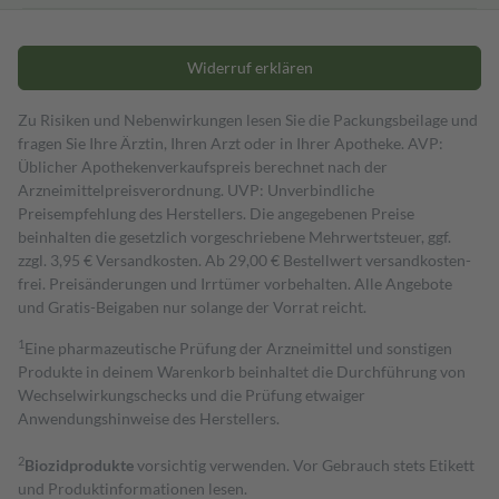
Widerruf erklären
Zu Risiken und Nebenwirkungen lesen Sie die Packungsbeilage und
fragen Sie Ihre Ärztin, Ihren Arzt oder in Ihrer Apotheke. AVP:
Üblicher Apothekenverkaufspreis berechnet nach der
Arzneimittelpreisverordnung. UVP: Unverbindliche
Preisempfehlung des Herstellers. Die angegebenen Preise
beinhalten die gesetzlich vorgeschriebene Mehrwertsteuer, ggf.
zzgl. 3,95 € Versandkosten. Ab 29,00 € Bestell­wert versand­kosten­
frei. Preisänderungen und Irrtümer vorbehalten. Alle Angebote
und Gratis-Beigaben nur solange der Vorrat reicht.
1
Eine pharmazeutische Prüfung der Arzneimittel und sonstigen
Produkte in deinem Warenkorb beinhaltet die Durchführung von
Wechselwirkungschecks und die Prüfung etwaiger
Anwendungshinweise des Herstellers.
2
Biozidprodukte
vorsichtig verwenden. Vor Gebrauch stets Etikett
und Produktinformationen lesen.