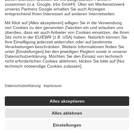
Verordnung.
Um das Engagement der Versicherten für ihre eigene Gesundheit zu
stärken und die besondere Stellung der Familie zu unterstützen,
fallen
keine Zuzahlungen
an bei:
• Kindern und Jugendlichen bis zum vollendeten 18. Lebensjahr
mit Ausnahme der Fahrkosten
• Untersuchungen zur Vorsorge und Früherkennung, die von der
GKV getragen werden
• empfohlenen Schutzimpfungen
• Harn- und Blutteststreifen
Wir nutzen Trusted Shops als unabhängigen Dienstleister für die
Einholung von Bewertungen. Trusted Shops hat Maßnahmen
getroffen, um sicherzustellen, dass es sich um echte Bewertungen
handelt. Mehr Informationen findest du hier:
https://help.etrusted.com/hc/de/articles/4419944605341
Einige Bilder und Inhalte wurden unter Zuhilfenahme künstlicher
Intelligenz erstellt.
UVP:
18,99 €