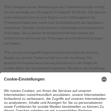
3
Die Übergabe deiner Bestellung an den Paketdienstleister erfolgt
bei uns werktags von Montag bis Freitag bis 18:00 Uhr. Der genaue
Lieferzeitpunkt kann je nach Region und in Abhängigkeit der
Produktverfügbarkeit sowie vom Zustellzeitpunkt des Spediteurs
abweichen. Darüber hinaus können notwendige pharmazeutische
Prüfungen, die zu deiner Arzneimittelsicherheit dienen, die
Lieferfrist um die Dauer der Prüfungen einschließlich Klärungen
verlängern.
4
Für verschreibungspflichtige Medikamente stellt der Arzt ein
Rezept aus und der Patient erhält sie in der Apotheke. Die
gesetzliche Krankenversicherung übernimmt in der Regel die
Kosten dafür, der Versicherte trägt einen Teil davon als Zuzahlung
mit.
Grundsätzlich leisten Mitglieder Zuzahlungen in Höhe von zehn
Prozent des Abgabepreises,
mindestens
jedoch
fünf Euro
und
höchstens zehn Euro.
Es sind jedoch nie mehr als die tatsächlichen
Kosten der Leistung zu entrichten.
Diese Regeln gelten grundsätzlich auch für Online-Apotheken.
Bei Heilmitteln und häuslicher Krankenpflege beträgt die
Zuzahlung zehn Prozent der Kosten sowie zehn Euro je