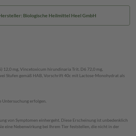
Hersteller: Biologische Heilmittel Heel GmbH
 6) 12,0 mg, Vincetoxicum hirundinaria Trit. D6 72,0 mg,
 zwei Stufen gemäß HAB, Vorschrift 40c mit Lactose-Monohydrat als
he Untersuchung erfolgen.
ung von Symptomen einhergeht. Diese Erscheinung ist unbedenklich
ie eine Nebenwirkung bei Ihrem Tier feststellen, die nicht in der