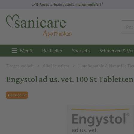
3
E-Rezept:
Heute bestellt,
morgen geliefert
Menü
Bestseller
Sparsets
Schmerzen & Ver
Tiergesundheit
Alle Haustiere
Homöopathie & Natur für Tie
Engystol ad us. vet. 100 St Tabletten
Tierprodukt