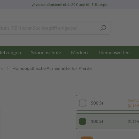
versandkostenfrei
ab 29 € und für E-Rezepte
letzungen
Sonnenschutz
Marken
Themenwelten
re
Homöopathische Arzneimittel für Pferde
Sparti
500 St
(0,15 € 
100 St
(0,16 € 