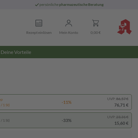
persönliche
pharmazeutische Beratung
Rezept einlösen
Mein Konto
0,00 €
Deine Vorteile
UVP:
86,57 €
pp
-11%
76,71 €
/ 1 St)
UVP:
23,31 €
-33%
/ 1 St)
15,60 €