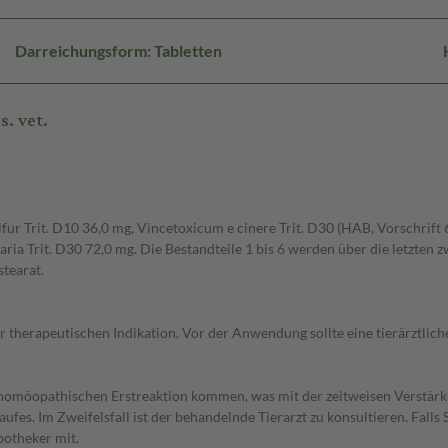
Darreichungsform: Tabletten
. vet.
ulfur Trit. D10 36,0 mg, Vincetoxicum e cinere Trit. D30 (HAB, Vorschrift
ria Trit. D30 72,0 mg. Die Bestandteile 1 bis 6 werden über die letzten
tearat.
 therapeutischen Indikation. Vor der Anwendung sollte eine tierärztlic
homöopathischen Erstreaktion kommen, was mit der zeitweisen Verstärk
es. Im Zweifelsfall ist der behandelnde Tierarzt zu konsultieren. Falls S
potheker mit.