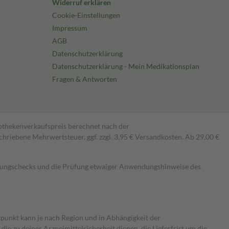
Widerruf erklären
Cookie-Einstellungen
Impressum
AGB
Datenschutzerklärung
Datenschutzerklärung - Mein Medikationsplan
Fragen & Antworten
pothekenverkaufspreis berechnet nach der
hriebene Mehrwertsteuer, ggf. zzgl. 3,95 € Versandkosten. Ab 29,00 €
kungschecks und die Prüfung etwaiger Anwendungshinweise des
itpunkt kann je nach Region und in Abhängigkeit der
 zu deiner Arzneimittelsicherheit dienen, die Lieferfrist um die