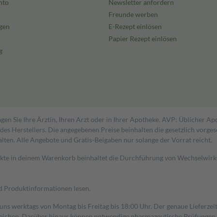
nto
Newsletter anfordern
Freunde werben
gen
E-Rezept einlösen
Papier Rezept einlösen
g
gen Sie Ihre Ärztin, Ihren Arzt oder in Ihrer Apotheke. AVP: Üblicher A
s Herstellers. Die angegebenen Preise beinhalten die gesetzlich vorgesc
alten. Alle Angebote und Gratis-Beigaben nur solange der Vorrat reicht.
dukte in deinem Warenkorb beinhaltet die Durchführung von Wechselwir
nd Produktinformationen lesen.
 uns werktags von Montag bis Freitag bis 18:00 Uhr. Der genaue Lieferze
ichen. Darüber hinaus können notwendige pharmazeutische Prüfungen, die