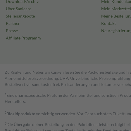
Download-Archiv
Mein Kundenko
Über Sanicare
Mein Merkzettel
Stellenangebote
Meine Bestellun
Partner
Kontakt
Presse
Neuregistrierun
Affiliate Programm
Zu Risiken und Nebenwirkungen lesen Sie die Packungsbeilage und fra
Arzneimittelpreisverordnung. UVP: Unverbindliche Preisempfehlung de
Bestell­wert versand­kosten­frei. Preisänderungen und Irrtümer vorbeh
1
Eine pharmazeutische Prüfung der Arzneimittel und sonstigen Pro
Herstellers.
2
Biozidprodukte
vorsichtig verwenden. Vor Gebrauch stets Etikett u
3
Die Übergabe deiner Bestellung an den Paketdienstleister erfolgt bei
Produktverfügbarkeit sowie vom Zustellzeitpunkt des Spediteurs abwe