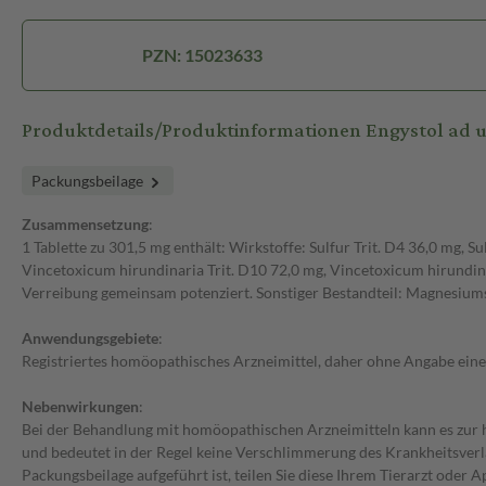
PZN: 15023633
Produktdetails/Produktinformationen Engystol ad us
Packungsbeilage
Zusammensetzung
:
1 Tablette zu 301,5 mg enthält: Wirkstoffe: Sulfur Trit. D4 36,0 mg, S
Vincetoxicum hirundinaria Trit. D10 72,0 mg, Vincetoxicum hirundina
Verreibung gemeinsam potenziert. Sonstiger Bestandteil: Magnesiums
Anwendungsgebiete
:
Registriertes homöopathisches Arzneimittel, daher ohne Angabe einer
Nebenwirkungen
:
Bei der Behandlung mit homöopathischen Arzneimitteln kann es zur 
und bedeutet in der Regel keine Verschlimmerung des Krankheitsverlauf
Packungsbeilage aufgeführt ist, teilen Sie diese Ihrem Tierarzt oder A