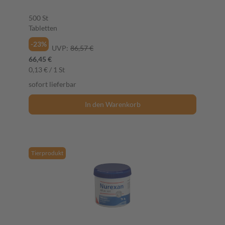
500 St
Tabletten
-23%
UVP:
86,57 €
66,45 €
0,13 € / 1 St
sofort lieferbar
In den Warenkorb
Tierprodukt