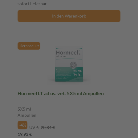
sofort lieferbar
In den Warenkorb
Tierprodukt
Hormeel LT ad us. vet. 5X5 ml Ampullen
5X5 ml
Ampullen
-4%
UVP:
20,84 €
19,93 €