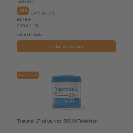
Tabletten
-24%
UVP:
86,57 €
66,15 €
0,13 € / 1 St
sofort lieferbar
In den Warenkorb
Tierprodukt
Traumel LT ad us. vet. 500 St Tabletten