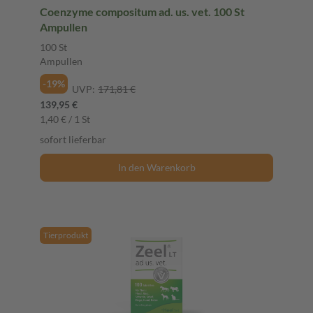
Coenzyme compositum ad. us. vet. 100 St
Ampullen
100 St
Ampullen
-19%
UVP:
171,81 €
139,95 €
1,40 € / 1 St
sofort lieferbar
In den Warenkorb
Tierprodukt