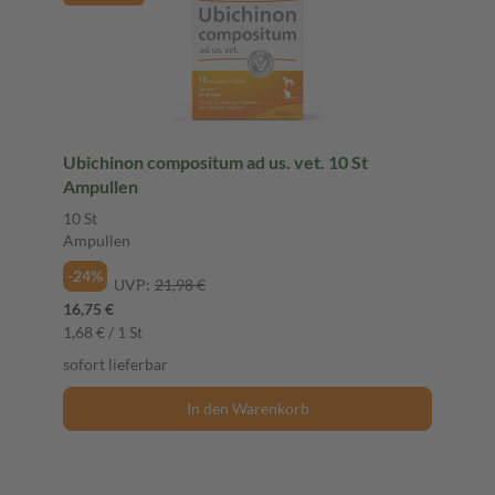
Ubichinon compositum ad us. vet. 10 St
Ampullen
10 St
Ampullen
-24%
UVP:
21,98 €
16,75 €
1,68 € / 1 St
sofort lieferbar
In den Warenkorb