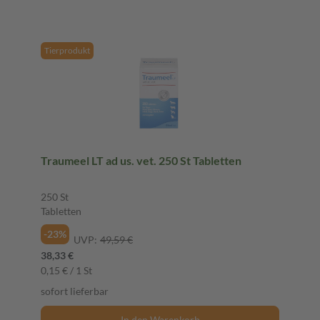
Tierprodukt
Traumeel LT ad us. vet. 250 St Tabletten
250 St
Tabletten
-23%
UVP:
49,59 €
38,33 €
0,15 € / 1 St
sofort lieferbar
In den Warenkorb