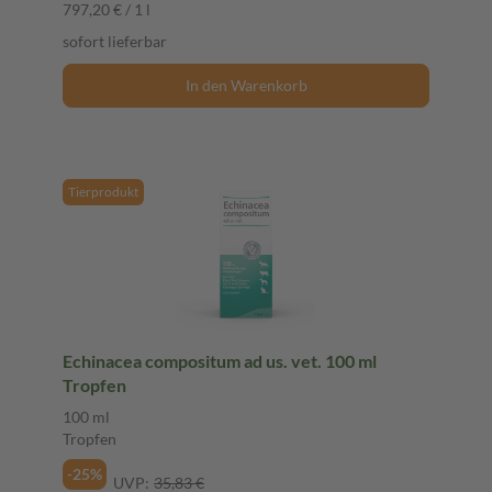
797,20 € / 1 l
sofort lieferbar
In den Warenkorb
Tierprodukt
Echinacea compositum ad us. vet. 100 ml
Tropfen
100 ml
Tropfen
-25%
UVP:
35,83 €