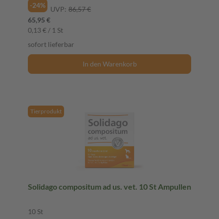
-24%
UVP:
86,57 €
65,95 €
0,13 € / 1 St
sofort lieferbar
In den Warenkorb
Tierprodukt
Solidago compositum ad us. vet. 10 St Ampullen
10 St