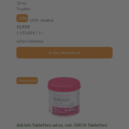
10 ml
Tropfen
-23%
UVP:
15,45 €
11,93 €
1.193,00 € / 1 l
sofort lieferbar
In den Warenkorb
Tierprodukt
Adrisin Tabletten ad us. vet. 500 St Tabletten