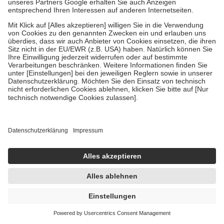
Nurexan LT ad us. vet. 100 St Tabletten
100 St
Tabletten
-25%
UVP:
23,31 €
17,45 €
0,17 € / 1 St
sofort lieferbar
In den Warenkorb
Tierprodukt