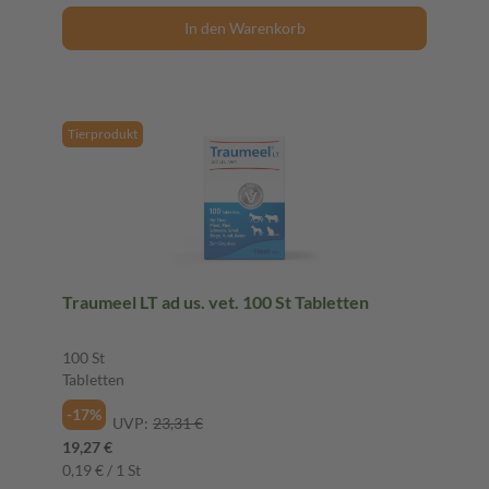
In den Warenkorb
Tierprodukt
Traumeel LT ad us. vet. 100 St Tabletten
100 St
Tabletten
-17%
UVP:
23,31 €
19,27 €
0,19 € / 1 St