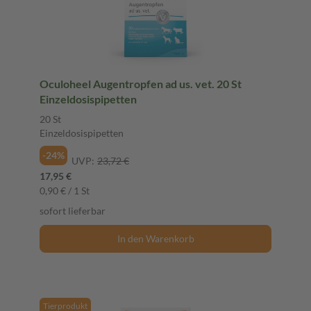
Oculoheel Augentropfen ad us. vet. 20 St
Einzeldosispipetten
20 St
Einzeldosispipetten
-24%
UVP:
23,72 €
17,95 €
0,90 € / 1 St
sofort lieferbar
In den Warenkorb
Tierprodukt