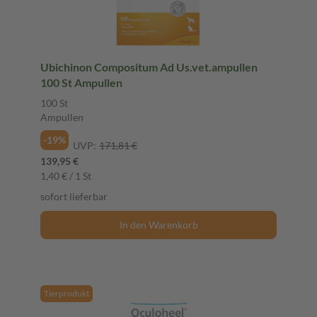
Ubichinon Compositum Ad Us.vet.ampullen
100 St Ampullen
100 St
Ampullen
-19%
UVP:
171,81 €
139,95 €
1,40 € / 1 St
sofort lieferbar
In den Warenkorb
Tierprodukt