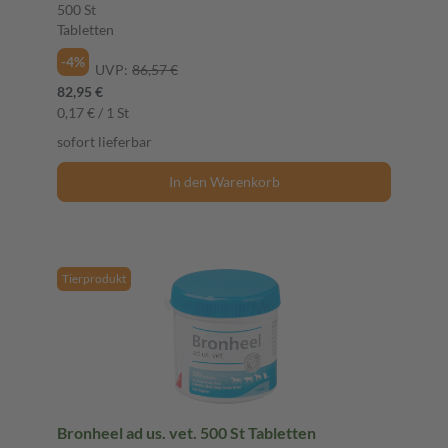
500 St
Tabletten
-4%
UVP:
86,57 €
82,95 €
0,17 € / 1 St
sofort lieferbar
In den Warenkorb
Tierprodukt
Bronheel ad us. vet. 500 St Tabletten