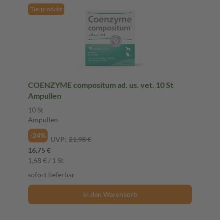
Tierprodukt
COENZYME compositum ad. us. vet. 10 St
Ampullen
10 St
Ampullen
-24%
UVP:
21,98 €
16,75 €
1,68 € / 1 St
sofort lieferbar
In den Warenkorb