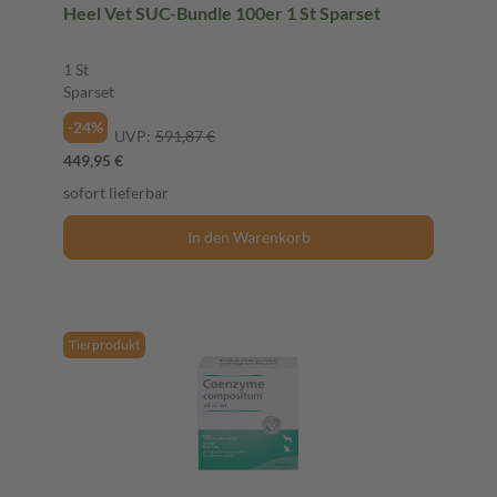
Heel Vet SUC-Bundle 100er 1 St Sparset
1 St
Sparset
-24%
UVP:
591,87 €
449,95 €
sofort lieferbar
In den Warenkorb
Tierprodukt