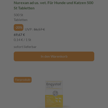
Nurexan ad us. vet. Für Hunde und Katzen 500
St Tabletten
500 St
Tabletten
-20%
UVP:
86,57 €
69,67 €
0,14 € / 1 St
sofort lieferbar
In den Warenkorb
Tierprodukt