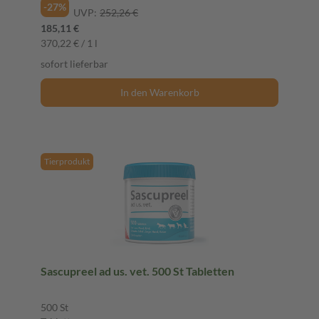
-27%
UVP:
252,26 €
185,11 €
370,22 € / 1 l
sofort lieferbar
In den Warenkorb
Tierprodukt
Sascupreel ad us. vet. 500 St Tabletten
500 St