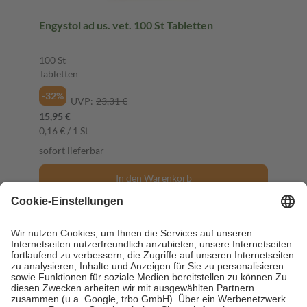
Engystol ad us. vet. 100 St Tabletten
100 St
Tabletten
-32%
UVP:
23,31 €
15,95 €
0,16 € / 1 St
sofort lieferbar
In den Warenkorb
Tierprodukt