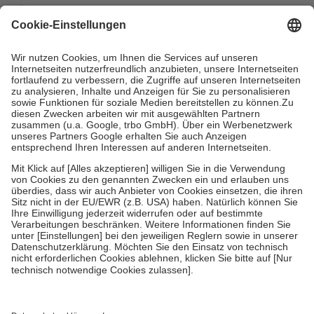
mit.
Grundsätzlich leisten Mitglieder Zuzahlungen in Höhe von zehn
Prozent des Abgabepreises,
mindestens
jedoch
fünf Euro
und
höchstens zehn Euro.
Es sind jedoch nie mehr als die tatsächlichen
Kosten der Leistung zu entrichten.
Diese Regeln gelten grundsätzlich auch für Online-Apotheken.
Bei Heilmitteln und häuslicher Krankenpflege beträgt die
Zuzahlung zehn Prozent der Kosten sowie zehn Euro je
Verordnung.
Um das Engagement der Versicherten für ihre eigene Gesundheit zu
stärken und die besondere Stellung der Familie zu unterstützen,
fallen
keine Zuzahlungen
an bei:
• Kindern und Jugendlichen bis zum vollendeten 18. Lebensjahr
mit Ausnahme der Fahrkosten
• Untersuchungen zur Vorsorge und Früherkennung, die von der
GKV getragen werden
• empfohlenen Schutzimpfungen
• Harn- und Blutteststreifen
Wir nutzen Trusted Shops als unabhängigen Dienstleister für die
Einholung von Bewertungen. Trusted Shops hat Maßnahmen
getroffen, um sicherzustellen, dass es sich um echte Bewertungen