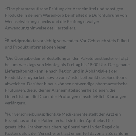
1
Eine pharmazeutische Prüfung der Arzneimittel und sonstigen
Produkte in deinem Warenkorb beinhaltet die Durchführung von
Wechselwirkungschecks und die Prüfung etwaiger
Anwendungshinweise des Herstellers.
2
Biozidprodukte
vorsichtig verwenden. Vor Gebrauch stets Etikett
und Produktinformationen lesen.
3
Die Übergabe deiner Bestellung an den Paketdienstleister erfolgt
bei uns werktags von Montag bis Freitag bis 18:00 Uhr. Der genaue
Lieferzeitpunkt kann je nach Region und in Abhängigkeit der
Produktverfügbarkeit sowie vom Zustellzeitpunkt des Spediteurs
abweichen. Darüber hinaus können notwendige pharmazeutische
Prüfungen, die zu deiner Arzneimittelsicherheit dienen, die
Lieferfrist um die Dauer der Prüfungen einschließlich Klärungen
verlängern.
4
Für verschreibungspflichtige Medikamente stellt der Arzt ein
Rezept aus und der Patient erhält sie in der Apotheke. Die
gesetzliche Krankenversicherung übernimmt in der Regel die
Kosten dafür, der Versicherte trägt einen Teil davon als Zuzahlung