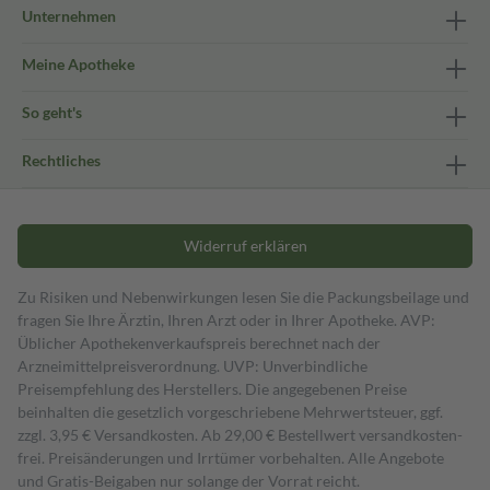
Unternehmen
Meine Apotheke
So geht's
Rechtliches
Widerruf erklären
Zu Risiken und Nebenwirkungen lesen Sie die Packungsbeilage und
fragen Sie Ihre Ärztin, Ihren Arzt oder in Ihrer Apotheke. AVP:
Üblicher Apothekenverkaufspreis berechnet nach der
Arzneimittelpreisverordnung. UVP: Unverbindliche
Preisempfehlung des Herstellers. Die angegebenen Preise
beinhalten die gesetzlich vorgeschriebene Mehrwertsteuer, ggf.
zzgl. 3,95 € Versandkosten. Ab 29,00 € Bestell­wert versand­kosten­
frei. Preisänderungen und Irrtümer vorbehalten. Alle Angebote
und Gratis-Beigaben nur solange der Vorrat reicht.