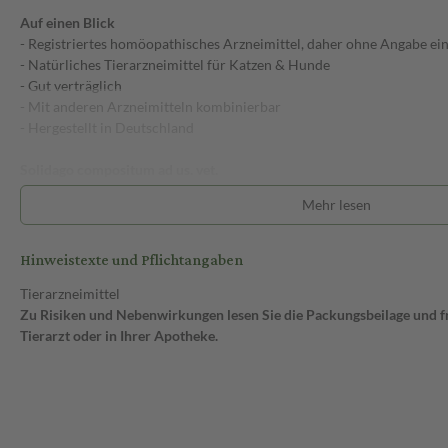
Auf einen Blick
- Registriertes homöopathisches Arzneimittel, daher ohne Angabe ein
- Natürliches Tierarzneimittel für Katzen & Hunde
- Gut verträglich
- Mit anderen Arzneimitteln kombinierbar
- Hergestellt in Deutschland
Solidago compositum ad us. vet.
Bei den Solidago compositum ad us. vet. Ampullen handelt es sich um 
Mehr lesen
Katzen.
Solidago compositum ad us. vet., Flüssige Verdünnung zur Injektion, 
Hinweistexte und Pflichtangaben
Registriertes homöopathisches Arzneimittel, daher ohne Angabe eine
Tierarzneimittel
Heel GmbH, 76532 Baden-Baden
Zu Risiken und Nebenwirkungen lesen Sie die Packungsbeilage und fra
Tierarzt oder in Ihrer Apotheke.
Ubichinon compositum ad us. vet.
Tierprodukt
Bei den Ubichinon compositum ad us. vet. Ampullen handelt es sich u
Hunde, Katzen.
Ubichinon compositum ad us. vet., Flüssige Verdünnung zur Injektion
Registriertes homöopathisches Arzneimittel, daher ohne Angabe eine