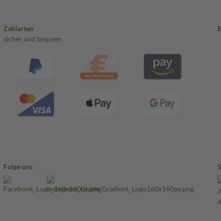
Zahlarten
sicher und bequem
Dil. D4 22 mg, Berberis
2a) 22 mg, Pyelon suis Dil. D10
a) 22 mg, Urethra suis Dil. D10
ydrargyrum bichloratum Dil. D8
D6 22 mg, Bucco (HAB 34) Dil.
icum annuum Dil. D6 22 mg,
mg, Equisetum hiemale (HAB 34)
tta vesicatoria Dil. D6 22 mg,
 3a) 22 mg, Natrium pyruvicum
 nitricum Dil. D6 22 mg.
Folge uns
cylicum Dil. D10 (HAB, Vorschrift
D6 (HAB, Vorschrift 5a, Lsg. D1
orschrift 5a, Lsg. D2 mit
 Dil. D10 (HAB, Vorschrift 5a,