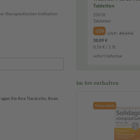
Tabletten
er therapeutischen Indikation
250 St
Tabletten
-22%
UVP:
49,59 €
38,89 €
0,16 € / 1 St
sofort lieferbar
ein Tierarzneimittel für Hunde,
Reg.-Nr.: 400801.00.00.
Im Set enthalten
r therapeutischen Indikation.
gen Sie Ihre Tierärztin, Ihren
Tierprodukt
Tierprodukt
m ein Tierarzneimittel für
, Reg.-Nr.: 402415.00.00.
r therapeutischen Indikation.