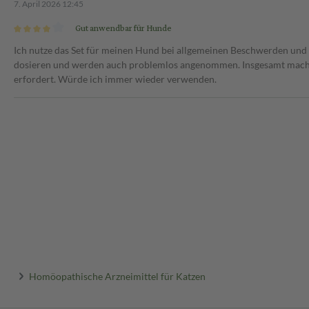
7. April 2026 12:45
iere stetig gestiegen – ein
 immer besseren
Gut anwendbar für Hunde
s Älterwerdens können sich
isch sind chronische
Ich nutze das Set für meinen Hund bei allgemeinen Beschwerden und f
en können. Zwar lässt sich der
dosieren und werden auch problemlos angenommen. Insgesamt macht
ur Gesunderhaltung ihrer
erfordert. Würde ich immer wieder verwenden.
its-Checks beim Tierarzt, um
eine entsprechende Behandlung
erarzneimittel.
der Kennzeichnung „ad us. vet.“
Gebrauch“) versehen. Dieser
die Anwendung beim Tier an. Die
en dem Beipackzettel
Homöopathische Arzneimittel für Katzen