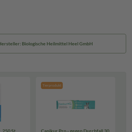
ersteller: Biologische Heilmittel Heel GmbH
Tierprodukt
St
Canikur Pro - gegen Durchfall 30