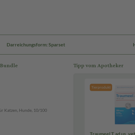
Darreichungsform: Sparset
H
-Bundle
Tipp vom Apotheker
Tierprodukt
 für Katzen, Hunde, 10/100
Traumeel T ad us. vet. 250 