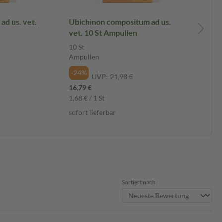
ad us. vet.
Ubichinon compositum ad us.
CO
vet. 10 St Ampullen
ve
10 St
10 
Ampullen
Am
-24%
-2
UVP:
21,98 €
16,79 €
16,
1,68 € / 1 St
1,6
sofort lieferbar
sof
Sortiert nach