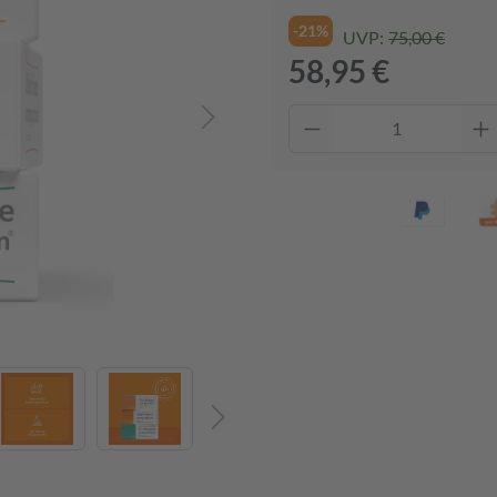
-21%
UVP:
75,00 €
58,95 €