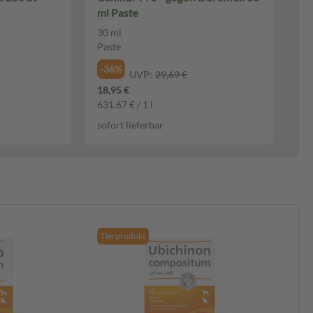
ml Paste
30 ml
Paste
-36%
UVP:
29,69 €
18,95 €
631,67 € / 1 l
sofort lieferbar
Tierprodukt
Ti