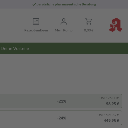
persönliche
pharmazeutische Beratung
Rezept einlösen
Mein Konto
0,00 €
Deine Vorteile
UVP:
75,00 €
-21%
58,95 €
UVP:
591,87 €
-24%
449,95 €