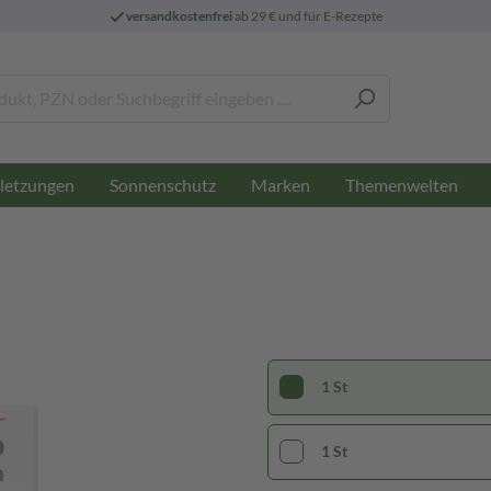
versandkostenfrei
ab 29 € und für E-Rezepte
letzungen
Sonnenschutz
Marken
Themenwelten
1 St
1 St