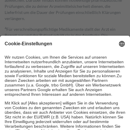
abweichen. Darüber hinaus können notwendige pharmazeutische
Prüfungen, die zu deiner Arzneimittelsicherheit dienen, die
Lieferfrist um die Dauer der Prüfungen einschließlich Klärungen
verlängern.
4
Für verschreibungspflichtige Medikamente stellt der Arzt ein
Rezept aus und der Patient erhält sie in der Apotheke. Die
gesetzliche Krankenversicherung übernimmt in der Regel die
Kosten dafür, der Versicherte trägt einen Teil davon als Zuzahlung
mit.
Grundsätzlich leisten Mitglieder Zuzahlungen in Höhe von zehn
Prozent des Abgabepreises,
mindestens
jedoch
fünf Euro
und
höchstens zehn Euro.
Es sind jedoch nie mehr als die tatsächlichen
Kosten der Leistung zu entrichten.
Diese Regeln gelten grundsätzlich auch für Online-Apotheken.
Bei Heilmitteln und häuslicher Krankenpflege beträgt die
Zuzahlung zehn Prozent der Kosten sowie zehn Euro je
Verordnung.
Um das Engagement der Versicherten für ihre eigene Gesundheit zu
stärken und die besondere Stellung der Familie zu unterstützen,
fallen
keine Zuzahlungen
an bei:
• Kindern und Jugendlichen bis zum vollendeten 18. Lebensjahr