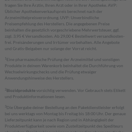
fragen Sie Ihre Ärztin, Ihren Arzt oder in Ihrer Apotheke. AVP:
Üblicher Apothekenverkaufspreis berechnet nach der
Arzneimittelpreisverordnung. UVP: Unverbindliche
Preisempfehlung des Herstellers. Die angegebenen Preise
beinhalten die gesetzlich vorgeschriebene Mehrwertsteuer, ggf.
zzgl. 3,95 € Versandkosten. Ab 29,00 € Bestell­wert versand­kosten­
frei. Preisänderungen und Irrtümer vorbehalten. Alle Angebote
und Gratis-Beigaben nur solange der Vorrat reicht.
1
Eine pharmazeutische Prüfung der Arzneimittel und sonstigen
Produkte in deinem Warenkorb beinhaltet die Durchführung von
Wechselwirkungschecks und die Prüfung etwaiger
Anwendungshinweise des Herstellers.
2
Biozidprodukte
vorsichtig verwenden. Vor Gebrauch stets Etikett
und Produktinformationen lesen.
3
Die Übergabe deiner Bestellung an den Paketdienstleister erfolgt
bei uns werktags von Montag bis Freitag bis 18:00 Uhr. Der genaue
Lieferzeitpunkt kann je nach Region und in Abhängigkeit der
Produktverfügbarkeit sowie vom Zustellzeitpunkt des Spediteurs