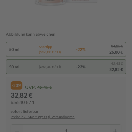
Abbildung kann abweichen
34,25 €
Spartipp
50 ml
-22%
26,80 €
(536,00 € / 1 l)
42,45 €
50 ml
-23%
(656,40 € / 1 l)
32,82 €
-23%
UVP:
42,45 €
32,82 €
656,40 € / 1 l
sofort lieferbar
Preise inkl. MwSt. ggf. zzgl. Versandkosten