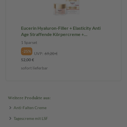
Eucerin Hyaluron-Filler + Elasticity Anti
Age Straffende Körpercreme +
Tagescreme ROSÉ LSF 30 Set 1 Sparset
1 Sparset
-25%
UVP:
69,20 €
52,00 €
sofort lieferbar
Weitere Produkte aus:
Anti-Falten Creme
Tagescreme mit LSF