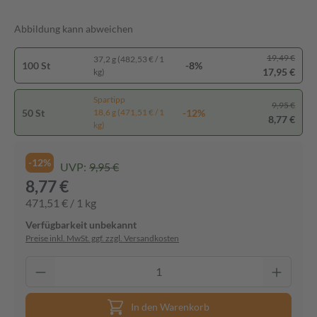
Abbildung kann abweichen
19,49 €
37,2 g (482,53 € / 1
100 St
-8%
17,95 €
kg)
Spartipp
9,95 €
50 St
-12%
18,6 g (471,51 € / 1
8,77 €
kg)
-12%
UVP:
9,95 €
8,77 €
471,51 € / 1 kg
Verfügbarkeit unbekannt
Preise inkl. MwSt. ggf. zzgl. Versandkosten
In den Warenkorb