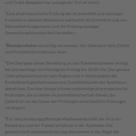
und Gratis-Beigaben nur solange der Vorrat reicht.
1
Eine pharmazeutische Prüfung der Arzneimittel und sonstigen
Produkte in deinem Warenkorb beinhaltet die Durchführung von
Wechselwirkungschecks und die Prüfung etwaiger
Anwendungshinweise des Herstellers.
2
Biozidprodukte
vorsichtig verwenden. Vor Gebrauch stets Etikett
und Produktinformationen lesen.
3
Die Übergabe deiner Bestellung an den Paketdienstleister erfolgt
bei uns werktags von Montag bis Freitag bis 18:00 Uhr. Der genaue
Lieferzeitpunkt kann je nach Region und in Abhängigkeit der
Produktverfügbarkeit sowie vom Zustellzeitpunkt des Spediteurs
abweichen. Darüber hinaus können notwendige pharmazeutische
Prüfungen, die zu deiner Arzneimittelsicherheit dienen, die
Lieferfrist um die Dauer der Prüfungen einschließlich Klärungen
verlängern.
4
Für verschreibungspflichtige Medikamente stellt der Arzt ein
Rezept aus und der Patient erhält sie in der Apotheke. Die
gesetzliche Krankenversicherung übernimmt in der Regel die