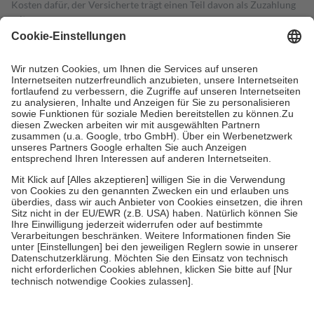
Kosten dafür, der Versicherte trägt einen Teil davon als Zuzahlung
mit.
Grundsätzlich leisten Mitglieder Zuzahlungen in Höhe von zehn
Prozent des Abgabepreises,
mindestens
jedoch
fünf Euro
und
höchstens zehn Euro.
Es sind jedoch nie mehr als die tatsächlichen
Kosten der Leistung zu entrichten.
Diese Regeln gelten grundsätzlich auch für Online-Apotheken.
Bei Heilmitteln und häuslicher Krankenpflege beträgt die
Zuzahlung zehn Prozent der Kosten sowie zehn Euro je
Verordnung.
Um das Engagement der Versicherten für ihre eigene Gesundheit zu
stärken und die besondere Stellung der Familie zu unterstützen,
fallen
keine Zuzahlungen
an bei:
• Kindern und Jugendlichen bis zum vollendeten 18. Lebensjahr
mit Ausnahme der Fahrkosten
• Untersuchungen zur Vorsorge und Früherkennung, die von der
GKV getragen werden
• empfohlenen Schutzimpfungen
• Harn- und Blutteststreifen
Wir nutzen Trusted Shops als unabhängigen Dienstleister für die
Einholung von Bewertungen. Trusted Shops hat Maßnahmen