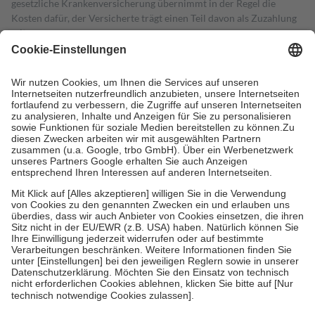
gesetzliche Krankenversicherung übernimmt in der Regel die
Kosten dafür, der Versicherte trägt einen Teil davon als Zuzahlung
mit.
Grundsätzlich leisten Mitglieder Zuzahlungen in Höhe von zehn
Prozent des Abgabepreises,
mindestens
jedoch
fünf Euro
und
höchstens zehn Euro.
Es sind jedoch nie mehr als die tatsächlichen
Kosten der Leistung zu entrichten.
Diese Regeln gelten grundsätzlich auch für Online-Apotheken.
Bei Heilmitteln und häuslicher Krankenpflege beträgt die
Zuzahlung zehn Prozent der Kosten sowie zehn Euro je
Verordnung.
Um das Engagement der Versicherten für ihre eigene Gesundheit zu
stärken und die besondere Stellung der Familie zu unterstützen,
fallen
keine Zuzahlungen
an bei:
• Kindern und Jugendlichen bis zum vollendeten 18. Lebensjahr
mit Ausnahme der Fahrkosten
• Untersuchungen zur Vorsorge und Früherkennung, die von der
GKV getragen werden
• empfohlenen Schutzimpfungen
• Harn- und Blutteststreifen
Wir nutzen Trusted Shops als unabhängigen Dienstleister für die