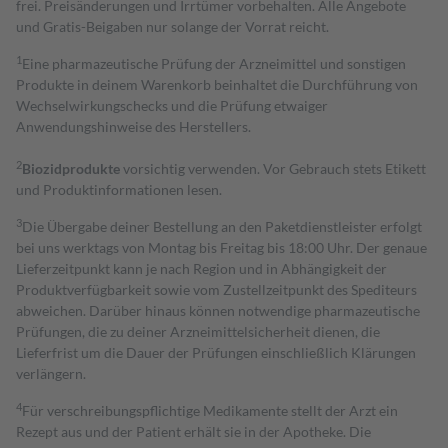
frei. Preisänderungen und Irrtümer vorbehalten. Alle Angebote
und Gratis-Beigaben nur solange der Vorrat reicht.
1
Eine pharmazeutische Prüfung der Arzneimittel und sonstigen
Produkte in deinem Warenkorb beinhaltet die Durchführung von
Wechselwirkungschecks und die Prüfung etwaiger
Anwendungshinweise des Herstellers.
2
Biozidprodukte
vorsichtig verwenden. Vor Gebrauch stets Etikett
und Produktinformationen lesen.
3
Die Übergabe deiner Bestellung an den Paketdienstleister erfolgt
bei uns werktags von Montag bis Freitag bis 18:00 Uhr. Der genaue
Lieferzeitpunkt kann je nach Region und in Abhängigkeit der
Produktverfügbarkeit sowie vom Zustellzeitpunkt des Spediteurs
abweichen. Darüber hinaus können notwendige pharmazeutische
Prüfungen, die zu deiner Arzneimittelsicherheit dienen, die
Lieferfrist um die Dauer der Prüfungen einschließlich Klärungen
verlängern.
4
Für verschreibungspflichtige Medikamente stellt der Arzt ein
Rezept aus und der Patient erhält sie in der Apotheke. Die