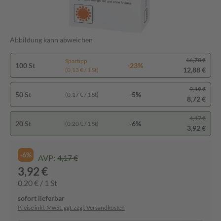
Abbildung kann abweichen
16,70 €
Spartipp
100 St
-23%
12,88 €
(0,13 € / 1 St)
9,19 €
50 St
-5%
(0,17 € / 1 St)
8,72 €
4,17 €
20 St
-6%
(0,20 € / 1 St)
3,92 €
-6%
AVP:
4,17 €
3,92 €
0,20 € / 1 St
sofort lieferbar
Preise inkl. MwSt. ggf. zzgl. Versandkosten