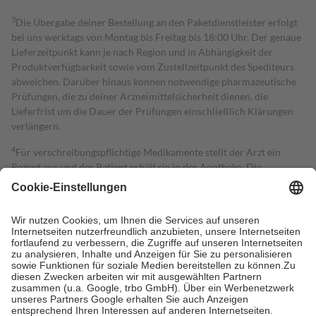
3
Die Übergabe deiner Bestellung an den Paketdienstleister erfolgt
bei uns werktags von Montag bis Freitag bis 18:00 Uhr. Der genaue
Lieferzeitpunkt kann je nach Region und in Abhängigkeit der
Produktverfügbarkeit sowie vom Zustellzeitpunkt des Spediteurs
abweichen. Darüber hinaus können notwendige pharmazeutische
Prüfungen, die zu deiner Arzneimittelsicherheit dienen, die
Lieferfrist um die Dauer der Prüfungen einschließlich Klärungen
verlängern.
4
Für verschreibungspflichtige Medikamente stellt der Arzt ein
Rezept aus und der Patient erhält sie in der Apotheke. Die
gesetzliche Krankenversicherung übernimmt in der Regel die
Kosten dafür, der Versicherte trägt einen Teil davon als Zuzahlung
mit.
Grundsätzlich leisten Mitglieder Zuzahlungen in Höhe von zehn
Prozent des Abgabepreises,
mindestens
jedoch
fünf Euro
und
höchstens zehn Euro.
Es sind jedoch nie mehr als die tatsächlichen
Kosten der Leistung zu entrichten.
Diese Regeln gelten grundsätzlich auch für Online-Apotheken.
Bei Heilmitteln und häuslicher Krankenpflege beträgt die
Zuzahlung zehn Prozent der Kosten sowie zehn Euro je