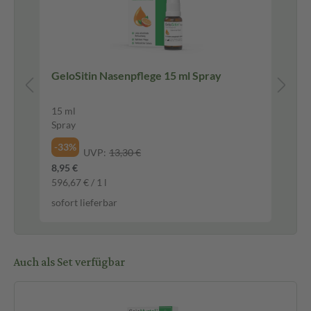
GeloSitin Nasenpflege 15 ml Spray
Gel
Ma
15 ml
20 
Spray
Ma
-33%
-2
UVP:
13,30 €
8,95 €
10,
596,67 € / 1 l
0,5
sofort lieferbar
sof
Auch als Set verfügbar