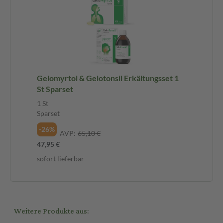
Gelomyrtol & Gelotonsil Erkältungsset 1
St Sparset
1 St
Sparset
-26%
AVP:
65,10 €
47,95 €
sofort lieferbar
Weitere Produkte aus: