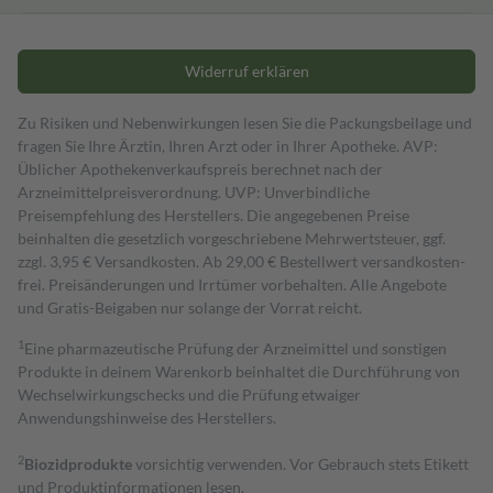
Widerruf erklären
Zu Risiken und Nebenwirkungen lesen Sie die Packungsbeilage und
fragen Sie Ihre Ärztin, Ihren Arzt oder in Ihrer Apotheke. AVP:
Üblicher Apothekenverkaufspreis berechnet nach der
Arzneimittelpreisverordnung. UVP: Unverbindliche
Preisempfehlung des Herstellers. Die angegebenen Preise
beinhalten die gesetzlich vorgeschriebene Mehrwertsteuer, ggf.
zzgl. 3,95 € Versandkosten. Ab 29,00 € Bestell­wert versand­kosten­
frei. Preisänderungen und Irrtümer vorbehalten. Alle Angebote
und Gratis-Beigaben nur solange der Vorrat reicht.
1
Eine pharmazeutische Prüfung der Arzneimittel und sonstigen
Produkte in deinem Warenkorb beinhaltet die Durchführung von
Wechselwirkungschecks und die Prüfung etwaiger
Anwendungshinweise des Herstellers.
2
Biozidprodukte
vorsichtig verwenden. Vor Gebrauch stets Etikett
und Produktinformationen lesen.