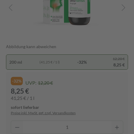
Abbildung kann abweichen
12,20 €
200 ml
-32%
(41,25 € / 1 l)
8,25 €
-32%
UVP:
12,20 €
8,25 €
41,25 € / 1 l
sofort lieferbar
Preise inkl. MwSt. ggf. zzgl. Versandkosten