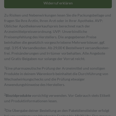
Widerruf erklären
Zu Risiken und Nebenwirkungen lesen Sie die Packungsbeilage und
fragen Sie Ihre Ärztin, Ihren Arzt oder in Ihrer Apotheke. AVP:
Üblicher Apothekenverkaufspreis berechnet nach der
Arzneimittelpreisverordnung. UVP: Unverbindliche
Preisempfehlung des Herstellers. Die angegebenen Preise
beinhalten die gesetzlich vorgeschriebene Mehrwertsteuer, ggf.
zzgl. 3,95 € Versandkosten. Ab 29,00 € Bestell­wert versand­kosten­
frei. Preisänderungen und Irrtümer vorbehalten. Alle Angebote
und Gratis-Beigaben nur solange der Vorrat reicht.
1
Eine pharmazeutische Prüfung der Arzneimittel und sonstigen
Produkte in deinem Warenkorb beinhaltet die Durchführung von
Wechselwirkungschecks und die Prüfung etwaiger
Anwendungshinweise des Herstellers.
2
Biozidprodukte
vorsichtig verwenden. Vor Gebrauch stets Etikett
und Produktinformationen lesen.
3
Die Übergabe deiner Bestellung an den Paketdienstleister erfolgt
bei uns werktags von Montag bis Freitag bis 18:00 Uhr. Der genaue