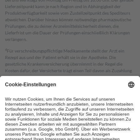
Lieferzeitpunkt kann je nach Region und in Abhängigkeit der
Produktverfügbarkeit sowie vom Zustellzeitpunkt des Spediteurs
abweichen. Darüber hinaus können notwendige pharmazeutische
Prüfungen, die zu deiner Arzneimittelsicherheit dienen, die
Lieferfrist um die Dauer der Prüfungen einschließlich Klärungen
verlängern.
4
Für verschreibungspflichtige Medikamente stellt der Arzt ein
Rezept aus und der Patient erhält sie in der Apotheke. Die
gesetzliche Krankenversicherung übernimmt in der Regel die
Kosten dafür, der Versicherte trägt einen Teil davon als Zuzahlung
mit.
Grundsätzlich leisten Mitglieder Zuzahlungen in Höhe von zehn
Prozent des Abgabepreises,
mindestens
jedoch
fünf Euro
und
höchstens zehn Euro.
Es sind jedoch nie mehr als die tatsächlichen
Kosten der Leistung zu entrichten.
Diese Regeln gelten grundsätzlich auch für Online-Apotheken.
Bei Heilmitteln und häuslicher Krankenpflege beträgt die
Zuzahlung zehn Prozent der Kosten sowie zehn Euro je
Verordnung.
Um das Engagement der Versicherten für ihre eigene Gesundheit zu