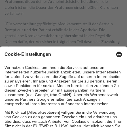
Prüfungen, die zu deiner Arzneimittelsicherheit dienen, die
Lieferfrist um die Dauer der Prüfungen einschließlich Klärungen
verlängern.
4
Für verschreibungspflichtige Medikamente stellt der Arzt ein
Rezept aus und der Patient erhält sie in der Apotheke. Die
gesetzliche Krankenversicherung übernimmt in der Regel die
Kosten dafür, der Versicherte trägt einen Teil davon als Zuzahlung
mit.
Grundsätzlich leisten Mitglieder Zuzahlungen in Höhe von zehn
Prozent des Abgabepreises,
mindestens
jedoch
fünf Euro
und
höchstens zehn Euro.
Es sind jedoch nie mehr als die tatsächlichen
Kosten der Leistung zu entrichten.
Diese Regeln gelten grundsätzlich auch für Online-Apotheken.
Bei Heilmitteln und häuslicher Krankenpflege beträgt die
Zuzahlung zehn Prozent der Kosten sowie zehn Euro je
Verordnung.
Um das Engagement der Versicherten für ihre eigene Gesundheit zu
stärken und die besondere Stellung der Familie zu unterstützen,
fallen
keine Zuzahlungen
an bei:
• Kindern und Jugendlichen bis zum vollendeten 18. Lebensjahr
mit Ausnahme der Fahrkosten