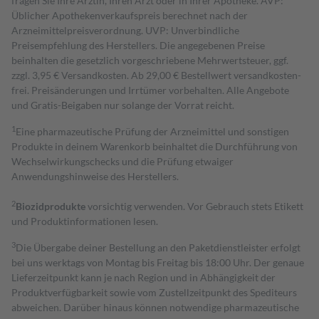
fragen Sie Ihre Ärztin, Ihren Arzt oder in Ihrer Apotheke. AVP:
Üblicher Apothekenverkaufspreis berechnet nach der
Arzneimittelpreisverordnung. UVP: Unverbindliche
Preisempfehlung des Herstellers. Die angegebenen Preise
beinhalten die gesetzlich vorgeschriebene Mehrwertsteuer, ggf.
zzgl. 3,95 € Versandkosten. Ab 29,00 € Bestell­wert versand­kosten­
frei. Preisänderungen und Irrtümer vorbehalten. Alle Angebote
und Gratis-Beigaben nur solange der Vorrat reicht.
1
Eine pharmazeutische Prüfung der Arzneimittel und sonstigen
Produkte in deinem Warenkorb beinhaltet die Durchführung von
Wechselwirkungschecks und die Prüfung etwaiger
Anwendungshinweise des Herstellers.
2
Biozidprodukte
vorsichtig verwenden. Vor Gebrauch stets Etikett
und Produktinformationen lesen.
3
Die Übergabe deiner Bestellung an den Paketdienstleister erfolgt
bei uns werktags von Montag bis Freitag bis 18:00 Uhr. Der genaue
Lieferzeitpunkt kann je nach Region und in Abhängigkeit der
Produktverfügbarkeit sowie vom Zustellzeitpunkt des Spediteurs
abweichen. Darüber hinaus können notwendige pharmazeutische