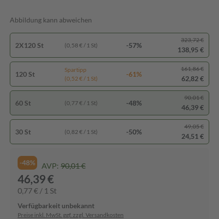
Abbildung kann abweichen
323,72 €
2X120 St
-57%
(0,58 € / 1 St)
138,95 €
161,86 €
Spartipp
120 St
-61%
62,82 €
(0,52 € / 1 St)
90,01 €
60 St
-48%
(0,77 € / 1 St)
46,39 €
49,05 €
30 St
-50%
(0,82 € / 1 St)
24,51 €
-48%
AVP:
90,01 €
46,39 €
0,77 € / 1 St
Verfügbarkeit unbekannt
Preise inkl. MwSt. ggf. zzgl. Versandkosten