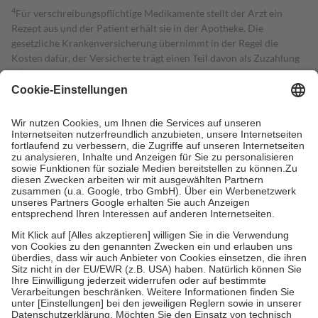
4
Für verschreibungspflichtige Medikamente stellt der Arzt ein
Rezept aus und der Patient erhält sie in der Apotheke. Die
gesetzliche Krankenversicherung übernimmt in der Regel die
Kosten dafür, der Versicherte trägt einen Teil davon als Zuzahlung
mit.
Grundsätzlich leisten Mitglieder Zuzahlungen in Höhe von zehn
Prozent des Abgabepreises,
mindestens
jedoch
fünf Euro
und
höchstens zehn Euro.
Es sind jedoch nie mehr als die tatsächlichen
Kosten der Leistung zu entrichten.
Diese Regeln gelten grundsätzlich auch für Online-Apotheken.
Bei Heilmitteln und häuslicher Krankenpflege beträgt die
Zuzahlung zehn Prozent der Kosten sowie zehn Euro je
Verordnung.
Um das Engagement der Versicherten für ihre eigene Gesundheit zu
stärken und die besondere Stellung der Familie zu unterstützen,
fallen
keine Zuzahlungen
an bei:
• Kindern und Jugendlichen bis zum vollendeten 18. Lebensjahr
mit Ausnahme der Fahrkosten
• Untersuchungen zur Vorsorge und Früherkennung, die von der
GKV getragen werden
• empfohlenen Schutzimpfungen