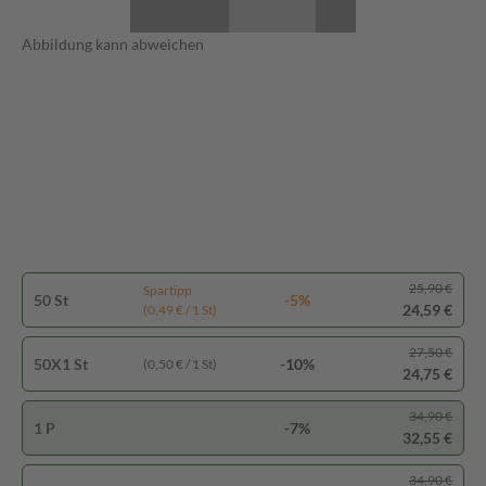
Abbildung kann abweichen
25,90 €
Spartipp
50 St
-5%
24,59 €
(0,49 € / 1 St)
27,50 €
50X1 St
-10%
(0,50 € / 1 St)
24,75 €
34,90 €
1 P
-7%
32,55 €
34,90 €