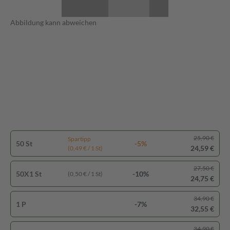
Abbildung kann abweichen
25,90 €
Spartipp
50 St
-5%
24,59 €
(0,49 € / 1 St)
27,50 €
50X1 St
-10%
(0,50 € / 1 St)
24,75 €
34,90 €
1 P
-7%
32,55 €
34,90 €