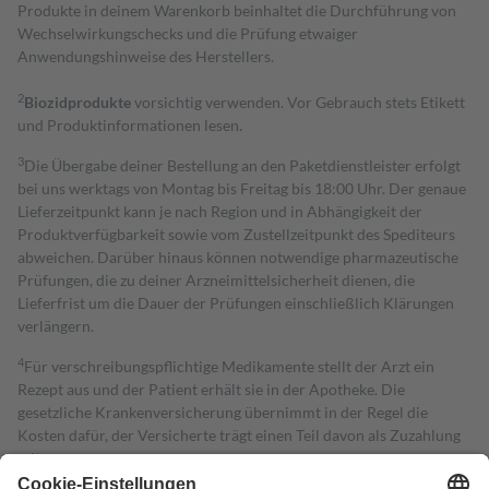
Produkte in deinem Warenkorb beinhaltet die Durchführung von
Wechselwirkungschecks und die Prüfung etwaiger
Anwendungshinweise des Herstellers.
2
Biozidprodukte
vorsichtig verwenden. Vor Gebrauch stets Etikett
und Produktinformationen lesen.
3
Die Übergabe deiner Bestellung an den Paketdienstleister erfolgt
bei uns werktags von Montag bis Freitag bis 18:00 Uhr. Der genaue
Lieferzeitpunkt kann je nach Region und in Abhängigkeit der
Produktverfügbarkeit sowie vom Zustellzeitpunkt des Spediteurs
abweichen. Darüber hinaus können notwendige pharmazeutische
Prüfungen, die zu deiner Arzneimittelsicherheit dienen, die
Lieferfrist um die Dauer der Prüfungen einschließlich Klärungen
verlängern.
4
Für verschreibungspflichtige Medikamente stellt der Arzt ein
Rezept aus und der Patient erhält sie in der Apotheke. Die
gesetzliche Krankenversicherung übernimmt in der Regel die
Kosten dafür, der Versicherte trägt einen Teil davon als Zuzahlung
mit.
Grundsätzlich leisten Mitglieder Zuzahlungen in Höhe von zehn