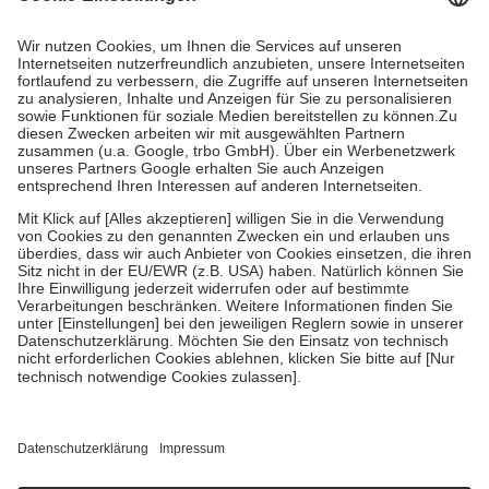
Prozent des Abgabepreises,
mindestens
jedoch
fünf Euro
und
höchstens zehn Euro.
Es sind jedoch nie mehr als die tatsächlichen
Kosten der Leistung zu entrichten.
Diese Regeln gelten grundsätzlich auch für Online-Apotheken.
Bei Heilmitteln und häuslicher Krankenpflege beträgt die
Zuzahlung zehn Prozent der Kosten sowie zehn Euro je
Verordnung.
Um das Engagement der Versicherten für ihre eigene Gesundheit zu
stärken und die besondere Stellung der Familie zu unterstützen,
fallen
keine Zuzahlungen
an bei:
• Kindern und Jugendlichen bis zum vollendeten 18. Lebensjahr
mit Ausnahme der Fahrkosten
• Untersuchungen zur Vorsorge und Früherkennung, die von der
GKV getragen werden
• empfohlenen Schutzimpfungen
• Harn- und Blutteststreifen
Wir nutzen Trusted Shops als unabhängigen Dienstleister für die
Einholung von Bewertungen. Trusted Shops hat Maßnahmen
getroffen, um sicherzustellen, dass es sich um echte Bewertungen
handelt. Mehr Informationen findest du hier: