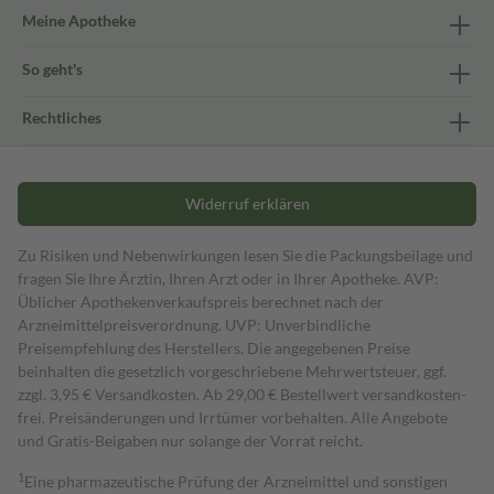
Meine Apotheke
So geht's
Rechtliches
Widerruf erklären
Zu Risiken und Nebenwirkungen lesen Sie die Packungsbeilage und
fragen Sie Ihre Ärztin, Ihren Arzt oder in Ihrer Apotheke. AVP:
Üblicher Apothekenverkaufspreis berechnet nach der
Arzneimittelpreisverordnung. UVP: Unverbindliche
Preisempfehlung des Herstellers. Die angegebenen Preise
beinhalten die gesetzlich vorgeschriebene Mehrwertsteuer, ggf.
zzgl. 3,95 € Versandkosten. Ab 29,00 € Bestell­wert versand­kosten­
frei. Preisänderungen und Irrtümer vorbehalten. Alle Angebote
und Gratis-Beigaben nur solange der Vorrat reicht.
1
Eine pharmazeutische Prüfung der Arzneimittel und sonstigen