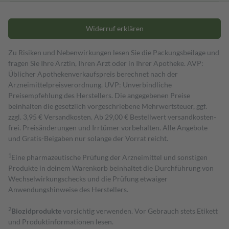
Widerruf erklären
Zu Risiken und Nebenwirkungen lesen Sie die Packungsbeilage und
fragen Sie Ihre Ärztin, Ihren Arzt oder in Ihrer Apotheke. AVP:
Üblicher Apothekenverkaufspreis berechnet nach der
Arzneimittelpreisverordnung. UVP: Unverbindliche
Preisempfehlung des Herstellers. Die angegebenen Preise
beinhalten die gesetzlich vorgeschriebene Mehrwertsteuer, ggf.
zzgl. 3,95 € Versandkosten. Ab 29,00 € Bestell­wert versand­kosten­
frei. Preisänderungen und Irrtümer vorbehalten. Alle Angebote
und Gratis-Beigaben nur solange der Vorrat reicht.
1
Eine pharmazeutische Prüfung der Arzneimittel und sonstigen
Produkte in deinem Warenkorb beinhaltet die Durchführung von
Wechselwirkungschecks und die Prüfung etwaiger
Anwendungshinweise des Herstellers.
2
Biozidprodukte
vorsichtig verwenden. Vor Gebrauch stets Etikett
und Produktinformationen lesen.