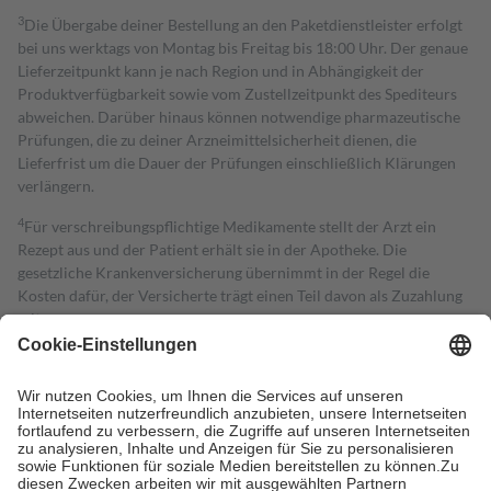
3
Die Übergabe deiner Bestellung an den Paketdienstleister erfolgt
bei uns werktags von Montag bis Freitag bis 18:00 Uhr. Der genaue
Lieferzeitpunkt kann je nach Region und in Abhängigkeit der
Produktverfügbarkeit sowie vom Zustellzeitpunkt des Spediteurs
abweichen. Darüber hinaus können notwendige pharmazeutische
Prüfungen, die zu deiner Arzneimittelsicherheit dienen, die
Lieferfrist um die Dauer der Prüfungen einschließlich Klärungen
verlängern.
4
Für verschreibungspflichtige Medikamente stellt der Arzt ein
Rezept aus und der Patient erhält sie in der Apotheke. Die
gesetzliche Krankenversicherung übernimmt in der Regel die
Kosten dafür, der Versicherte trägt einen Teil davon als Zuzahlung
mit.
Grundsätzlich leisten Mitglieder Zuzahlungen in Höhe von zehn
Prozent des Abgabepreises,
mindestens
jedoch
fünf Euro
und
höchstens zehn Euro.
Es sind jedoch nie mehr als die tatsächlichen
Kosten der Leistung zu entrichten.
Diese Regeln gelten grundsätzlich auch für Online-Apotheken.
Bei Heilmitteln und häuslicher Krankenpflege beträgt die
Zuzahlung zehn Prozent der Kosten sowie zehn Euro je