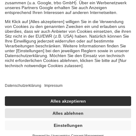
Verordnung.
Um das Engagement der Versicherten für ihre eigene Gesundheit zu
stärken und die besondere Stellung der Familie zu unterstützen,
fallen
keine Zuzahlungen
an bei:
• Kindern und Jugendlichen bis zum vollendeten 18. Lebensjahr
mit Ausnahme der Fahrkosten
• Untersuchungen zur Vorsorge und Früherkennung, die von der
GKV getragen werden
• empfohlenen Schutzimpfungen
• Harn- und Blutteststreifen
Wir nutzen Trusted Shops als unabhängigen Dienstleister für die
Einholung von Bewertungen. Trusted Shops hat Maßnahmen
getroffen, um sicherzustellen, dass es sich um echte Bewertungen
handelt. Mehr Informationen findest du hier:
https://help.etrusted.com/hc/de/articles/4419944605341
Einige Bilder und Inhalte wurden unter Zuhilfenahme künstlicher
Intelligenz erstellt.
AVP:
13,95 €
9,77 €