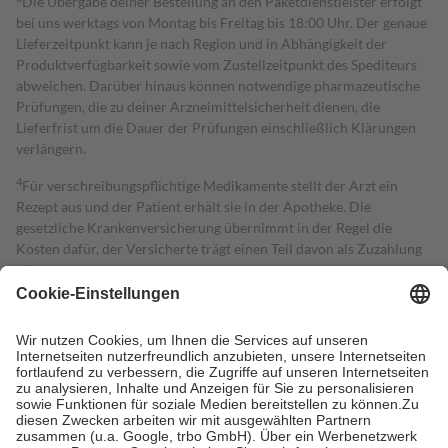
Die Übergabe deiner Bestellung an den Paketdienstleister erfolgt
bei uns werktags von Montag bis Freitag bis 18:00 Uhr. Der genaue
Lieferzeitpunkt kann je nach Region und in Abhängigkeit der
Produktverfügbarkeit sowie vom Zustellzeitpunkt des Spediteurs
abweichen. Darüber hinaus können notwendige pharmazeutische
Prüfungen, die zu deiner Arzneimittelsicherheit dienen, die
Lieferfrist um die Dauer der Prüfungen einschließlich Klärungen
verlängern.
4
Für verschreibungspflichtige Medikamente stellt der Arzt ein
Rezept aus und der Patient erhält sie in der Apotheke. Die
gesetzliche Krankenversicherung übernimmt in der Regel die
Kosten dafür, der Versicherte trägt einen Teil davon als Zuzahlung
mit.
Grundsätzlich leisten Mitglieder Zuzahlungen in Höhe von zehn
Prozent des Abgabepreises,
mindestens
jedoch
fünf Euro
und
höchstens zehn Euro.
Es sind jedoch nie mehr als die tatsächlichen
Kosten der Leistung zu entrichten.
Diese Regeln gelten grundsätzlich auch für Online-Apotheken.
Bei Heilmitteln und häuslicher Krankenpflege beträgt die
Zuzahlung zehn Prozent der Kosten sowie zehn Euro je
Verordnung.