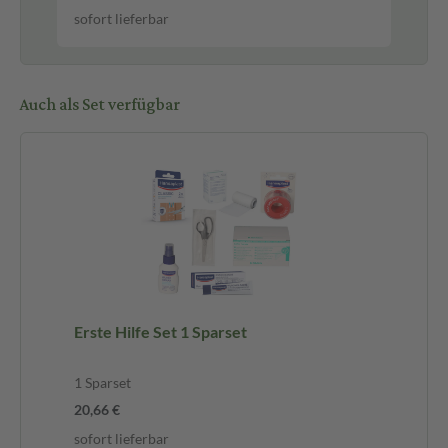
sofort lieferbar
sof
Auch als Set verfügbar
Erste Hilfe Set 1 Sparset
1 Sparset
20,66 €
sofort lieferbar