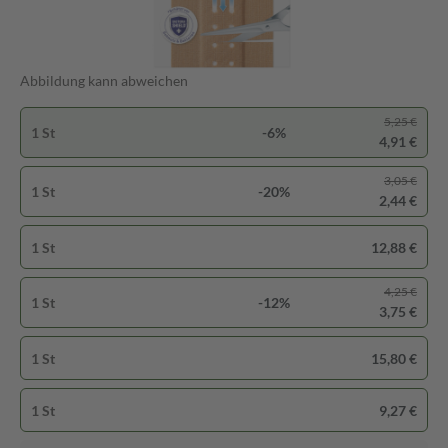
Abbildung kann abweichen
5,25 €
1 St
-6%
4,91 €
3,05 €
1 St
-20%
2,44 €
1 St
12,88 €
4,25 €
1 St
-12%
3,75 €
1 St
15,80 €
1 St
9,27 €