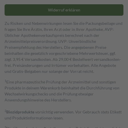
Widerruf erklären
Zu Risiken und Nebenwirkungen lesen Sie die Packungsbeilage und
fragen Sie Ihre Ärztin, Ihren Arzt oder in Ihrer Apotheke. AVP:
Üblicher Apothekenverkaufspreis berechnet nach der
Arzneimittelpreisverordnung. UVP: Unverbindliche
Preisempfehlung des Herstellers. Die angegebenen Preise
beinhalten die gesetzlich vorgeschriebene Mehrwertsteuer, ggf.
zzgl. 3,95 € Versandkosten. Ab 29,00 € Bestell­wert versand­kosten­
frei. Preisänderungen und Irrtümer vorbehalten. Alle Angebote
und Gratis-Beigaben nur solange der Vorrat reicht.
1
Eine pharmazeutische Prüfung der Arzneimittel und sonstigen
Produkte in deinem Warenkorb beinhaltet die Durchführung von
Wechselwirkungschecks und die Prüfung etwaiger
Anwendungshinweise des Herstellers.
2
Biozidprodukte
vorsichtig verwenden. Vor Gebrauch stets Etikett
und Produktinformationen lesen.
3