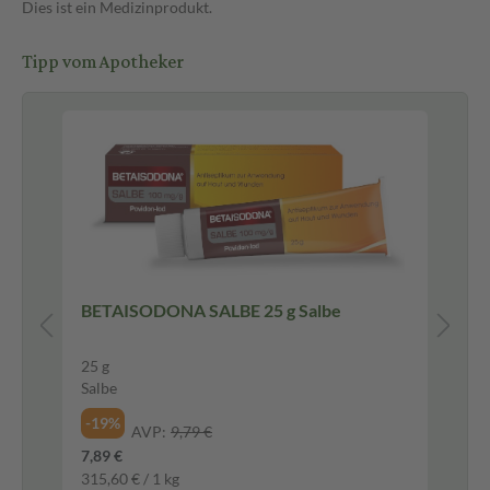
Dies ist ein Medizinprodukt.
Tipp vom Apotheker
Ne
y
BETAISODONA SALBE 25 g Salbe
AS
25 g
10
Salbe
Sp
-19%
-4
AVP:
9,79 €
7,89 €
3,4
315,60 € / 1 kg
34,