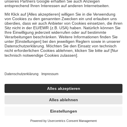
Um das Engagement der Versicherten für ihre eigene Gesundheit zu
stärken und die besondere Stellung der Familie zu unterstützen,
fallen
keine Zuzahlungen
an bei:
• Kindern und Jugendlichen bis zum vollendeten 18. Lebensjahr
mit Ausnahme der Fahrkosten
• Untersuchungen zur Vorsorge und Früherkennung, die von der
GKV getragen werden
• empfohlenen Schutzimpfungen
• Harn- und Blutteststreifen
Wir nutzen Trusted Shops als unabhängigen Dienstleister für die
Einholung von Bewertungen. Trusted Shops hat Maßnahmen
getroffen, um sicherzustellen, dass es sich um echte Bewertungen
handelt. Mehr Informationen findest du hier:
https://help.etrusted.com/hc/de/articles/4419944605341
Einige Bilder und Inhalte wurden unter Zuhilfenahme künstlicher
Intelligenz erstellt.
UVP:
5,25 €
4,91 €