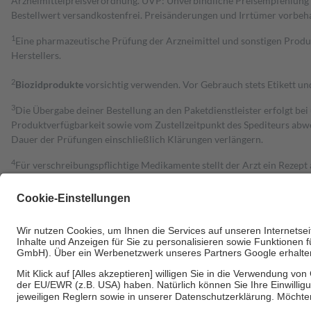
Arzneimittelpreisverordnung. UVP: Unverbindliche Preisempfehlung de
Bestell­wert versand­kosten­frei. Preisänderungen und Irrtümer vorbeh
1
Eine pharmazeutische Prüfung der Arzneimittel und sonstigen Pro
Herstellers.
2
Biozidprodukte
vorsichtig verwenden. Vor Gebrauch stets Etikett u
3
Die Übergabe deiner Bestellung an den Paketdienstleister erfolgt bei
Produktverfügbarkeit sowie vom Zustellzeitpunkt des Spediteurs abwe
Dauer der Prüfungen einschließlich Klärungen verlängern.
4
Für verschreibungspflichtige Medikamente stellt der Arzt ein Rezept 
trägt einen Teil davon als Zuzahlung mit.
Grundsätzlich leisten Mitglieder Zuzahlungen in Höhe von zehn Proz
zu entrichten.
Diese Regeln gelten grundsätzlich auch für Online-Apotheken.
Bei Heilmitteln und häuslicher Krankenpflege beträgt die Zuzahlung 
Um das Engagement der Versicherten für ihre eigene Gesundheit zu stä
• Kindern und Jugendlichen bis zum vollendeten 18. Lebensjahr mit
• Untersuchungen zur Vorsorge und Früherkennung, die von der GKV
• empfohlenen Schutzimpfungen
• Harn- und Blutteststreifen