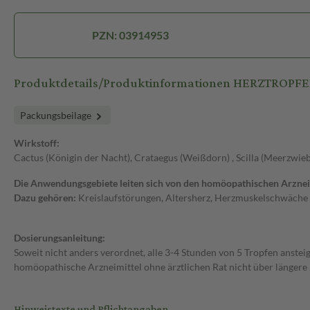
PZN: 03914953
Produktdetails/Produktinformationen HERZTROP
Packungsbeilage
Wirkstoff:
Cactus (Königin der Nacht), Crataegus (Weißdorn) , Scilla (Meerzwie
Die Anwendungsgebiete leiten sich von den homöopathischen Arzneim
Dazu gehören:
Kreislaufstörungen, Altersherz, Herzmuskelschwäche u
Dosierungsanleitung:
Soweit nicht anders verordnet, alle 3-4 Stunden von 5 Tropfen ansteig
homöopathische Arzneimittel ohne ärztlichen Rat nicht über längere
Hinweistexte und Pflichtangaben