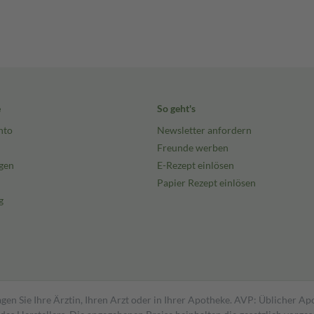
e
So geht's
nto
Newsletter anfordern
Freunde werben
gen
E-Rezept einlösen
Papier Rezept einlösen
g
gen Sie Ihre Ärztin, Ihren Arzt oder in Ihrer Apotheke. AVP: Üblicher A