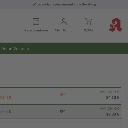
persönliche
pharmazeutische Beratung
Rezept einlösen
Mein Konto
0,00 €
Deine Vorteile
AVP:
36,08 €
pp
-4%
34,63 €
 € / 1 l)
AVP:
20,41 €
-5%
 € / 1 l)
19,30 €