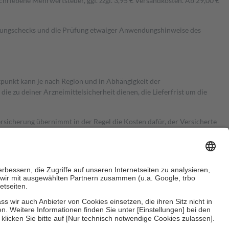
hriebene Mehrwertsteuer, ggf. zzgl. 3,95 € Versandkosten. Ab 29,00 €
kungschecks und die Prüfung etwaiger Anwendungshinweise des
itpunkt kann je nach Region und in Abhängigkeit der
 zu deiner Arzneimittelsicherheit dienen, die Lieferfrist um die
ersicherung übernimmt in der Regel die Kosten dafür, der Versicherte
Euro.
Es sind jedoch nie mehr als die tatsächlichen Kosten der Leistung
e Zuzahlungen
an bei: