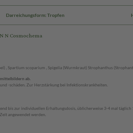
Darreichungsform: Tropfen
FEN N Cosmochema
bel) , Spartium scoparium , Spigelia (Wurmkraut) Strophanthus (Stropha
ittelbildern ab.
nd -schäden. Zur Herzstärkung bei Infektionskrankheiten.
end bis zur individuellen Erhaltungsdosis, üblicherweise 3-4 mal täglich
 Zeit angewendet werden.