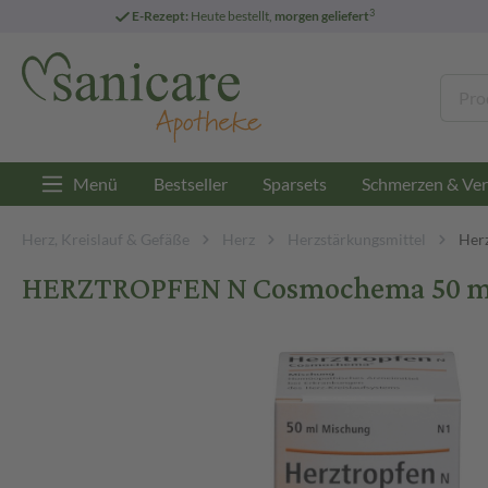
3
E-Rezept:
Heute bestellt,
morgen geliefert
Menü
Bestseller
Sparsets
Schmerzen & Ver
Herz, Kreislauf & Gefäße
Herz
Herzstärkungsmittel
Her
HERZTROPFEN N Cosmochema 50 ml