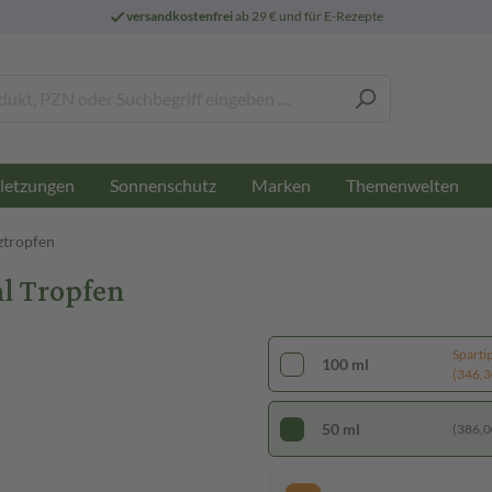
versandkostenfrei
ab 29 € und für E-Rezepte
letzungen
Sonnenschutz
Marken
Themenwelten
ztropfen
 Tropfen
Sparti
100 ml
(346,30
50 ml
(386,00