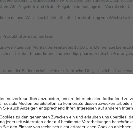
s Herstellers. Die angegebenen Preise beinhalten die gesetzlich vorgesc
alten. Alle Angebote und Gratis-Beigaben nur solange der Vorrat reicht.
dukte in deinem Warenkorb beinhaltet die Durchführung von Wechselwir
nd Produktinformationen lesen.
 uns werktags von Montag bis Freitag bis 18:00 Uhr. Der genaue Lieferze
ichen. Darüber hinaus können notwendige pharmazeutische Prüfungen, die
aus und der Patient erhält sie in der Apotheke. Die gesetzliche Krankenv
ent des Abgabepreises,
mindestens
jedoch
fünf Euro
und
höchstens zehn 
zehn Prozent der Kosten sowie zehn Euro je Verordnung.
rken und die besondere Stellung der Familie zu unterstützen, fallen
kein
 Ausnahme der Fahrkosten
 getragen werden