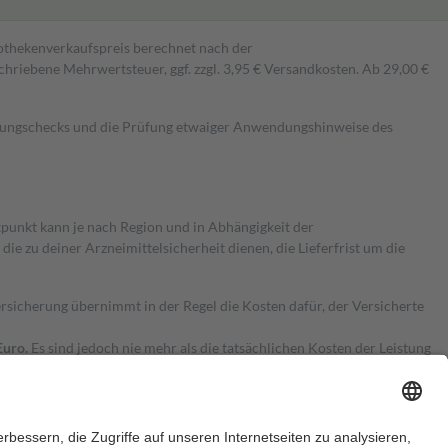
pothekenverkaufspreis berechnet nach der
hriebene Mehrwertsteuer, ggf. zzgl. 3,95 € Versandkosten. Ab 29,00 €
kungschecks und die Prüfung etwaiger Anwendungshinweise des
itpunkt kann je nach Region und in Abhängigkeit der
 zu deiner Arzneimittelsicherheit dienen, die Lieferfrist um die
ersicherung übernimmt in der Regel die Kosten dafür, der Versicherte
Euro.
Es sind jedoch nie mehr als die tatsächlichen Kosten der Leistung
e Zuzahlungen
an bei: