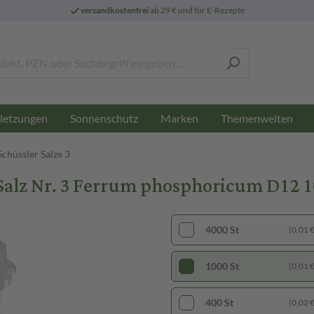
versandkostenfrei
ab 29 € und für E-Rezepte
letzungen
Sonnenschutz
Marken
Themenwelten
Schüssler Salze 3
 Nr. 3 Ferrum phosphoricum D12 10
4000 St
(0,01 € 
1000 St
(0,01 € 
400 St
(0,02 € 