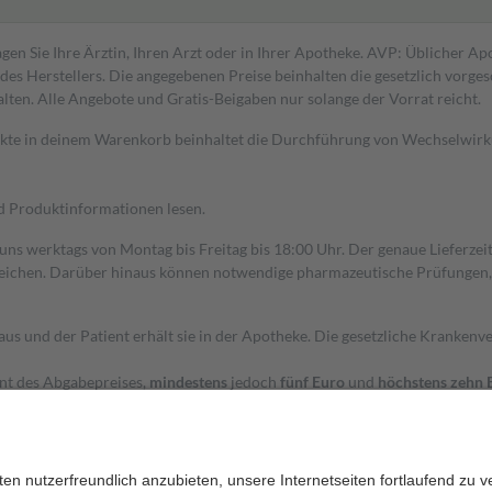
gen Sie Ihre Ärztin, Ihren Arzt oder in Ihrer Apotheke. AVP: Üblicher A
s Herstellers. Die angegebenen Preise beinhalten die gesetzlich vorgesc
alten. Alle Angebote und Gratis-Beigaben nur solange der Vorrat reicht.
dukte in deinem Warenkorb beinhaltet die Durchführung von Wechselwir
nd Produktinformationen lesen.
 uns werktags von Montag bis Freitag bis 18:00 Uhr. Der genaue Lieferze
ichen. Darüber hinaus können notwendige pharmazeutische Prüfungen, die
aus und der Patient erhält sie in der Apotheke. Die gesetzliche Krankenv
ent des Abgabepreises,
mindestens
jedoch
fünf Euro
und
höchstens zehn 
zehn Prozent der Kosten sowie zehn Euro je Verordnung.
rken und die besondere Stellung der Familie zu unterstützen, fallen
kein