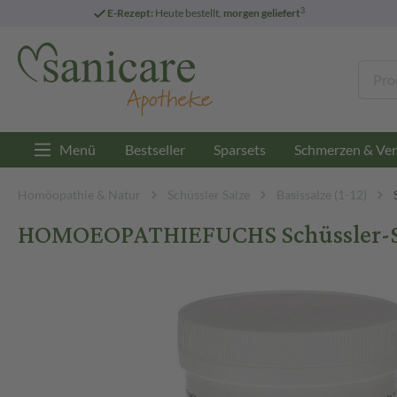
3
E-Rezept:
Heute bestellt,
morgen geliefert
Menü
Bestseller
Sparsets
Schmerzen & Ver
Homöopathie & Natur
Schüssler Salze
Basissalze (1-12)
HOMOEOPATHIEFUCHS Schüssler-Salz