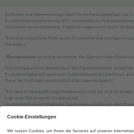
Zu Risiken und Nebenwirkungen lesen Sie die Packungsbeilage und fra
Arzneimittelpreisverordnung. UVP: Unverbindliche Preisempfehlung de
Bestell­wert versand­kosten­frei. Preisänderungen und Irrtümer vorbeh
1
Eine pharmazeutische Prüfung der Arzneimittel und sonstigen Pro
Herstellers.
2
Biozidprodukte
vorsichtig verwenden. Vor Gebrauch stets Etikett u
3
Die Übergabe deiner Bestellung an den Paketdienstleister erfolgt bei
Produktverfügbarkeit sowie vom Zustellzeitpunkt des Spediteurs abwe
Dauer der Prüfungen einschließlich Klärungen verlängern.
4
Für verschreibungspflichtige Medikamente stellt der Arzt ein Rezept 
trägt einen Teil davon als Zuzahlung mit.
Grundsätzlich leisten Mitglieder Zuzahlungen in Höhe von zehn Proz
zu entrichten.
Diese Regeln gelten grundsätzlich auch für Online-Apotheken.
Bei Heilmitteln und häuslicher Krankenpflege beträgt die Zuzahlung 
Um das Engagement der Versicherten für ihre eigene Gesundheit zu stä