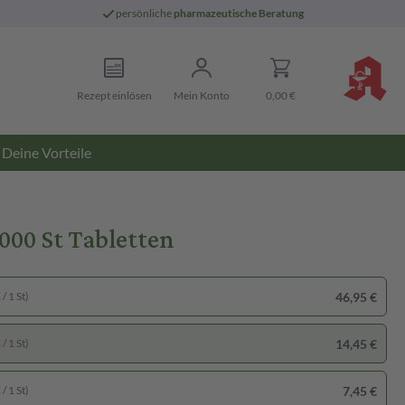
persönliche
pharmazeutische Beratung
Rezept einlösen
Mein Konto
0,00 €
Deine Vorteile
00 St Tabletten
46,95 €
/ 1 St)
14,45 €
/ 1 St)
7,45 €
/ 1 St)