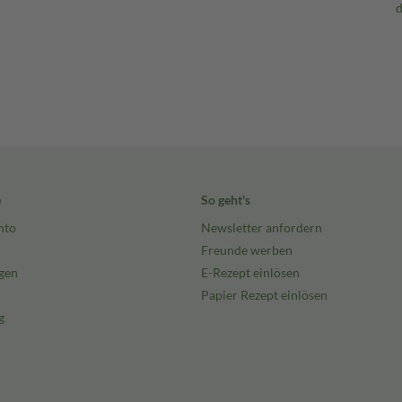
e
So geht's
nto
Newsletter anfordern
Freunde werben
gen
E-Rezept einlösen
Papier Rezept einlösen
g