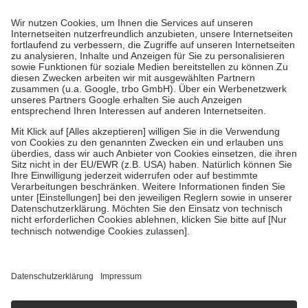
Prozent des Abgabepreises,
mindestens
jedoch
fünf Euro
und
höchstens zehn Euro.
Es sind jedoch nie mehr als die tatsächlichen
Kosten der Leistung zu entrichten.
Diese Regeln gelten grundsätzlich auch für Online-Apotheken.
Bei Heilmitteln und häuslicher Krankenpflege beträgt die
Zuzahlung zehn Prozent der Kosten sowie zehn Euro je
Verordnung.
Um das Engagement der Versicherten für ihre eigene Gesundheit zu
stärken und die besondere Stellung der Familie zu unterstützen,
fallen
keine Zuzahlungen
an bei:
• Kindern und Jugendlichen bis zum vollendeten 18. Lebensjahr
mit Ausnahme der Fahrkosten
• Untersuchungen zur Vorsorge und Früherkennung, die von der
GKV getragen werden
• empfohlenen Schutzimpfungen
• Harn- und Blutteststreifen
Wir nutzen Trusted Shops als unabhängigen Dienstleister für die
Einholung von Bewertungen. Trusted Shops hat Maßnahmen
getroffen, um sicherzustellen, dass es sich um echte Bewertungen
handelt. Mehr Informationen findest du hier:
https://help.etrusted.com/hc/de/articles/4419944605341