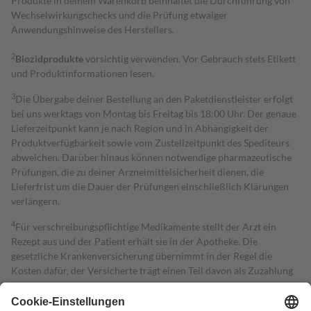
Produkte in deinem Warenkorb beinhaltet die Durchführung von
Wechselwirkungschecks und die Prüfung etwaiger
Anwendungshinweise des Herstellers.
2
Biozidprodukte
vorsichtig verwenden. Vor Gebrauch stets Etikett
und Produktinformationen lesen.
3
Die Übergabe deiner Bestellung an den Paketdienstleister erfolgt
bei uns werktags von Montag bis Freitag bis 18:00 Uhr. Der genaue
Lieferzeitpunkt kann je nach Region und in Abhängigkeit der
Produktverfügbarkeit sowie vom Zustellzeitpunkt des Spediteurs
abweichen. Darüber hinaus können notwendige pharmazeutische
Prüfungen, die zu deiner Arzneimittelsicherheit dienen, die
Lieferfrist um die Dauer der Prüfungen einschließlich Klärungen
verlängern.
4
Für verschreibungspflichtige Medikamente stellt der Arzt ein
Rezept aus und der Patient erhält sie in der Apotheke. Die
gesetzliche Krankenversicherung übernimmt in der Regel die
Kosten dafür, der Versicherte trägt einen Teil davon als Zuzahlung
mit.
Grundsätzlich leisten Mitglieder Zuzahlungen in Höhe von zehn