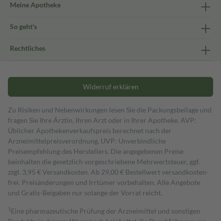
Meine Apotheke
So geht's
Rechtliches
Widerruf erklären
Zu Risiken und Nebenwirkungen lesen Sie die Packungsbeilage und
fragen Sie Ihre Ärztin, Ihren Arzt oder in Ihrer Apotheke. AVP:
Üblicher Apothekenverkaufspreis berechnet nach der
Arzneimittelpreisverordnung. UVP: Unverbindliche
Preisempfehlung des Herstellers. Die angegebenen Preise
beinhalten die gesetzlich vorgeschriebene Mehrwertsteuer, ggf.
zzgl. 3,95 € Versandkosten. Ab 29,00 € Bestell­wert versand­kosten­
frei. Preisänderungen und Irrtümer vorbehalten. Alle Angebote
und Gratis-Beigaben nur solange der Vorrat reicht.
1
Eine pharmazeutische Prüfung der Arzneimittel und sonstigen