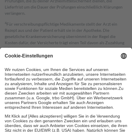
Prüfungen, die zu deiner Arzneimittelsicherheit dienen, die
Lieferfrist um die Dauer der Prüfungen einschließlich Klärungen
verlängern.
4
Für verschreibungspflichtige Medikamente stellt der Arzt ein
Rezept aus und der Patient erhält sie in der Apotheke. Die
gesetzliche Krankenversicherung übernimmt in der Regel die
Kosten dafür, der Versicherte trägt einen Teil davon als Zuzahlung
mit.
Grundsätzlich leisten Mitglieder Zuzahlungen in Höhe von zehn
Prozent des Abgabepreises,
mindestens
jedoch
fünf Euro
und
höchstens zehn Euro.
Es sind jedoch nie mehr als die tatsächlichen
Kosten der Leistung zu entrichten.
Diese Regeln gelten grundsätzlich auch für Online-Apotheken.
Bei Heilmitteln und häuslicher Krankenpflege beträgt die
Zuzahlung zehn Prozent der Kosten sowie zehn Euro je
Verordnung.
Um das Engagement der Versicherten für ihre eigene Gesundheit zu
stärken und die besondere Stellung der Familie zu unterstützen,
fallen
keine Zuzahlungen
an bei:
• Kindern und Jugendlichen bis zum vollendeten 18. Lebensjahr
mit Ausnahme der Fahrkosten