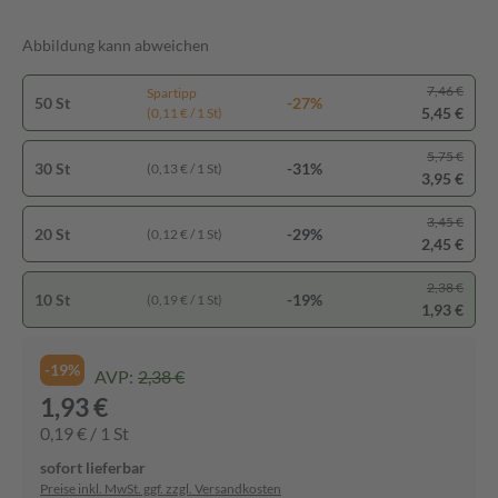
Abbildung kann abweichen
7,46 €
Spartipp
50 St
-27%
5,45 €
(0,11 € / 1 St)
5,75 €
30 St
-31%
(0,13 € / 1 St)
3,95 €
3,45 €
20 St
-29%
(0,12 € / 1 St)
2,45 €
2,38 €
10 St
-19%
(0,19 € / 1 St)
1,93 €
-19%
AVP:
2,38 €
1,93 €
0,19 € / 1 St
sofort lieferbar
Preise inkl. MwSt. ggf. zzgl. Versandkosten