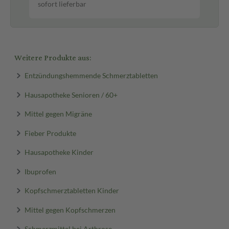
sofort lieferbar
sof
Weitere Produkte aus:
Entzündungshemmende Schmerztabletten
Hausapotheke Senioren / 60+
Mittel gegen Migräne
Fieber Produkte
Hausapotheke Kinder
Ibuprofen
Kopfschmerztabletten Kinder
Mittel gegen Kopfschmerzen
Schmerzmittel bei Arthrose