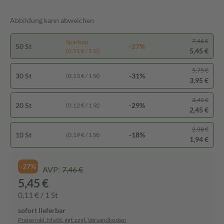
Abbildung kann abweichen
7,46 €
Spartipp
50 St
-27%
5,45 €
(0,11 € / 1 St)
5,75 €
30 St
-31%
(0,13 € / 1 St)
3,95 €
3,45 €
20 St
-29%
(0,12 € / 1 St)
2,45 €
2,38 €
10 St
-18%
(0,19 € / 1 St)
1,94 €
-27%
AVP:
7,46 €
5,45 €
0,11 € / 1 St
sofort lieferbar
Preise inkl. MwSt. ggf. zzgl. Versandkosten