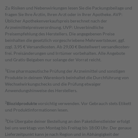
Zu Risiken und Nebenwirkungen lesen Sie die Packungsbeilage und
fragen Sie Ihre Ärztin, Ihren Arzt oder in Ihrer Apotheke. AVP:
Üblicher Apothekenverkaufspreis berechnet nach der
Arzneimittelpreisverordnung. UVP: Unverbindliche
Preisempfehlung des Herstellers. Die angegebenen Preise
beinhalten die gesetzlich vorgeschriebene Mehrwertsteuer, ggf.
zzgl. 3,95 € Versandkosten. Ab 29,00 € Bestell­wert versand­kosten­
frei. Preisänderungen und Irrtümer vorbehalten. Alle Angebote
und Gratis-Beigaben nur solange der Vorrat reicht.
1
Eine pharmazeutische Prüfung der Arzneimittel und sonstigen
Produkte in deinem Warenkorb beinhaltet die Durchführung von
Wechselwirkungschecks und die Prüfung etwaiger
Anwendungshinweise des Herstellers.
2
Biozidprodukte
vorsichtig verwenden. Vor Gebrauch stets Etikett
und Produktinformationen lesen.
3
Die Übergabe deiner Bestellung an den Paketdienstleister erfolgt
bei uns werktags von Montag bis Freitag bis 18:00 Uhr. Der genaue
Lieferzeitpunkt kann je nach Region und in Abhängigkeit der