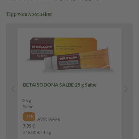
Tipp vom Apotheker
BETAISODONA SALBE 25 g Salbe
Ge
Me
25 g
20 
Salbe
Lut
-19%
-3
AVP:
9,79 €
7,95 €
7,7
318,00 € / 1 kg
0,3