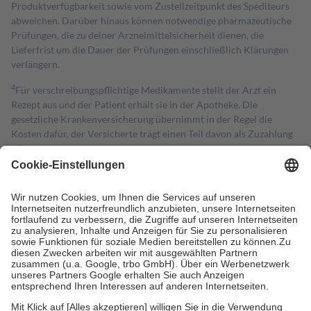
Produktverfügbarkeit sowie vom Zustellzeitpunkt des Spediteurs
abweichen. Darüber hinaus können notwendige pharmazeutische
Prüfungen, die zu deiner Arzneimittelsicherheit dienen, die
Lieferfrist um die Dauer der Prüfungen einschließlich Klärungen
verlängern.
4
Für verschreibungspflichtige Medikamente stellt der Arzt ein
Rezept aus und der Patient erhält sie in der Apotheke. Die
gesetzliche Krankenversicherung übernimmt in der Regel die
Kosten dafür, der Versicherte trägt einen Teil davon als Zuzahlung
mit.
Grundsätzlich leisten Mitglieder Zuzahlungen in Höhe von zehn
Prozent des Abgabepreises,
mindestens
jedoch
fünf Euro
und
höchstens zehn Euro.
Es sind jedoch nie mehr als die tatsächlichen
Kosten der Leistung zu entrichten.
Diese Regeln gelten grundsätzlich auch für Online-Apotheken.
Bei Heilmitteln und häuslicher Krankenpflege beträgt die
Zuzahlung zehn Prozent der Kosten sowie zehn Euro je
Verordnung.
Um das Engagement der Versicherten für ihre eigene Gesundheit zu
stärken und die besondere Stellung der Familie zu unterstützen,
fallen
keine Zuzahlungen
an bei: