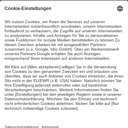
mit.
Grundsätzlich leisten Mitglieder Zuzahlungen in Höhe von zehn
Prozent des Abgabepreises,
mindestens
jedoch
fünf Euro
und
höchstens zehn Euro.
Es sind jedoch nie mehr als die tatsächlichen
Kosten der Leistung zu entrichten.
Diese Regeln gelten grundsätzlich auch für Online-Apotheken.
Bei Heilmitteln und häuslicher Krankenpflege beträgt die
Zuzahlung zehn Prozent der Kosten sowie zehn Euro je
Verordnung.
Um das Engagement der Versicherten für ihre eigene Gesundheit zu
stärken und die besondere Stellung der Familie zu unterstützen,
fallen
keine Zuzahlungen
an bei:
• Kindern und Jugendlichen bis zum vollendeten 18. Lebensjahr
mit Ausnahme der Fahrkosten
• Untersuchungen zur Vorsorge und Früherkennung, die von der
GKV getragen werden
• empfohlenen Schutzimpfungen
• Harn- und Blutteststreifen
Wir nutzen Trusted Shops als unabhängigen Dienstleister für die
Einholung von Bewertungen. Trusted Shops hat Maßnahmen
getroffen, um sicherzustellen, dass es sich um echte Bewertungen