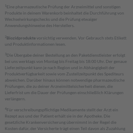
1
Eine pharmazeutische Prüfung der Arzneimittel und sonstigen
Produkte in deinem Warenkorb beinhaltet die Durchführung von
Wechselwirkungschecks und die Prüfung etwaiger
Anwendungshinweise des Herstellers.
2
Biozidprodukte
vorsichtig verwenden. Vor Gebrauch stets Etikett
und Produktinformationen lesen.
3
Die Übergabe deiner Bestellung an den Paketdienstleister erfolgt
bei uns werktags von Montag bis Freitag bis 18:00 Uhr. Der genaue
Lieferzeitpunkt kann je nach Region und in Abhängigkeit der
Produktverfügbarkeit sowie vom Zustellzeitpunkt des Spediteurs
abweichen. Darüber hinaus können notwendige pharmazeutische
Prüfungen, die zu deiner Arzneimittelsicherheit dienen, die
Lieferfrist um die Dauer der Prüfungen einschließlich Klärungen
verlängern.
4
Für verschreibungspflichtige Medikamente stellt der Arzt ein
Rezept aus und der Patient erhält sie in der Apotheke. Die
gesetzliche Krankenversicherung übernimmt in der Regel die
Kosten dafür, der Versicherte trägt einen Teil davon als Zuzahlung