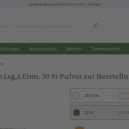
versandkostenfrei
ab 29 € und für E-Rezepte
letzungen
Sonnenschutz
Marken
Themenwelten
ng
e.Lsg.z.Einn. 30 St Pulver zur Herste
Sparti
3X30 St
(0,55 € 
30 St
(0,72 € 