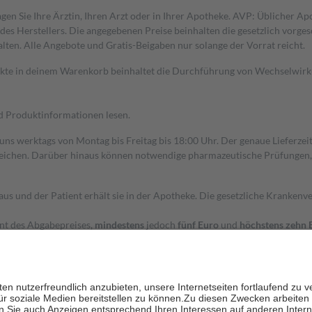
gen Sie Ihre Ärztin, Ihren Arzt oder in Ihrer Apotheke. AVP: Üblicher A
s Herstellers. Die angegebenen Preise beinhalten die gesetzlich vorgesc
alten. Alle Angebote und Gratis-Beigaben nur solange der Vorrat reicht.
dukte in deinem Warenkorb beinhaltet die Durchführung von Wechselwir
nd Produktinformationen lesen.
 uns werktags von Montag bis Freitag bis 18:00 Uhr. Der genaue Lieferze
ichen. Darüber hinaus können notwendige pharmazeutische Prüfungen, die
aus und der Patient erhält sie in der Apotheke. Die gesetzliche Krankenv
ent des Abgabepreises,
mindestens
jedoch
fünf Euro
und
höchstens zehn 
zehn Prozent der Kosten sowie zehn Euro je Verordnung.
rken und die besondere Stellung der Familie zu unterstützen, fallen
kein
 Ausnahme der Fahrkosten