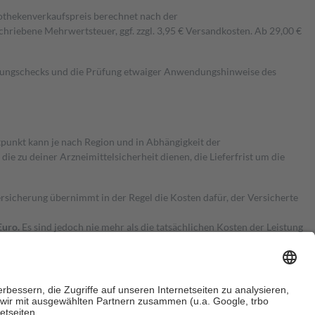
pothekenverkaufspreis berechnet nach der
hriebene Mehrwertsteuer, ggf. zzgl. 3,95 € Versandkosten. Ab 29,00 €
kungschecks und die Prüfung etwaiger Anwendungshinweise des
itpunkt kann je nach Region und in Abhängigkeit der
 zu deiner Arzneimittelsicherheit dienen, die Lieferfrist um die
ersicherung übernimmt in der Regel die Kosten dafür, der Versicherte
Euro.
Es sind jedoch nie mehr als die tatsächlichen Kosten der Leistung
e Zuzahlungen
an bei: