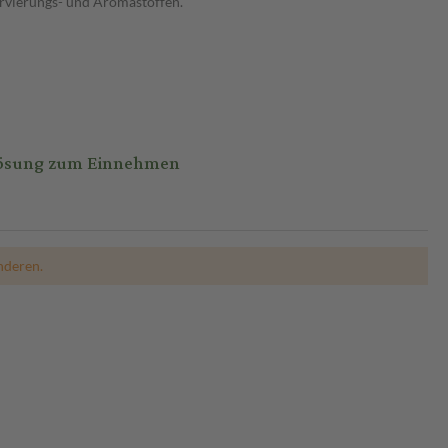
servierungs- und Aromastoffen.
 Lösung zum Einnehmen
nderen.