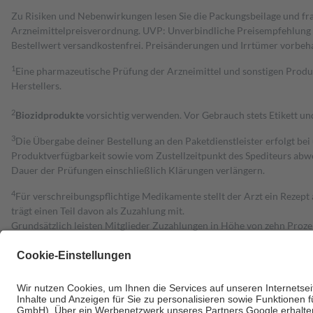
Zu Risiken und Nebenwirkungen lesen Sie die Packungsbeilage und fra
Arzneimittelpreisverordnung. UVP: Unverbindliche Preisempfehlung de
Bestell­wert versand­kosten­frei. Preisänderungen und Irrtümer vorbeh
1
Eine pharmazeutische Prüfung der Arzneimittel und sonstigen Pro
Herstellers.
2
Biozidprodukte
vorsichtig verwenden. Vor Gebrauch stets Etikett u
3
Die Übergabe deiner Bestellung an den Paketdienstleister erfolgt bei
Produktverfügbarkeit sowie vom Zustellzeitpunkt des Spediteurs abwe
Dauer der Prüfungen einschließlich Klärungen verlängern.
4
Für verschreibungspflichtige Medikamente stellt der Arzt ein Rezept 
trägt einen Teil davon als Zuzahlung mit.
Grundsätzlich leisten Mitglieder Zuzahlungen in Höhe von zehn Proz
zu entrichten.
Diese Regeln gelten grundsätzlich auch für Online-Apotheken.
Bei Heilmitteln und häuslicher Krankenpflege beträgt die Zuzahlung 
Um das Engagement der Versicherten für ihre eigene Gesundheit zu stä
• Kindern und Jugendlichen bis zum vollendeten 18. Lebensjahr mit