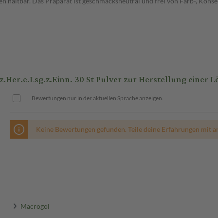
den haltbar. Das Präparat ist geschmacksneutral und frei von Farb-, Kon
.Her.e.Lsg.z.Einn. 30 St Pulver zur Herstellung einer
Bewertungen nur in der aktuellen Sprache anzeigen.
Keine Bewertungen gefunden. Teile deine Erfahrungen mit a
Macrogol