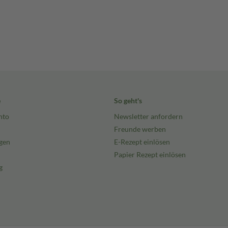
e
So geht's
nto
Newsletter anfordern
Freunde werben
gen
E-Rezept einlösen
Papier Rezept einlösen
g