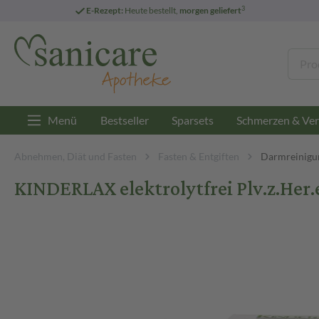
3
E-Rezept:
Heute bestellt,
morgen geliefert
Menü
Bestseller
Sparsets
Schmerzen & Ver
Abnehmen, Diät und Fasten
Fasten & Entgiften
Darmreinigu
KINDERLAX elektrolytfrei Plv.z.Her.