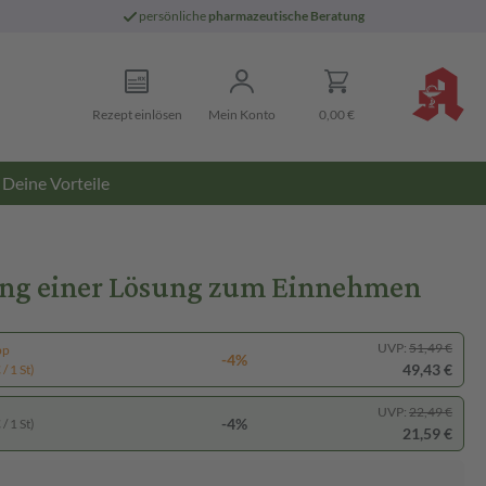
persönliche
pharmazeutische Beratung
Rezept einlösen
Mein Konto
0,00 €
Deine Vorteile
llung einer Lösung zum Einnehmen
UVP:
51,49 €
pp
-4%
49,43 €
/ 1 St)
UVP:
22,49 €
-4%
/ 1 St)
21,59 €